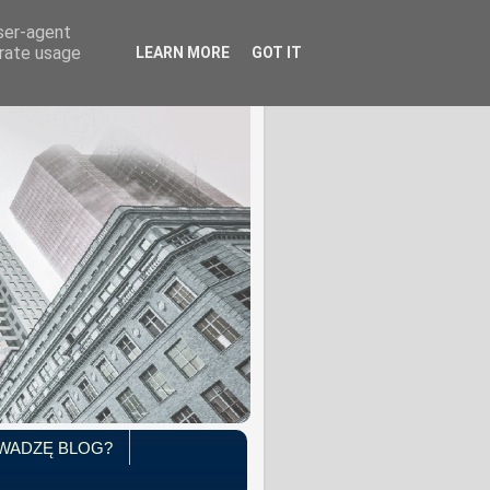
user-agent
erate usage
LEARN MORE
GOT IT
WADZĘ BLOG?