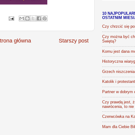
10 NAJPOPULAR
OSTATNIM MIES
Czy chrzcić się p
Czy można być chr
trona główna
Starszy post
Świętą?
Komu jest dana m
Historyczna wiaryg
Grzech niszczenia 
Katolik i protestan
Partner w dobrym 
Czy prawdą jest, że
nawrócenia, to nie
Czerwcówka na Ka
Mam dla Ciebie Bib