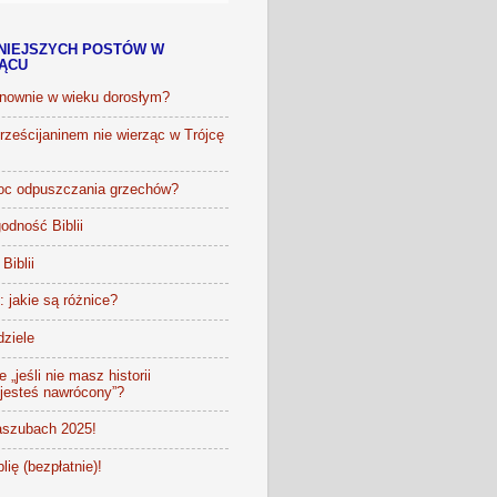
NIEJSZYCH POSTÓW W
IĄCU
onownie w wieku dorosłym?
ześcijaninem nie wierząc w Trójcę
oc odpuszczania grzechów?
odność Biblii
Biblii
t: jakie są różnice?
dziele
 „jeśli nie masz historii
 jesteś nawrócony”?
szubach 2025!
lię (bezpłatnie)!