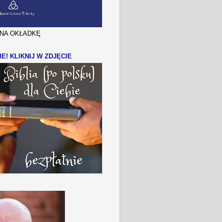
J NA OKŁADKĘ
IE! KLIKNIJ W ZDJĘCIE