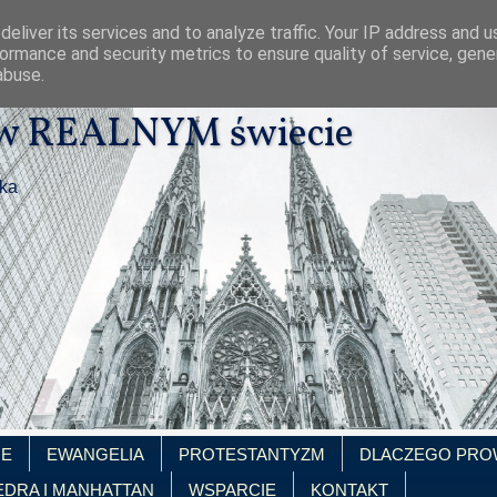
eliver its services and to analyze traffic. Your IP address and 
ormance and security metrics to ensure quality of service, gen
abuse.
 w REALNYM świecie
ika
IE
EWANGELIA
PROTESTANTYZM
DLACZEGO PRO
EDRA I MANHATTAN
WSPARCIE
KONTAKT