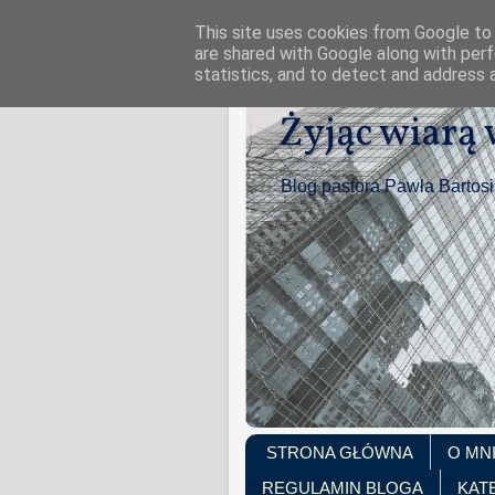
This site uses cookies from Google to d
are shared with Google along with perf
statistics, and to detect and address 
Żyjąc wiarą
Blog pastora Pawła Bartos
STRONA GŁÓWNA
O MN
REGULAMIN BLOGA
KAT