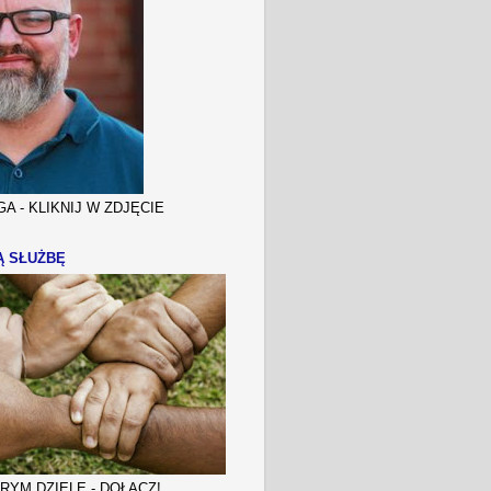
A - KLIKNIJ W ZDJĘCIE
Ą SŁUŻBĘ
YM DZIELE - DOŁĄCZ!