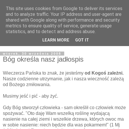
This site uses cookies from Google to deliver its services
Żyjąc wiarą w REALNYM
and to analyze traffic. Your IP address and user-agent are
shared with Google along with performance and security
świecie
metrics to ensure quality of service, generate usage
statistics, and to detect and address abuse.
Blog pastora Pawła Bartosika
LEARN MORE
GOT IT
wtorek, 30 września 2008
Bóg określa nasz jadłospis
Wieczerza Pańska to znak, że jesteśmy
od Kogoś zależni.
Nasze codzienne utrzymanie, jak i nasza wieczność zależą
od Bożego zmiłowania.
Musimy jeść i pić - aby żyć.
Gdy Bóg stworzył człowieka - sam określił co człowiek może
spożywać. "Oto daję Wam wszelką roślinę wydającą
nasienie na całej ziemi i wszelkie drzewa, których owoc ma
w sobie nasienie: niech będzie dla was pokarmem!" (1 Mj