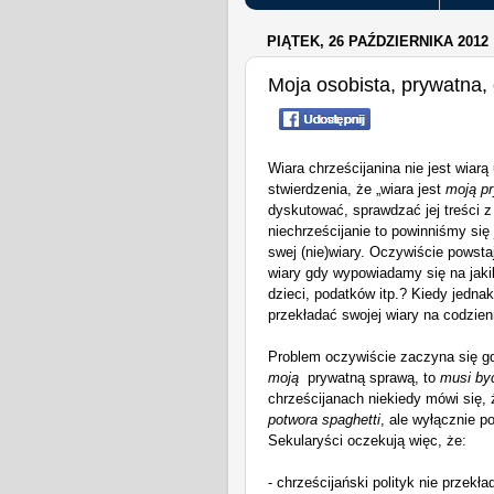
PIĄTEK, 26 PAŹDZIERNIKA 2012
Moja osobista, prywatna, 
Wiara chrześcijanina nie jest wiar
stwierdzenia, że „wiara jest
moją p
dyskutować, sprawdzać jej treś
ci
z
niechrześcijanie to powinniśmy
się
swej (nie)wiary. Oczywiście powstaj
wiary gdy wypowiadamy się na jakik
dzieci
, podatków itp
.? Kiedy jednak
przekładać swojej wiary na codzien
Problem oczywiście zaczyna się g
moją
prywatną sprawą, to
musi b
chrześcijanach niekiedy mówi się,
potwora spaghetti
, ale wyłącznie 
Sekularyści oczekują więc, że:
- chrześcijański polityk nie przekł