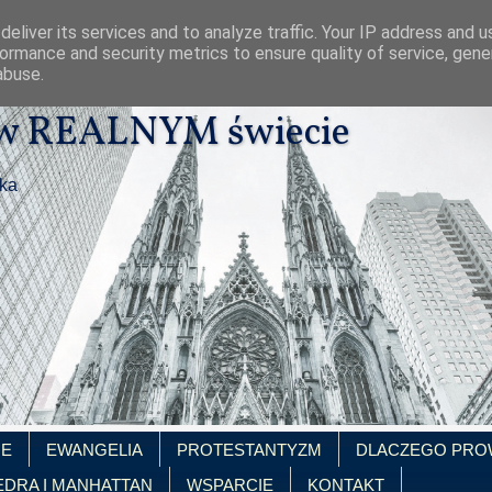
eliver its services and to analyze traffic. Your IP address and 
ormance and security metrics to ensure quality of service, gen
abuse.
 w REALNYM świecie
ika
IE
EWANGELIA
PROTESTANTYZM
DLACZEGO PRO
EDRA I MANHATTAN
WSPARCIE
KONTAKT