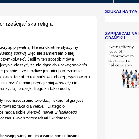
SZUKAJ NA TYM
chrześcijańska religia
ZAPRASZAM NA 
GDAŃSKU
ą ukrytą, prywatną. Niejednokrotnie słyszymy
rywatną sprawą
więc nie zamierzam
o niej
 czymkolwiek”
.
Jeśli
w ten sposób
mówią
 jedynie
cieszyć, że nie dążą do
uzewnętrznienia
e pytanie: czy możliwe jest nieupublicznianie
olwiek temat: o roli państwa, aborcji, wychowaniu
 niechrześcijanin przynaj
mniej
stara się
nie
ne życie
,
to dzięki Bogu za takie osob
y.
dy
niechrześcijanie
twierdzą: "skoro religia jest
yć
również taka
dla
ciebie!"
Dlatego o
 że mogą sobie wi
erzyć
nawet w
latającego
podczas swoich zgromadzeń i w domach.
adał swojej wiary na głosowania nad ustawami