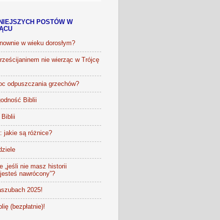
NIEJSZYCH POSTÓW W
IĄCU
onownie w wieku dorosłym?
ześcijaninem nie wierząc w Trójcę
oc odpuszczania grzechów?
odność Biblii
Biblii
t: jakie są różnice?
dziele
 „jeśli nie masz historii
 jesteś nawrócony”?
szubach 2025!
lię (bezpłatnie)!