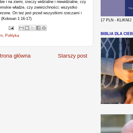
ie i na ziemi, rzeczy widzialne i niewidzialne, czy
iemskie władze, czy zwierzchności; wszystko
orzone. On też jest przed wszystkimi rzeczami i
 (Kolosan 1:16-17)
.
17 PLN - KLIKNI
BIBLIA DLA CIEB
zm
,
Polityka
trona główna
Starszy post