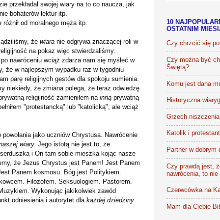
zie przekładał swojej wiary na to co naucza, jak
ie bohaterów lektur itp.
10 NAJPOPULAR
e różnił od moralnego męża itp.
OSTATNIM MIES
ądziliśmy,
że
wiara
nie odgrywa znaczącej roli w
Czy chrzcić się p
religijność na pokaz
więc
stwierdzaliśmy:
y po nawróceniu wciąż zdarza nam się myśleć w
Czy można być chr
Świętą?
y, że w
najlepszym wypadku raz w tygodniu
am parę religijnych gestów dla spokoju sumie
nia
.
Komu jest dana m
y niekiedy, że zmiana polega, że teraz odwiedzę
rywatną religijność zamieniłem na
inną
prywatną
Historyczna wiaryg
ypełniłem "protestancką"
lub
"katolicką"
, ale wciąż
Grzech niszczenia 
Katolik i protestan
o powołania jako uczniów Chrystusa. Nawrócenie
naszej
wiary.
Jego istotą nie jest t
o
, że
Partner w dobrym 
 serduszka
i O
n tam sobie mieszka
kojąc
nasze
emy, że
Jezus Chrystus jest Panem! Jest Panem
Czy prawdą jest, że
Jest Panem kosmosu. Bóg jest Politykiem.
nawrócenia, to nie
kowcem. Filozofem. Seksuologie
m.
Pastorem.
Czerwcówka na Ka
 Muzykiem. Wykonując jakikolwiek zawód
nkt odniesienia i autorytet dla
każdej dziedziny
Mam dla Ciebie Bib