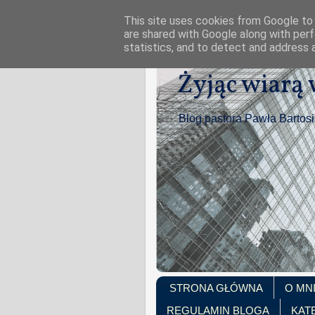
This site uses cookies from Google to d
are shared with Google along with perf
statistics, and to detect and address 
Żyjąc wiarą
Blog pastora Pawła Bartos
STRONA GŁÓWNA
O MN
REGULAMIN BLOGA
KAT