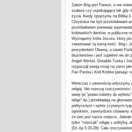
Zatem Bóg jest Panem, a nie niewi
szałwia
czy uspokajający lek gdy
życia.
Kiedy spojrzymy na Biblię (i
Chrystusa nie byli prześladowani po
prześladowani ponieważ
wyprowadz
królewskich dworów, w publiczne mi
Wyznajemy króla Jezusa, który je
zwiastować tą samą treść: Bóg i J
prezydentem Obamą, a nawet Parla
bluźnierstwo i jest zupełnie nie do
Angeli Merkel, Donalda Tuska i J
rozpoczął swoją misję na ziemi jako
Pan Panów i Król Królów panując n
Wówczas z pewnością usłyszymy 
religią. Nie mieszaj rzeczywistości
wiarę
(w "
prawo kobiety
do wyboru
religii" itp.
) przekładają na gł
osowan
politycznym
i
wybór
czytanych
tyg
ogonkiem, zawstydzeni chowamy si
że tam jest nasze miejsce.
J
ednak 
tylko "mieszali
" religię z polity
ką,
a
(Dz.Ap.5:25-28
)
. Cała
rzeczywistość