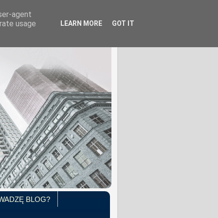
user-agent
erate usage
LEARN MORE
GOT IT
WADZĘ BLOG?