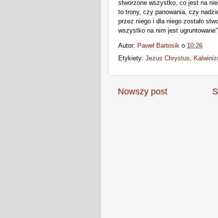
stworzone wszystko, co jest na nieb
to trony, czy panowania, czy nadz
przez niego i dla niego zostało stw
wszystko na nim jes
t ugruntowane"
Autor:
Paweł Bartosik
o
10:26
Etykiety:
Jezus Chrystus
,
Kalwini
Nowszy post
S