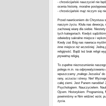
- chrześcijański nauczyciel nie będ
ocenia historię, moralne postępowan
- chrześcijański mąż niczym się ni
Pr
zed nawróceniem do Chrystusa s
naszym życiu. Kłuła nas dewocja, 
zachowaj wiarę dla siebie
.
N
iestet
t
ych kategoriach.
Kiedyś
sądziliśm
odwiedzę sakralne miejsce i wykon
Ki
edy zaś
Bóg nas nawraca
myślim
inne miejsce niż wcześniej.
Jedną p
religijność.
Bądź też b
rak religii w
prywatną
religią.
To zupełne niezrozumienie naszeg
polega m.in. na
odprywatyzowaniu
wpuszcza
my
„małego Jezuska” do
rany, uczucia i stresy.
Nie! Wyz
naj
całej ziemi. Jest Panem narodów! 
Psychologiem. Nauczycielem. Nau
Ojcem. Historykiem. Programistą.
powin
niśmy
w
Nim
widzieć wzór, pu
życia.