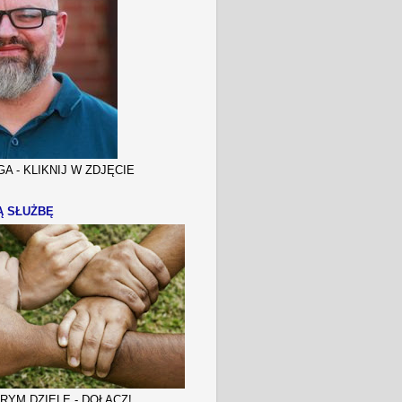
A - KLIKNIJ W ZDJĘCIE
Ą SŁUŻBĘ
YM DZIELE - DOŁĄCZ!