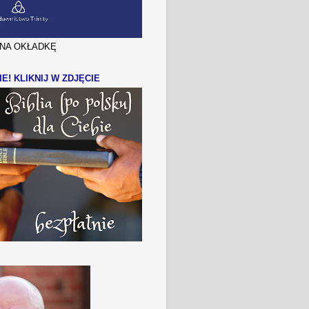
J NA OKŁADKĘ
IE! KLIKNIJ W ZDJĘCIE