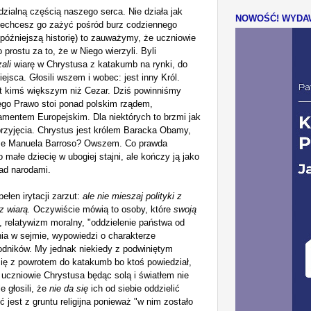
dzialną częścią
naszego
serca. Nie działa jak
NOWOŚĆ! WYDAW
 zechcesz
go za
żyć pośród burz codziennego
 późniejszą historię) to zauważymy, że uczniowie
 prostu za to, że w Niego wierzyli. Byli
ali
wiarę w Chrystusa z katakumb na rynki, do
ejsca. Głosili wszem i wobec: jest inny Król.
st kimś większym niż Cezar. Dziś powinniśmy
ego Prawo stoi ponad polskim rządem,
mentem Europejskim. Dla niektórych to brzmi jak
 przyjęcia. Chrystus jest królem Baracka Obamy,
ose Manuela Barroso? Owszem. Co prawda
 małe dziecię w ubogiej stajni, ale kończy ją jako
ad narodami.
pełe
n irytacji zarzut
:
a
le nie mieszaj polityki z
 z wiarą.
Oczywiście mówią to osoby, które
swoją
",
relatywizm moralny,
"oddzielenie państwa od
ia
w sejmie, wypowi
edzi
o charakterze
odników.
My jednak niekiedy z podwiniętym
ę z powrotem do katakumb bo ktoś powiedział,
uczniowie Chrystusa będąc solą i światłem nie
le głosili
,
że
nie da się
ich od siebie oddzielić
 jest z gruntu religijna
ponieważ
"
w nim zostało