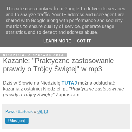
This site uses cookies from Google to deliver its services
Żyjąc wiarą w REALNYM
and to analyze traffic. Your IP address and user-agent are
shared with Google along with performance and security
świecie
metrics to ensure quality of service, generate usage
statistics, and to detect and address abuse.
Blog pastora Pawła Bartosika
LEARN MORE
GOT IT
niedziela, 2 czerwca 2013
Kazanie: "Praktyczne zastosowanie
prawdy o Trójcy Świętej" w mp3
Dziś w Słowie na Niedzielę
TUTAJ
można odsłuchać
kazania z ostatniej Niedzieli pt.
"Praktyczne zastosowanie
prawdy o Trójcy Świętej"
Zapraszam.
Paweł Bartosik
o
09:13
Udostępnij