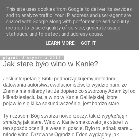
This site uses cookies from Google to deliver its services
Żyjąc wiarą w REALNYM
and to analyze traffic. Your IP address and user-agent are
shared with Google along with performance and security
świecie
metrics to ensure quality of service, generate usage
statistics, and to detect and address abuse.
Blog pastora Pawła Bartosika
LEARN MORE
GOT IT
piątek, 3 stycznia 2014
Jak stare było wino w Kanie?
Jeśli interpetację Biblii podporządkujemy metodom
datowania autorstwa ewolucjonistów, to wyjdzie nam, że
Ziemia ma miliardy lat; że dopiero co stworzony Adam żył od
kilkadziesięciu lat, a wino w Kanie Galilejskiej, które
pojawiło się kilka sekund wcześniej jest bardzo stare.
Tymczasem Bóg stwarza nowe rzeczy, tak iż
wyglądają i
smakują
jak stare. Wino w Kanie smakowało jak stare i w
ten sposób ocenili je weselni goście. Było to jednak stare...
młode wino. Drzewa w Ogrodzie Eden wyglądały jak