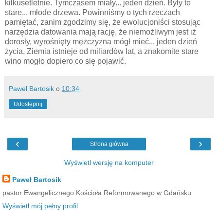
kilkusetletnie. Tymczasem miały... jeden dzień. Były to
stare... młode drzewa. Powinniśmy o tych rzeczach
pamiętać, zanim zgodzimy się, że ewolucjoniści stosując
narzędzia datowania mają rację, że niemożliwym jest iż
dorosły, wyrośnięty mężczyzna mógł mieć... jeden dzień
życia, Ziemia istnieje od miliardów lat, a znakomite stare
wino mogło dopiero co się pojawić.
Paweł Bartosik
o
10:34
Udostępnij
‹
›
Strona główna
Wyświetl wersję na komputer
Paweł Bartosik
pastor Ewangelicznego Kościoła Reformowanego w Gdańsku
Wyświetl mój pełny profil