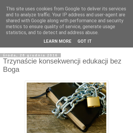
This site uses cookies from Google to deliver its services
Żyjąc wiarą w REALNYM
and to analyze traffic. Your IP address and user-agent are
shared with Google along with performance and security
świecie
metrics to ensure quality of service, generate usage
statistics, and to detect and address abuse.
Blog pastora Pawła Bartosika
LEARN MORE
GOT IT
środa, 28 grudnia 2016
Trzynaście konsekwencji edukacji bez
Boga