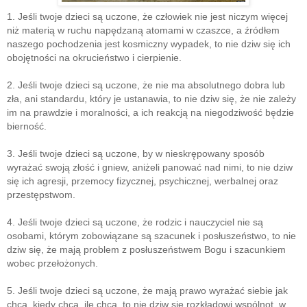
1. Jeśli twoje dzieci są uczone, że człowiek nie jest niczym więcej
niż materią w ruchu napędzaną atomami w czaszce, a źródłem
naszego pochodzenia jest kosmiczny wypadek, to nie dziw się ich
obojętności na okrucieństwo i cierpienie.
2. Jeśli twoje dzieci są uczone, że nie ma absolutnego dobra lub
zła, ani standardu, który je ustanawia, to nie dziw się, że nie zależy
im na prawdzie i moralności, a ich reakcją na niegodziwość będzie
bierność.
3. Jeśli twoje dzieci są uczone, by w nieskrępowany sposób
wyrażać swoją złość i gniew, aniżeli panować nad nimi, to nie dziw
się ich agresji, przemocy fizycznej, psychicznej, werbalnej oraz
przestępstwom.
4. Jeśli twoje dzieci są uczone, że rodzic i nauczyciel nie są
osobami, którym zobowiązane są szacunek i posłuszeństwo, to nie
dziw się, że mają problem z posłuszeństwem Bogu i szacunkiem
wobec przełożonych.
5. Jeśli twoje dzieci są uczone, że mają prawo wyrażać siebie jak
chcą, kiedy chcą, ile chcą, to nie dziw się rozkładowi wspólnot, w