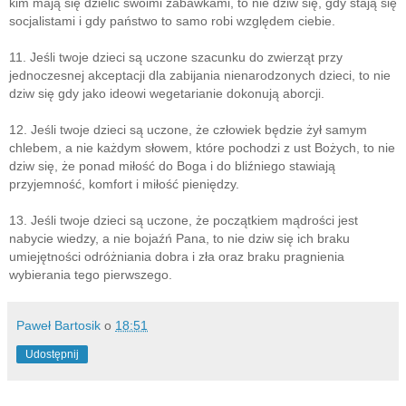
kim mają się dzielić swoimi zabawkami, to nie dziw się, gdy stają się
socjalistami i gdy państwo to samo robi względem ciebie.
11. Jeśli twoje dzieci są uczone szacunku do zwierząt przy
jednoczesnej akceptacji dla zabijania nienarodzonych dzieci, to nie
dziw się gdy jako ideowi wegetarianie dokonują aborcji.
12. Jeśli twoje dzieci są uczone, że człowiek będzie żył samym
chlebem, a nie każdym słowem, które pochodzi z ust Bożych, to nie
dziw się, że ponad miłość do Boga i do bliźniego stawiają
przyjemność, komfort i miłość pieniędzy.
13. Jeśli twoje dzieci są uczone, że początkiem mądrości jest
nabycie wiedzy, a nie bojaźń Pana, to nie dziw się ich braku
umiejętności odróżniania dobra i zła oraz braku pragnienia
wybierania tego pierwszego.
Paweł Bartosik
o
18:51
Udostępnij