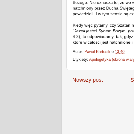
Bożego.
Nie oznacza to, że we 
natchniony przez Ducha Święte
powiedzieli. I w tym sensie są 
Kiedy więc pytamy, czy Szatan n
"
Jeżeli jesteś Synem Bożym, pow
4.3), to odpowiadamy: tak, gdy
które w całości jest natchnione 
Autor:
Paweł Bartosik
o
13:40
Etykiety:
Apologetyka (obrona wiar
Nowszy post
S