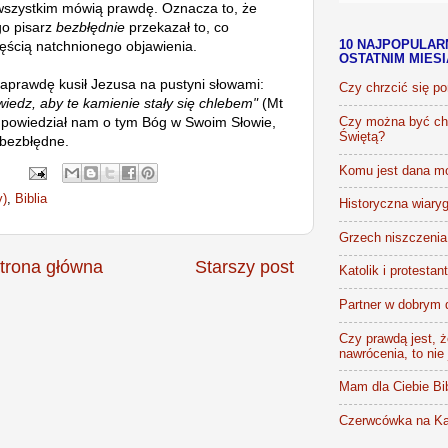
wszystkim mówią prawdę. Oznacza to, że
go pisarz
bezbłędnie
przekazał to, co
częścią natchnionego objawienia.
10 NAJPOPULAR
OSTATNIM MIES
aprawdę kusił Jezusa na pustyni słowami:
Czy chrzcić się p
iedz, aby te kamienie stały się chlebem"
(Mt
ż powiedział nam o tym Bóg w Swoim Słowie,
Czy można być chr
Świętą?
i bezbłędne.
Komu jest dana m
y)
,
Biblia
Historyczna wiaryg
Grzech niszczenia 
trona główna
Starszy post
Katolik i protestan
Partner w dobrym 
Czy prawdą jest, że
nawrócenia, to nie
Mam dla Ciebie Bib
Czerwcówka na Ka