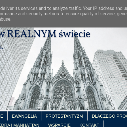
eliver its services and to analyze traffic. Your IP address and 
ormance and security metrics to ensure quality of service, gen
abuse.
 w REALNYM świecie
ika
IE
EWANGELIA
PROTESTANTYZM
DLACZEGO PRO
EDRA I MANHATTAN
WSPARCIE
KONTAKT