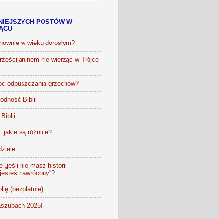
NIEJSZYCH POSTÓW W
IĄCU
onownie w wieku dorosłym?
ześcijaninem nie wierząc w Trójcę
oc odpuszczania grzechów?
odność Biblii
Biblii
t: jakie są różnice?
dziele
 „jeśli nie masz historii
 jesteś nawrócony”?
lię (bezpłatnie)!
szubach 2025!