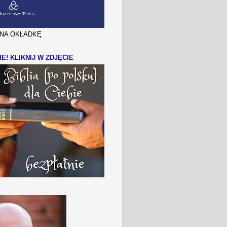
J NA OKŁADKĘ
IE! KLIKNIJ W ZDJĘCIE