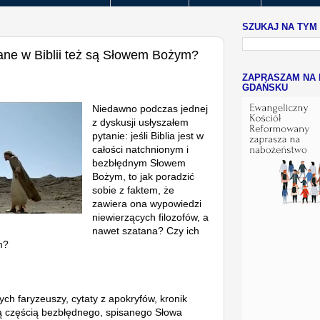
SZUKAJ NA TYM
ane w Biblii też są Słowem Bożym?
ZAPRASZAM NA 
GDAŃSKU
Niedawno podczas jednej
z dyskusji usłyszałem
pytanie: jeśli Biblia jest w
całości natchnionym i
bezbłędnym Słowem
Bożym, to jak poradzić
sobie z faktem, że
zawiera ona wypowiedzi
niewierzących filozofów, a
nawet szatana? Czy ich
ym?
ych faryzeuszy, cytaty z apokryfów, kronik
są częścią bezbłędnego, spisanego Słowa