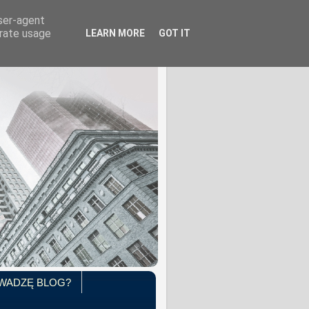
user-agent
erate usage
LEARN MORE
GOT IT
WADZĘ BLOG?