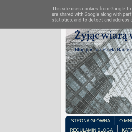
This site uses cookies from Google to d
are shared with Google along with perf
statistics, and to detect and address 
Żyjąc wiarą
Blog pastora Pawła Bartos
STRONA GŁÓWNA
O MN
REGULAMIN BLOGA
KAT