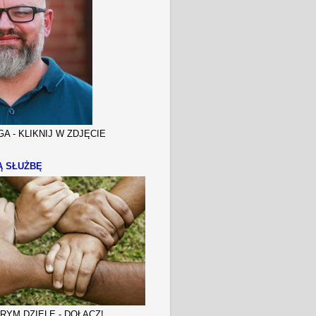
A - KLIKNIJ W ZDJĘCIE
Ą SŁUŻBĘ
YM DZIELE - DOŁĄCZ!