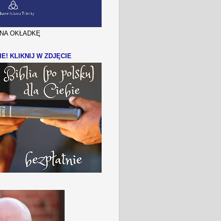
J NA OKŁADKĘ
IE! KLIKNIJ W ZDJĘCIE