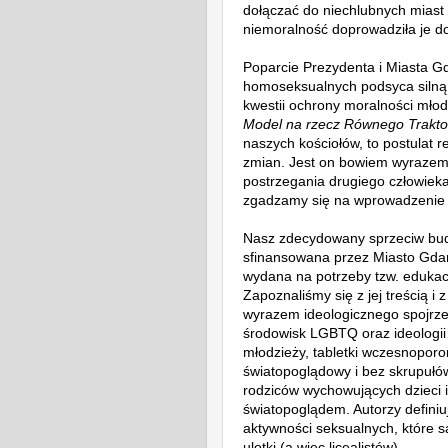
dołączać do niechlubnych miast 
niemoralność doprowadziła je d
Poparcie Prezydenta i Miasta G
homoseksualnych podsyca silną 
kwestii ochrony moralności mło
Model na rzecz Równego Trakt
naszych kościołów, to postulat 
zmian. Jest on bowiem wyrazem
postrzegania drugiego człowieka
zgadzamy się na wprowadzenie 
Nasz zdecydowany sprzeciw bud
sfinansowana przez Miasto Gda
wydana na potrzeby tzw. edukacj
Zapoznaliśmy się z jej treścią i 
wyrazem ideologicznego spojrze
środowisk LGBTQ oraz ideologi
młodzieży, tabletki wczesnoporon
światopoglądowy i bez skrupułó
rodziców wychowujących dzieci 
światopoglądem. Autorzy definiu
aktywności seksualnych, które 
ulotki (a więc licealistów).