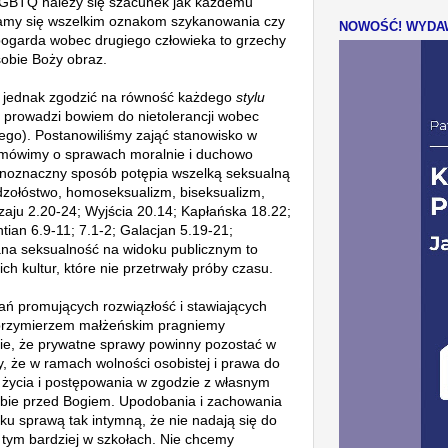
BTQ należy się szacunek jak każdemu
iamy się wszelkim oznakom szykanowania czy
NOWOŚĆ! WYDAW
 pogarda wobec drugiego człowieka to grzechy
sobie Boży obraz.
ę jednak zgodzić na równość każdego
stylu
 prowadzi bowiem do nietolerancji wobec
ego). Postanowiliśmy zająć stanowisko w
e mówimy o sprawach moralnie i duchowo
dnoznaczny sposób potępia wszelką seksualną
dzołóstwo, homoseksualizm, biseksualizm,
zaju 2.20-24; Wyjścia 20.14; Kapłańska 18.22;
tian 6.9-11; 7.1-2; Galacjan 5.19-21;
na seksualność na widoku publicznym to
ch kultur, które nie przetrwały próby czasu.
ań promujących rozwiązłość i stawiających
 przymierzem małżeńskim pragniemy
ie, że prywatne sprawy powinny pozostać w
 że w ramach wolności osobistej i prawa do
życia i postępowania w zgodzie z własnym
ebie przed Bogiem. Upodobania i zachowania
u sprawą tak intymną, że nie nadają się do
a tym bardziej w szkołach. Nie chcemy