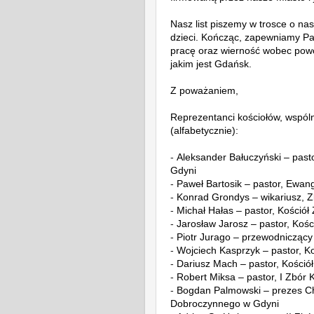
Nasz list piszemy w trosce o n
dzieci. Kończąc, zapewniamy Pa
pracę oraz wierność wobec pow
jakim jest Gdańsk.
Z poważaniem,
Reprezentanci
kościołów, wspóln
(alfabetycznie):
-
Aleksander Bałuczyński – pasto
Gdyni
-
Paweł Bartosik – pastor, Ewa
-
Konr
ad Grondys – wikariusz, 
-
Michał Hałas – pastor, Kościół
-
Ja
rosław Jarosz – pastor, Ko
-
Pi
otr Jurago – przewodniczący
-
Woj
ciech Kasprzyk – pastor, 
-
D
ariusz Mach – pastor, Kośció
-
R
obert Miksa – pastor, I Zbór
-
Bo
gdan Palmowski – prezes Ch
Dobroczynnego w Gdyni