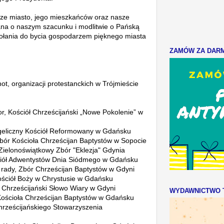
asze miasto, jego mieszkańców oraz nasze
na o naszym szacunku i modlitwie o Pańską
ołania do bycia gospodarzem pięknego miasta
ZAMÓW ZA DARMO
ot, organizacji protestanckich w Trójmieście
r, Kościół Chrześcijański „Nowe Pokolenie” w
ngeliczny Kościół Reformowany w Gdańsku
Zbór Kościoła Chrześcijan Baptystów w Sopocie
 Zielonoświątkowy Zbór "Eklezja" Gdynia
ściół Adwentystów Dnia Siódmego w Gdańsku
 rady, Zbór Chrześcijan Baptystów w Gdyni
Kościół Boży w Chrystusie w Gdańsku
ł Chrześcijański Słowo Wiary w Gdyni
WYDAWNICTWO T
 Kościoła Chrześcijan Baptystów w Gdańsku
rześcijańskiego Stowarzyszenia