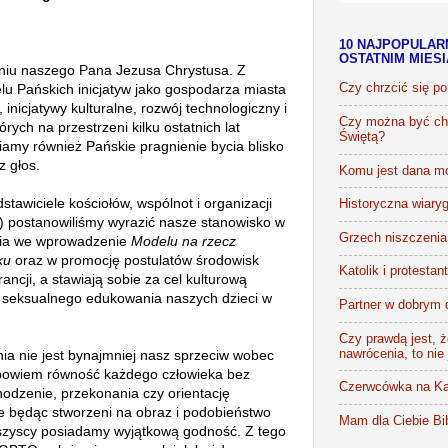
10 NAJPOPULAR
OSTATNIM MIES
niu naszego Pana Jezusa Chrystusa. Z
lu Pańskich inicjatyw jako gospodarza miasta
Czy chrzcić się p
nicjatywy kulturalne, rozwój technologiczny i
Czy można być chr
rych na przestrzeni kilku ostatnich lat
Świętą?
amy również Pańskie pragnienie bycia blisko
z głos.
Komu jest dana m
stawiciele kościołów, wspólnot i organizacji
Historyczna wiaryg
h) postanowiliśmy wyrazić nasze stanowisko w
Grzech niszczenia 
nia we wprowadzenie
Modelu na rzecz
ku
oraz w promocję postulatów środowisk
Katolik i protestan
ancji, a stawiają sobie za cel kulturową
 seksualnego edukowania naszych dzieci w
Partner w dobrym 
Czy prawdą jest, że
nawrócenia, to nie
a nie jest bynajmniej nasz sprzeciw wobec
bowiem równość każdego człowieka bez
Czerwcówka na Ka
hodzenie, przekonania czy orientację
 będąc stworzeni na obraz i podobieństwo
Mam dla Ciebie Bib
wszyscy posiadamy wyjątkową godność. Z tego