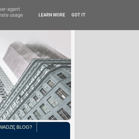
user-agent
erate usage
LEARN MORE
GOT IT
WADZĘ BLOG?