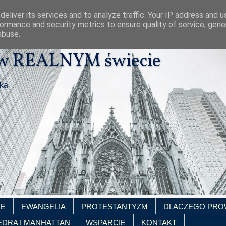
eliver its services and to analyze traffic. Your IP address and 
ormance and security metrics to ensure quality of service, gen
abuse.
 w REALNYM świecie
ika
IE
EWANGELIA
PROTESTANTYZM
DLACZEGO PRO
EDRA I MANHATTAN
WSPARCIE
KONTAKT