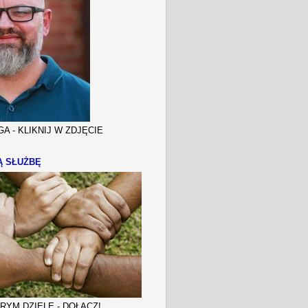
A - KLIKNIJ W ZDJĘCIE
Ą SŁUŻBĘ
YM DZIELE - DOŁĄCZ!