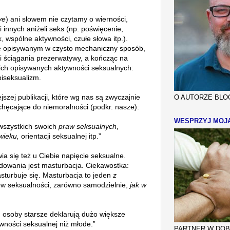
ve
) ani słowem nie czytamy o wierności,
 innych aniżeli seks (np. poświęcenie,
 wspólne aktywności, czułe słowa itp.).
ie opisywanym w czysto mechaniczny sposób,
i ściągania prezerwatywy, a kończąc na
ch opisywanych aktywności seksualnych:
biseksualizm.
jszej publikacji, które wg nas są zwyczajnie
O AUTORZE BLOG
chęcające do niemoralności (podkr. nasze):
WESPRZYJ MOJ
wszystkich swoich
praw seksualnych
,
wieku,
orientacji seksualnej itp.”
a się też u Ciebie napięcie seksualne.
owania jest masturbacja. Ciekawostka:
sturbuje się. Masturbacja to jeden
z
w seksualności, zarówno samodzielnie,
jak w
; osoby starsze deklarują dużo większe
ywności seksualnej niż młode.”
PARTNER W DOBR