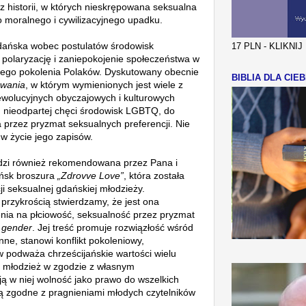
z historii, w których nieskrępowana seksualna
o moralnego i cywilizacyjnego upadku.
dańska wobec postulatów środowisk
17 PLN - KLIKNI
polaryzację i zaniepokojenie społeczeństwa w
dego pokolenia Polaków. Dyskutowany obecnie
BIBLIA DLA CIEB
owania
, w którym wymienionych jest wiele z
rewolucyjnych obyczajowych i kulturowych
 nieodpartej chęci środowisk LGBTQ, do
 przez pryzmat seksualnych preferencji. Nie
w życie jego zapisów.
zi również rekomendowana przez Pana i
ńsk broszura
„Zdrovve Love”
, która została
i seksualnej gdańskiej młodzieży.
z przykrością stwierdzamy, że jest ona
nia na płciowość, seksualność przez pryzmat
i
gender
. Jej treść promuje rozwiązłość wśród
ne, stanowi konflikt pokoleniowy,
w podważa chrześcijańskie wartości wielu
i młodzież w zgodzie z własnym
ją w niej wolność jako prawo do wszelkich
są zgodne z pragnieniami młodych czytelników