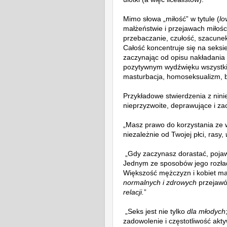
Mimo słowa „miłość” w tytule (
lo
małżeństwie i przejawach miłości
przebaczanie, czułość, szacunek,
Całość koncentruje się na seks
zaczynając od opisu nakładania 
pozytywnym wydźwięku wszystki
masturbacja, homoseksualizm, 
Przykładowe stwierdzenia z ninie
nieprzyzwoite, deprawujące i za
„Masz prawo do korzystania ze 
niezależnie od Twojej płci, rasy,
„Gdy zaczynasz dorastać, pojawi
Jednym ze sposobów jego rozład
Większość mężczyzn i kobiet ma
normalnych i zdrowych
przejawó
relacji.
”
„Seks jest nie tylko
dla młodych
zadowolenie i częstotliwość akt