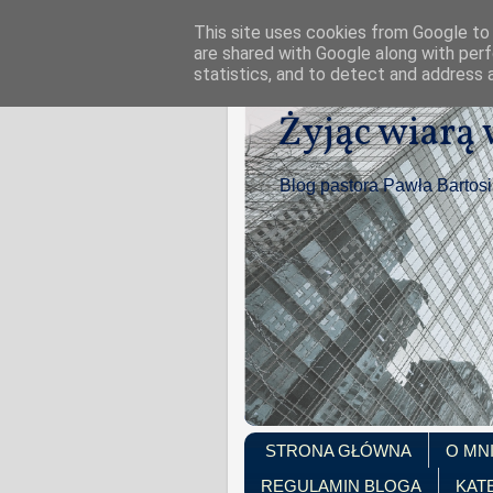
This site uses cookies from Google to d
are shared with Google along with perf
statistics, and to detect and address 
Żyjąc wiarą
Blog pastora Pawła Bartos
STRONA GŁÓWNA
O MN
REGULAMIN BLOGA
KAT