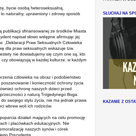
ę, bycie osobą heteroseksualną,
SŁUCHAJ NA SPO
 to
naturalny, uprawniony
i zdrowy sposób
ą publikacji sfinansowanej ze środków Miasta
ydent napisał słowo wstępne afirmując jej
tzw. „Deklaracji Praw Seksualnych Człowieka
wę dla praw seksualnych wskazuje tzw.
estety nie dowiadujemy się czym one są, kto
 i czy obowiązują w każdej kulturze, w każdym
rzenia człowieka na obraz i podobieństwo
 poszanowanie i konieczność ochrony życia
również ochronę naszych dzieci przed
sprzeczności z naturą Trójjedynego Boga.
o swojego stylu życia, nie ma jednak prawa
KAZANIE Z OSTA
ci wbrew woli ich rodziców.
poparcia działań mających na celu promocję
łach i placówkach edukacyjnych. Nie
emoralizację naszych synów i córek
 jego Prezydenta.