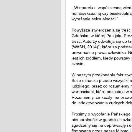
„W oparciu o współczesną wiedz
homoseksualną czy biseksualną
wyrażania seksualności.”
Powyższe stwierdzenia są treści
Gdańska, w której Pan jako Prez
treść. Autorzy odwołują się do 
(WASH, 2014)”, która za podsta
uniwersalne prawa człowieka. Ni
jest ich źródłem, kiedy powstały
czasie.
W naszym przekonaniu fakt stwo
Boże oznacza przede wszystkim
ludzkiego, przez co rozumiemy 
wartościami, które pozostają w 
Rozumiemy, że każdy ma prawo d
do indoktrynowania cudzych dzie
Prosimy o wycofanie Pańskiego 
niemoralności w gdańskich szko
zgadzamy się na deprawację i d
firmowaną przez nasze Miasto i