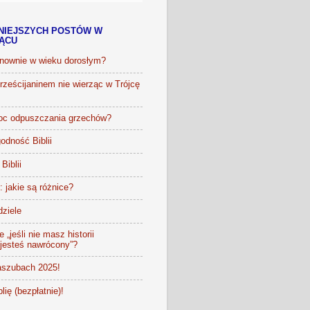
NIEJSZYCH POSTÓW W
IĄCU
onownie w wieku dorosłym?
ześcijaninem nie wierząc w Trójcę
oc odpuszczania grzechów?
odność Biblii
Biblii
t: jakie są różnice?
dziele
 „jeśli nie masz historii
 jesteś nawrócony”?
szubach 2025!
lię (bezpłatnie)!