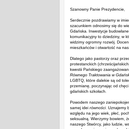
Szanowny Panie Prezydencie,
Serdecznie pozdrawiamy w imie
szacunkiem odnosimy się do wie
Gdańska. Inwestycje budowlane, i
komunikacyjny to dziedziny, w któ
widzimy ogromny rozwój. Doceni
mieszkańców i otwartość na nas
Dlatego jako pastorzy oraz przed
protestanckich (chrześcijańskic
kwestii Pańskiego zaangażowa
Równego Traktowania w Gdańs
LGBTQ, które dalekie są od toler
przemianę, poczynając od chęci
gdańskich szkołach.
Powodem naszego zaniepokojeni
samej idei
równości
. Uznajemy 
względu na jego wiek, płeć, poc
seksualną. Wierzymy bowiem, że
naszego Stwórcy, jako ludzie, 