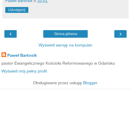
Paweł Bartosik
o
10:01
Udostępnij
‹
›
Strona główna
Wyświetl wersję na komputer
Paweł Bartosik
pastor Ewangelicznego Kościoła Reformowanego w Gdańsku
Wyświetl mój pełny profil
Obsługiwane przez usługę
Blogger
.