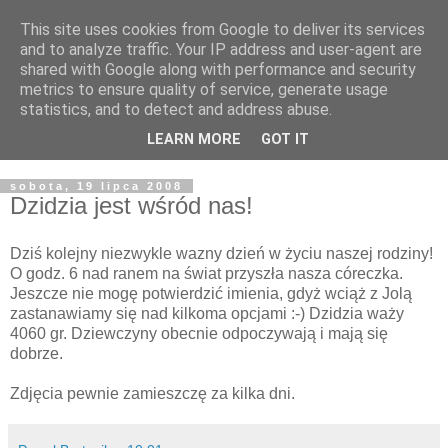
This site uses cookies from Google to deliver its services
Żyjąc wiarą w REALNYM
and to analyze traffic. Your IP address and user-agent are
shared with Google along with performance and security
świecie
metrics to ensure quality of service, generate usage
statistics, and to detect and address abuse.
Blog pastora Pawła Bartosika
LEARN MORE
GOT IT
sobota, 19 lipca 2008
Dzidzia jest wśród nas!
Dziś kolejny niezwykle wazny dzień w życiu naszej rodziny!
O godz. 6 nad ranem na świat przyszła nasza córeczka.
Jeszcze nie mogę potwierdzić imienia, gdyż wciąż z Jolą
zastanawiamy się nad kilkoma opcjami :-) Dzidzia waży
4060 gr. Dziewczyny obecnie odpoczywają i mają się
dobrze.
Zdjęcia pewnie zamieszczę za kilka dni.