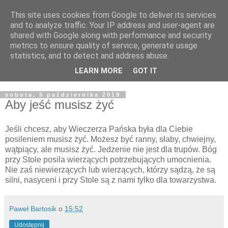
This site uses cookies from Google to deliver its services
Żyjąc wiarą w REALNYM
and to analyze traffic. Your IP address and user-agent are
shared with Google along with performance and security
świecie
metrics to ensure quality of service, generate usage
statistics, and to detect and address abuse.
Blog pastora Pawła Bartosika
LEARN MORE
GOT IT
sobota, 5 października 2019
Aby jeść musisz żyć
Jeśli chcesz, aby Wieczerza Pańska była dla Ciebie
posileniem musisz żyć. Możesz być ranny, słaby, chwiejny,
wątpiący, ale musisz żyć. Jedzenie nie jest dla trupów. Bóg
przy Stole posila wierzących potrzebujących umocnienia.
Nie zaś niewierzących lub wierzących, którzy sądzą, że są
silni, nasyceni i przy Stole są z nami tylko dla towarzystwa.
Paweł Bartosik
o
15:52
Udostępnij