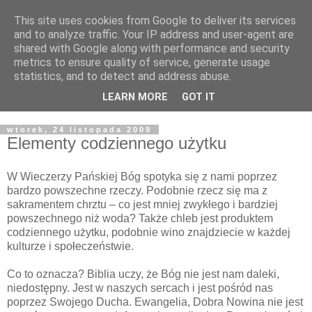
This site uses cookies from Google to deliver its services
Żyjąc wiarą w REALNYM
and to analyze traffic. Your IP address and user-agent are
shared with Google along with performance and security
świecie
metrics to ensure quality of service, generate usage
statistics, and to detect and address abuse.
Blog pastora Pawła Bartosika
LEARN MORE
GOT IT
wtorek, 24 listopada 2009
Elementy codziennego użytku
W Wieczerzy Pańskiej Bóg spotyka się z nami poprzez
bardzo powszechne rzeczy. Podobnie rzecz się ma z
sakramentem chrztu – co jest mniej zwykłego i bardziej
powszechnego niż woda? Także chleb jest produktem
codziennego użytku, podobnie wino znajdziecie w każdej
kulturze i społeczeństwie.
Co to oznacza? Biblia uczy, że Bóg nie jest nam daleki,
niedostępny. Jest w naszych sercach i jest pośród nas
poprzez Swojego Ducha. Ewangelia, Dobra Nowina nie jest