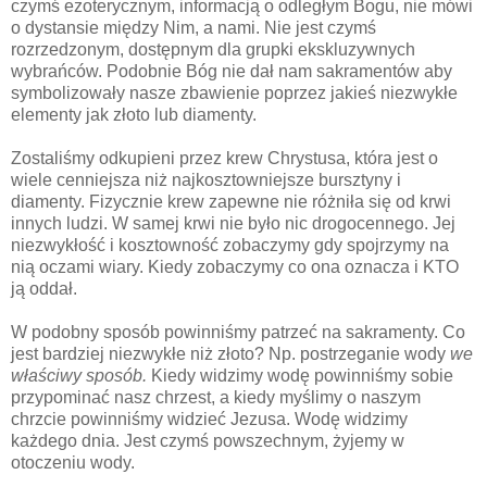
czymś ezoterycznym, informacją o odległym Bogu, nie mówi
o dystansie między Nim, a nami. Nie jest czymś
rozrzedzonym, dostępnym dla grupki ekskluzywnych
wybrańców. Podobnie Bóg nie dał nam sakramentów aby
symbolizowały nasze zbawienie poprzez jakieś niezwykłe
elementy jak złoto lub diamenty.
Zostaliśmy odkupieni przez krew Chrystusa, która jest o
wiele cenniejsza niż najkosztowniejsze bursztyny i
diamenty. Fizycznie krew zapewne nie różniła się od krwi
innych ludzi. W samej krwi nie było nic drogocennego. Jej
niezwykłość i kosztowność zobaczymy gdy spojrzymy na
nią oczami wiary. Kiedy zobaczymy co ona oznacza i KTO
ją oddał.
W podobny sposób powinniśmy patrzeć na sakramenty. Co
jest bardziej niezwykłe niż złoto? Np. postrzeganie wody
we
właściwy sposób.
Kiedy widzimy wodę powinniśmy sobie
przypominać nasz chrzest, a kiedy myślimy o naszym
chrzcie powinniśmy widzieć Jezusa. Wodę widzimy
każdego dnia. Jest czymś powszechnym, żyjemy w
otoczeniu wody.