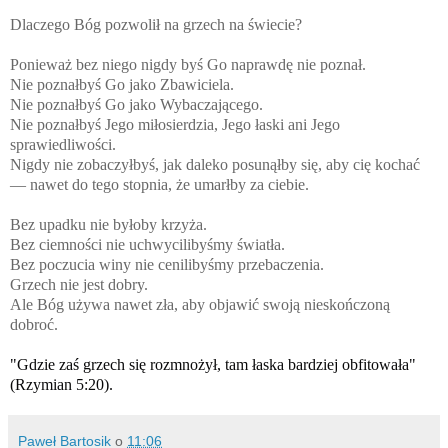
Dlaczego Bóg pozwolił na grzech na świecie?
Ponieważ bez niego nigdy byś Go naprawdę nie poznał.
Nie poznałbyś Go jako Zbawiciela.
Nie poznałbyś Go jako Wybaczającego.
Nie poznałbyś Jego miłosierdzia, Jego łaski ani Jego
sprawiedliwości.
Nigdy nie zobaczyłbyś, jak daleko posunąłby się, aby cię kochać
— nawet do tego stopnia, że ​​umarłby za ciebie.
Bez upadku nie byłoby krzyża.
Bez ciemności nie uchwycilibyśmy światła.
Bez poczucia winy nie cenilibyśmy przebaczenia.
Grzech nie jest dobry.
Ale Bóg używa nawet zła, aby objawić swoją nieskończoną
dobroć.
"Gdzie zaś grzech się rozmnożył, tam łaska bardziej obfitowała"
(Rzymian 5:20).
Paweł Bartosik
o
11:06