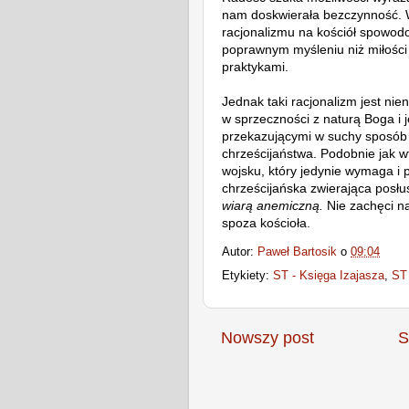
nam doskwierała bezczynność. 
racjonalizmu na kościół spowodo
poprawnym myśleniu niż miłości 
praktykami.
Jednak taki racjonalizm jest nie
w sprzeczności z naturą Boga i 
przekazującymi w suchy sposób 
chrześcijaństwa. Podobnie jak w
wojsku, który jedynie wymaga i 
chrześcijańska zwierająca posł
wiarą anemiczną.
Nie zachęci na
spoza kościoła.
Autor:
Paweł Bartosik
o
09:04
Etykiety:
ST - Księga Izajasza
,
ST 
Nowszy post
S