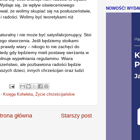
Wydaje się, że wpływ oświeceniowego
NOWOŚĆ! WYDAW
wał, że wolimy skupiać się na posłuszeństwie,
i radości. Wolimy być teoretykami niż
naturalny i nie może być satysfakcjonujący. Stoi
jego stworzenia. Jeśli będziemy stoikami
prawdy wiary – nikogo to nie zachęci do
tedy gdy będziemy mieli postawę sierżanta w
pilnuje wypełniania regulaminu. Wiara
uszeństwo, ale pozbawiona radości będzie
szych dzieci, innych chrześcijan oraz ludzi
- Księga Koheleta
,
Życie chrześcijańskie
trona główna
Starszy post