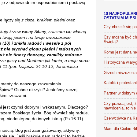
emy je z odpowiednim usposobieniem i postawą
10 NAJPOPULAR
OSTATNIM MIES
e łączy się
z ciszą, brakiem pieśni oraz
Czy chrzcić się p
akuję krzew winny Sibmy, zraszam cię własną
a twoją jesień i na twoje owocobranie
Czy można być chr
Świętą?
a (10)
i znikła radość i wesele z pól
ż nie słychać głosu pieśni i radosnych
Komu jest dana m
uż nie tłoczy tłoczący, zamilkły radosne
rze jęczy nad Moabem jak lutnia, a moje serce
Historyczna wiaryg
9-11 (por. Izajasza 24:10-12, Jeremiasza
Grzech niszczenia 
Katolik i protestan
agmenty do naszego zrozumienia
 Śpiew? Głośne okrzyki? Jesteśmy raczej
Partner w dobrym 
akimi rzeczami.
Czy prawdą jest, że
mi jest czymś dobrym i wskazanym. Dlaczego?
nawrócenia, to nie
razem Boskiego życia. Bóg również się raduje.
ną, niedostępną do innych istotą (Ps 16:11).
Czerwcówka na Ka
Mam dla Ciebie Bib
wnością. Bóg jest zaangażowany, aktywny.
ia się. Jeśli brakuje nam radości to będzie