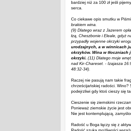
bardziej niż za 100 zł jeśli pij
serca.
Co ciekawe opis smutku w Piśmi
brakiem wina.
(9) Dlatego wraz z Jazerem opł
łzą, Cheszbonie i Eleale, gdyż n
przypadły wojenne okrzyki wrog
urodzajnych, a w winnicach ju
okrzyków. Wina w tłoczniach j
okrzyki.
(11) Dlatego moje wnęt
nad Kir-Chareset. - Izajasza 16:
48:32-34).
Raczej nie pasują nam takie fr
chrześcijańskiej radości. Wino?
podejrzliwi gdy ktoś cieszy się t
Cieszenie się ziemskimi rzecza
Ponieważ ziemskie życie jest ob
Nie jest kontemplującą, zamyślo
Radość u Boga łączy się z akty
Radość szuka możliwości wyrażan