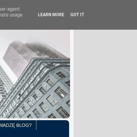
user-agent
erate usage
LEARN MORE
GOT IT
WADZĘ BLOG?