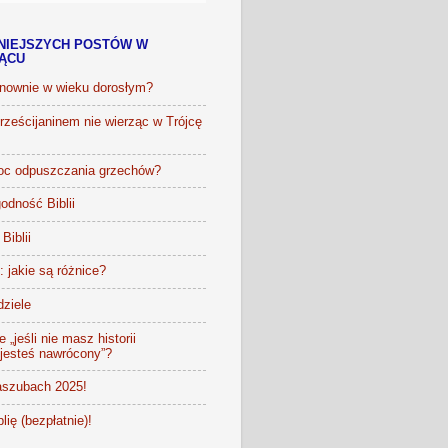
NIEJSZYCH POSTÓW W
IĄCU
onownie w wieku dorosłym?
ześcijaninem nie wierząc w Trójcę
oc odpuszczania grzechów?
odność Biblii
Biblii
t: jakie są różnice?
dziele
 „jeśli nie masz historii
 jesteś nawrócony”?
szubach 2025!
lię (bezpłatnie)!