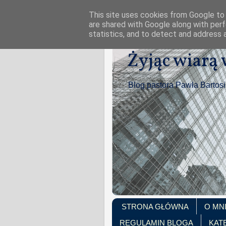
This site uses cookies from Google to d
are shared with Google along with perf
statistics, and to detect and address 
Żyjąc wiarą
Blog pastora Pawła Bartos
STRONA GŁÓWNA
O MN
REGULAMIN BLOGA
KAT