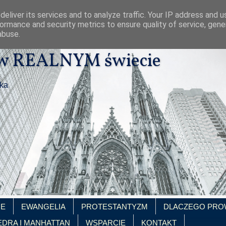
eliver its services and to analyze traffic. Your IP address and 
ormance and security metrics to ensure quality of service, gen
abuse.
 w REALNYM świecie
ika
IE
EWANGELIA
PROTESTANTYZM
DLACZEGO PRO
EDRA I MANHATTAN
WSPARCIE
KONTAKT