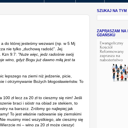
SZUKAJ NA TYM
ZAPRASZAM NA 
GDAŃSKU
a do której jesteśmy wezwani (np. w 5 Mj
a nie tylko „duchową radość”. Jej
 Kzn 9:7:
"Nuże więc, jedz radośnie swój
oje wino, gdyż Bogu już dawno miłą jest ta
c lepszego na ziemi niż jedzenie, picie,
ie i otrzymywanie Bożych błogosławieństw. To
a 100 zł lecz za 20 zł to cieszmy się nim! Jeśli
szenie braci i sióstr na obiad ze stekiem, to
stry na barszcz. Zróbmy go najlepiej jak
mamy! To jest właśnie radowanie się ziemskimi
 Nie musimy mieć wszystkiego, ale cieszmy się
 Wierzcie mi – wino za 20 zł może cieszyć