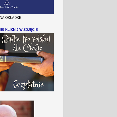
J NA OKŁADKĘ
IE! KLIKNIJ W ZDJĘCIE