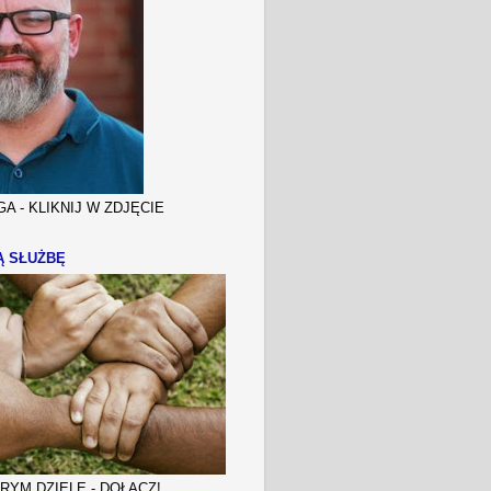
A - KLIKNIJ W ZDJĘCIE
Ą SŁUŻBĘ
YM DZIELE - DOŁĄCZ!