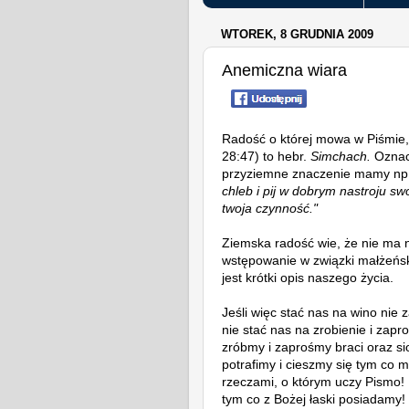
WTOREK, 8 GRUDNIA 2009
Anemiczna wiara
Radość o której mowa w Piśmie, 
28:47) to hebr.
Simchach.
Oznacz
przyziemne znaczenie mamy np.
chleb i pij w dobrym nastroju sw
twoja czynność."
Ziemska radość wie, że nie ma ni
wstępowanie w związki małżeńsk
jest krótki opis naszego życia.
Jeśli więc stać nas na wino nie z
nie stać nas na zrobienie i zapro
zróbmy i zaprośmy braci oraz sio
potrafimy i cieszmy się tym co 
rzeczami, o którym uczy Pismo!
tym co z Bożej łaski posiadamy!