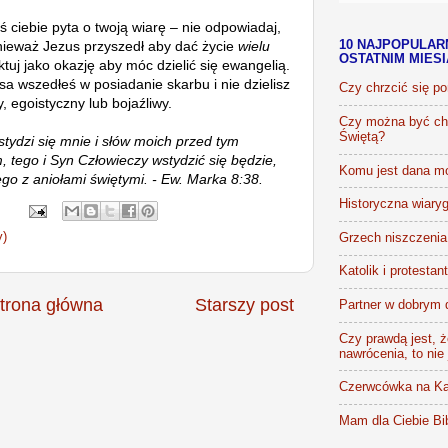
oś ciebie pyta o twoją wiarę – nie odpowiadaj,
nieważ Jezus przyszedł aby dać życie
wielu
10 NAJPOPULAR
OSTATNIM MIES
ktuj jako okazję aby móc dzielić się ewangelią.
sa wszedłeś w posiadanie skarbu i nie dzielisz
Czy chrzcić się p
y, egoistyczny lub bojaźliwy.
Czy można być chr
Świętą?
tydzi się mnie i słów moich przed tym
tego i Syn Człowieczy wstydzić się będzie,
Komu jest dana m
go z aniołami świętymi. - Ew. Marka 8:38.
Historyczna wiaryg
y)
Grzech niszczenia 
Katolik i protestan
trona główna
Starszy post
Partner w dobrym 
Czy prawdą jest, że
nawrócenia, to nie
Czerwcówka na Ka
Mam dla Ciebie Bib