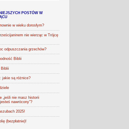
NIEJSZYCH POSTÓW W
IĄCU
onownie w wieku dorosłym?
ześcijaninem nie wierząc w Trójcę
oc odpuszczania grzechów?
odność Biblii
Biblii
t: jakie są różnice?
dziele
 „jeśli nie masz historii
 jesteś nawrócony”?
szubach 2025!
lię (bezpłatnie)!