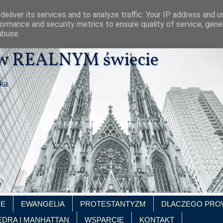
eliver its services and to analyze traffic. Your IP address and 
ormance and security metrics to ensure quality of service, gen
abuse.
 w REALNYM świecie
ika
IE
EWANGELIA
PROTESTANTYZM
DLACZEGO PRO
EDRA I MANHATTAN
WSPARCIE
KONTAKT