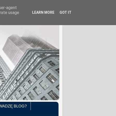
user-agent
erate usage
LEARN MORE
GOT IT
WADZĘ BLOG?