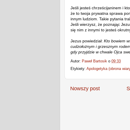
Jeśli jesteś chrześcijaninem i kt
że to twoja prywatna sprawa po
innym ludziom. Takie pytania tra
Jeśli wierzysz, że poznając Jezu
się nim z innymi to jesteś okrutn
Jezus powiedział:
Kto bowiem ws
cudzołożnym i grzesznym rodem, 
gdy przyjdzie w chwale Ojca swe
Autor:
Paweł Bartosik
o
09:33
Etykiety:
Apologetyka (obrona wiar
Nowszy post
S