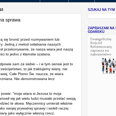
10
SZUKAJ NA TYM
tna sprawa
ZAPRASZAM NA 
GDAŃSKU
zą się bronić przed rozmywaniem lub
ry. Jedną z metod osłabiania naszych
st przekonywanie, że nasza wiara jest
naszą
ści to jedno z kłamstw szatana.
odpowie
sam za siebie
– i w tym sensie jest to
eścijaństwo, to jak traktujemy wiarę, nie
awą. Całe Pismo Św. naucza, że wiara
rzniana
. Nie
demonstrowana
lecz
 powie: "moja wiara w Jezusa to moja
owił się jak wielu ludzi musiało przelać swoją
dzieć te słowa. Męczennicy umierali właśnie
 jako swojej prywatnej sprawy
i woleli raczej
iarę jako wyłącznie własną rzecz.