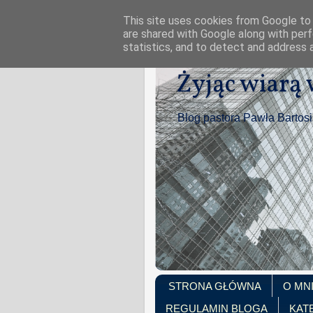
This site uses cookies from Google to d
are shared with Google along with perf
statistics, and to detect and address 
Żyjąc wiarą
Blog pastora Pawła Bartos
STRONA GŁÓWNA
O MN
REGULAMIN BLOGA
KAT