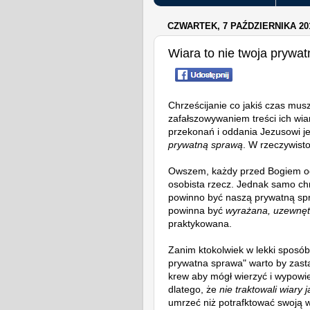
CZWARTEK, 7 PAŹDZIERNIKA 20
Wiara to nie twoja prywa
Chrześcijanie co jakiś czas mus
zafałszowywaniem treści ich wia
przekonań i oddania Jezusowi je
prywatną sprawą
. W rzeczywisto
Owszem, każdy przed Bogiem 
osobista rzecz. Jednak samo chrz
powinno być naszą prywatną spr
powinna być
wyrażana, uzewnęt
praktykowana.
Zanim ktokolwiek w lekki sposób
prywatna sprawa" warto by zastan
krew aby mógł wierzyć i wypowie
dlatego, że
nie traktowali wiary
umrzeć niż potrafktować swoją w