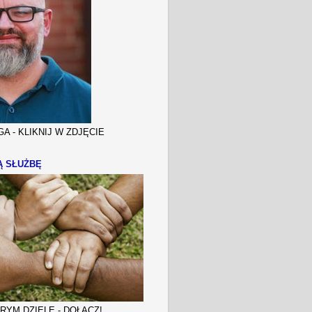
A - KLIKNIJ W ZDJĘCIE
Ą SŁUŻBĘ
YM DZIELE - DOŁĄCZ!