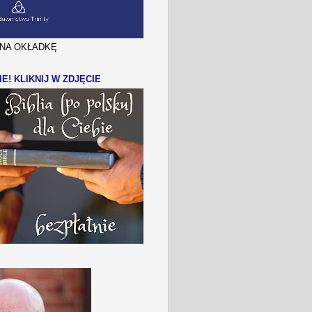
J NA OKŁADKĘ
IE! KLIKNIJ W ZDJĘCIE