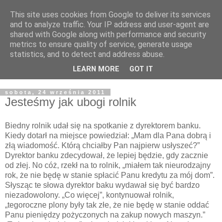
This site uses cookies from Google to deliver its services
Żyjąc wiarą w REALNYM
and to analyze traffic. Your IP address and user-agent are
shared with Google along with performance and security
świecie
metrics to ensure quality of service, generate usage
statistics, and to detect and address abuse.
Blog pastora Pawła Bartosika
LEARN MORE
GOT IT
sobota, 24 września 2011
Jesteśmy jak ubogi rolnik
Biedny rolnik udał się na spotkanie z dyrektorem banku.
Kiedy dotarł na miejsce powiedział: „Mam dla Pana dobrą i
złą wiadomość. Którą chciałby Pan najpierw usłyszeć?”
Dyrektor banku zdecydował, że lepiej będzie, gdy zacznie
od złej. No cóż, rzekł na to rolnik, „miałem tak nieurodzajny
rok, że nie będę w stanie spłacić Panu kredytu za mój dom”.
Słysząc te słowa dyrektor baku wydawał się być bardzo
niezadowolony. „Co więcej”, kontynuował rolnik,
„tegoroczne plony były tak złe, że nie będę w stanie oddać
Panu pieniędzy pożyczonych na zakup nowych maszyn.”