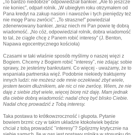
„To bardzo niedobrze” odpowiedział bankier. „Ale to jeszcze
nie koniec”, odparł rolnik. „W ubiegłym roku otrzymałem od
Pana kredyt na zakup nasion i nawozów i tych pieniędzy też
nie mogę Panu zwrócić”. „To straszne!” powiedział
zdenerwowany bankier. „teraz niech mi Pan powie tę dobrą
wiadomość. „No cóż, odpowiedział rolnik, dobra wiadomość
to tal, że ciągle chcę z Panem robić interesy” (J. Benton,
Napawa egocentrycznego kościoła)
Czasami w taki właśnie sposób myślimy o naszej więzi z
Bogiem. Chcemy z Bogiem robić "interesy", nie zdając sobie
sprawy, że jesteśmy bankrutami. Co więcej - uważamy, że to
wspaniała partnerska więź. Podobnie niekiedy traktujemy
innych ludzi:
nie możesz ode mnie oczekiwać zbyt wiele,
jestem twoim dłużnikiem, ale nic ci nie zwrócę. Wiem, że nie
daję z siebie zbyt wiele, więcej biorę niż daję.
Mam jednak
dla ciebie dobrą wiadomość: nadal chcę być blisko Ciebie.
Nadal chcę prowadzić z Tobą interesy.
Taka postawa to krótkowzroczność i głupota. Pytanie
bowiem brzmi: czy w takim układzie ktokolwiek będzie
chciał z tobą prowadzić "interesy"? Spójrzmy krytycznie na
siebie samych. Ile
w nas
jest postawy rolnika w stosunku do