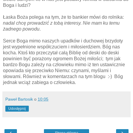
Boga i ludzi?
Łaska Boża polega na tym, że to bankier mówi do rolnika:
nadal chcę prowadzić z tobą interesy. Nie mam ku temu
żadnego powodu
.
Serce Boga mimo naszych upadków i duchowej brzydoty
jest wypełnione współczuciem i miłosierdziem. Bóg nas
kocha. Ktoś kto przeczytał całą Biblię od deski do deski
powinien być porażony ogromem Bożej miłości; tym jak
bardzo Bogu zależy na człowieku mimo iż ten ustawicznie
opowiada się przeciwko Niemu: czynami, myślami i
słowami. Również w komentarzach na tym blogu :-) Bóg
jednak wciąż zabiega o człowieka.
Paweł Bartosik
o
10:05
Udostępnij
‹
›
Strona główna