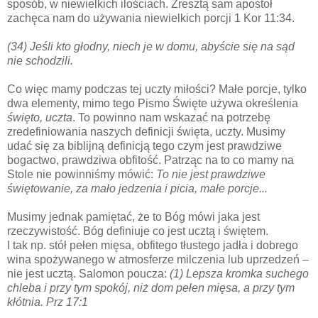
sposób, w niewielkich ilościach. Zresztą sam apostoł
zachęca nam do używania niewielkich porcji 1 Kor 11:34.
(34) Jeśli kto głodny, niech je w domu, abyście się na sąd
nie schodzili.
Co więc mamy podczas tej uczty miłości? Małe porcje, tylko
dwa elementy, mimo tego Pismo Święte używa określenia
święto, uczta
. To powinno nam wskazać na potrzebę
zredefiniowania naszych definicji święta, uczty. Musimy
udać się za biblijną definicją tego czym jest prawdziwe
bogactwo, prawdziwa obfitość. Patrząc na to co mamy na
Stole nie powinniśmy mówić:
To nie jest prawdziwe
świętowanie, za mało jedzenia i picia, małe porcje...
Musimy jednak pamiętać, że to Bóg mówi jaka jest
rzeczywistość. Bóg definiuje co jest ucztą i świętem.
I tak np. stół pełen mięsa, obfitego tłustego jadła i dobrego
wina spożywanego w atmosferze milczenia lub uprzedzeń –
nie jest ucztą. Salomon poucza:
(1) Lepsza kromka suchego
chleba i przy tym spokój, niż dom pełen mięsa, a przy tym
kłótnia. Prz 17:1