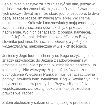
Lepiej mieć pieczywo za 3 zł i cieszyć się nim, jedząc w
radości i wdzięczności niż mięso za 40 zł spożywane bez
tych rzeczy. Świat myśli, że skoro jedno jest dobre, to dwa
będą jeszcze lepsze. Im więcej tym lepiej. Wg Pisma
niekoniecznie. Królowie i możnowładcy mają tendencję do
zapominania znaczenia słów takich jak: przesadnie ,
nadmiernie. Wg nich oznacza to "z pompą, najwięcej,
najtłuściej". Jednak definicja słowa
obfitość
w Bożym
słowniku jest inna. Oznacza
z radością, w pokoju, z
wdzięcznością,
niekoniecznie w wielkich ilościach.
Jesteśmy Jego ludem i chcemy od Boga uczyć się co to
znaczy przychodzić do Jezusa z zadowoleniem i w
prostocie serca. Nie z pompą, w atmosferze napięcia lub
introspekcji. Nie wierzymy, że pobożne, świąteczne
obchodzenie Wieczerzy Pańskiej musi oznaczać „pełne
pompy,” zawiłych form, rytualizmu. Bóg w Swoim Synu nie
przyszedł do nas w przepychu. Przyszedł z miłością,
współczuciem, cichością i pokojem - i to jest źródłem
prawdziwej radości.
Zatem obchodźmy sakramentalną ucztę w prostocie i