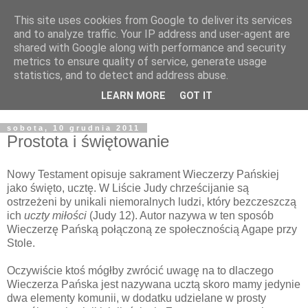
This site uses cookies from Google to deliver its services
Żyjąc wiarą w REALNYM
and to analyze traffic. Your IP address and user-agent are
shared with Google along with performance and security
świecie
metrics to ensure quality of service, generate usage
statistics, and to detect and address abuse.
Blog pastora Pawła Bartosika
LEARN MORE
GOT IT
sobota, 10 grudnia 2011
Prostota i świętowanie
Nowy Testament opisuje sakrament Wieczerzy Pańskiej
jako święto, ucztę. W Liście Judy chrześcijanie są
ostrzeżeni by unikali niemoralnych ludzi, który bezczeszczą
ich
uczty miłości
(Judy 12). Autor nazywa w ten sposób
Wieczerzę Pańską połączoną ze społecznością Agape przy
Stole.
Oczywiście ktoś mógłby zwrócić uwagę na to dlaczego
Wieczerza Pańska jest nazywana ucztą skoro mamy jedynie
dwa elementy komunii, w dodatku udzielane w prosty