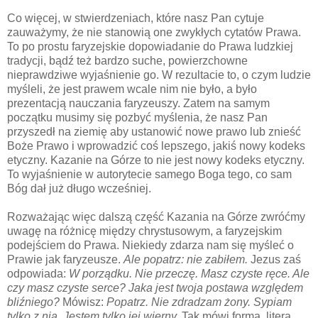
Co więcej, w stwierdzeniach, które nasz Pan cytuje
zauważymy, że nie stanowią one zwykłych cytatów Prawa.
To po prostu faryzejskie dopowiadanie do Prawa ludzkiej
tradycji, bądź też bardzo suche, powierzchowne
nieprawdziwe wyjaśnienie go. W rezultacie to, o czym ludzie
myśleli, że jest prawem wcale nim nie było, a było
prezentacją nauczania faryzeuszy. Zatem na samym
początku musimy się pozbyć myślenia, że nasz Pan
przyszedł na ziemię aby ustanowić nowe prawo lub znieść
Boże Prawo i wprowadzić coś lepszego, jakiś nowy kodeks
etyczny. Kazanie na Górze to nie jest nowy kodeks etyczny.
To wyjaśnienie w autorytecie samego Boga tego, co sam
Bóg dał już długo wcześniej.
Rozważając więc dalszą część Kazania na Górze zwróćmy
uwagę na różnicę między chrystusowym, a faryzejskim
podejściem do Prawa. Niekiedy zdarza nam się myśleć o
Prawie jak faryzeusze.
Ale popatrz: nie zabiłem.
Jezus zaś
odpowiada:
W porządku. Nie przeczę. Masz czyste ręce. Ale
czy masz czyste serce?
Jaka jest twoja postawa względem
bliźniego?
Mówisz:
Popatrz. Nie zdradzam żony. Sypiam
tylko z nią. Jestem tylko jej wierny.
Tak mówi forma, litera