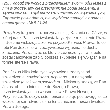
(25) Pogódź się rychło z przeciwnikiem swoim, póki jesteś z
nim w drodze, aby cię przeciwnik nie podał sędziemu, a
sędzia słudze, i abyś nie został wtrącony do więzienia. (26)
Zaprawdę powiadam ci, nie wyjdziesz stamtąd, aż oddasz
ostatni grosz. - Mt 5:21-26.
Powyższy fragment rozpoczyna sekcję Kazania na Górze, w
której nasz Pan przeciwstawia faryzejskie rozumienie Prawa
– Bożemu wskazując, że
nie przyszedł znieść Prawa.
To co
robi Pan Jezus, to w rzeczywistości wyjaśnianie ducha,
znaczenia Prawa. Ducha, który przez uczonych w Izraelu
został całkowicie zabity poprzez skupienie się wyłącznie na
formie, literze Prawa.
Pan Jezus kilka kolejnych wypowiedzi zaczyna od
stwierdzenia:
powiedziano, napisano..,
a następnie
stwierdza:
ja zaś wam powiadam...
Niektórzy sądzą, że Pan
Jezus robi tu odniesienie do Bożego Prawa,
przeciwstawiając mu własne, nowe Prawo Nowego
Przymierza. To oczywiście nonsens biorąc pod uwagę to, co
wcześniej sam stwierdził na temat niezmienności i trwałości
Prawa Bożego.