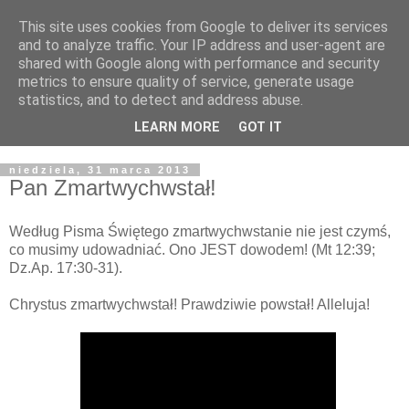
This site uses cookies from Google to deliver its services
Żyjąc wiarą w REALNYM
and to analyze traffic. Your IP address and user-agent are
shared with Google along with performance and security
świecie
metrics to ensure quality of service, generate usage
statistics, and to detect and address abuse.
Blog pastora Pawła Bartosika
LEARN MORE
GOT IT
niedziela, 31 marca 2013
Pan Zmartwychwstał!
Według Pisma Świętego zmartwychwstanie nie jest czymś,
co musimy udowadniać. Ono JEST dowodem! (Mt 12:39;
Dz.Ap. 17:30-31).
Chrystus zmartwychwstał! Prawdziwie powstał! Alleluja!