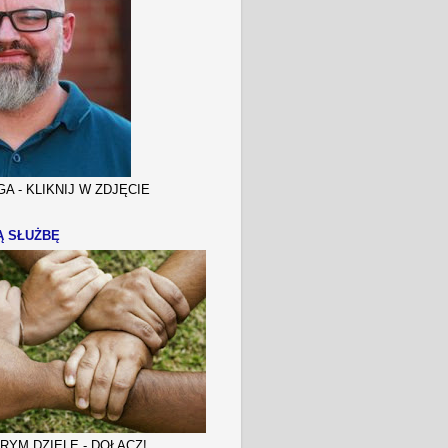
A - KLIKNIJ W ZDJĘCIE
Ą SŁUŻBĘ
YM DZIELE - DOŁĄCZ!