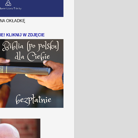
J NA OKŁADKĘ
IE! KLIKNIJ W ZDJĘCIE