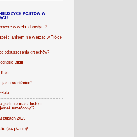
NIEJSZYCH POSTÓW W
IĄCU
onownie w wieku dorosłym?
ześcijaninem nie wierząc w Trójcę
oc odpuszczania grzechów?
odność Biblii
Biblii
t: jakie są różnice?
dziele
 „jeśli nie masz historii
 jesteś nawrócony”?
szubach 2025!
lię (bezpłatnie)!