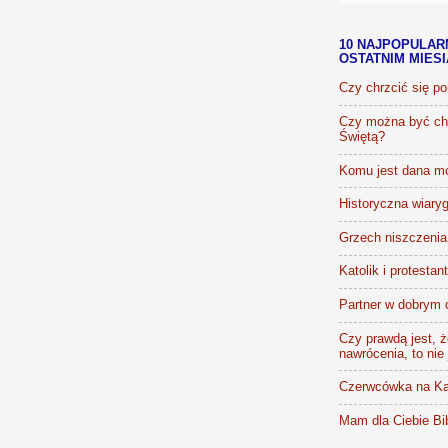
10 NAJPOPULAR
OSTATNIM MIES
Czy chrzcić się p
Czy można być chr
Świętą?
Komu jest dana m
Historyczna wiaryg
Grzech niszczenia 
Katolik i protestan
Partner w dobrym 
Czy prawdą jest, że
nawrócenia, to nie
Czerwcówka na Ka
Mam dla Ciebie Bib