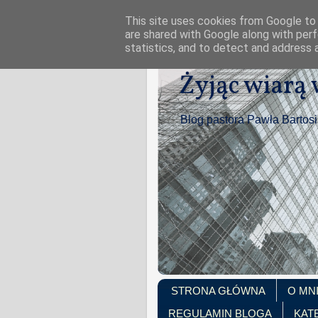
This site uses cookies from Google to d
are shared with Google along with perf
statistics, and to detect and address 
Żyjąc wiarą
Blog pastora Pawła Bartos
STRONA GŁÓWNA
O MN
REGULAMIN BLOGA
KAT