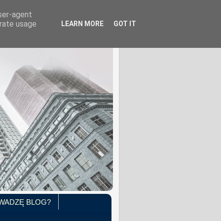
user-agent
erate usage
LEARN MORE
GOT IT
WADZĘ BLOG?