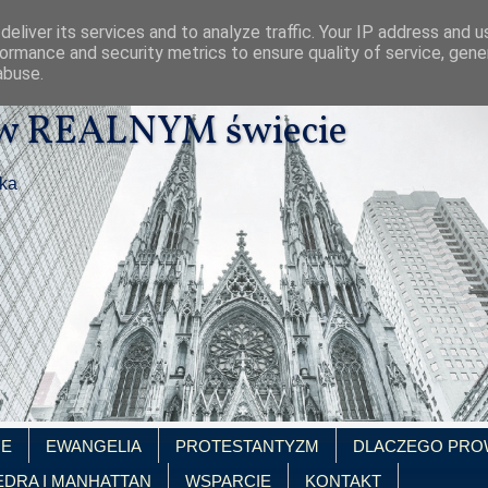
eliver its services and to analyze traffic. Your IP address and 
ormance and security metrics to ensure quality of service, gen
abuse.
 w REALNYM świecie
ika
IE
EWANGELIA
PROTESTANTYZM
DLACZEGO PRO
EDRA I MANHATTAN
WSPARCIE
KONTAKT