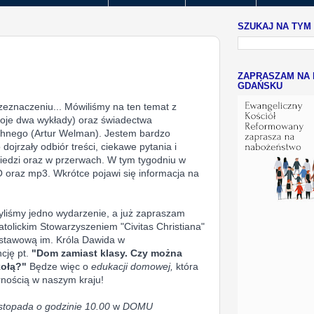
SZUKAJ NA TYM
ZAPRASZAM NA 
GDAŃSKU
rzeznaczeniu... Mówiliśmy na ten temat z
oje dwa wykłady) oraz świadectwa
chnego (Artur Welman). Jestem bardzo
ojrzały odbiór treści, ciekawe pytania i
wiedzi oraz w przerwach. W tym tygodniu w
 oraz mp3. Wkrótce pojawi się informacja na
liśmy jedno wydarzenie, a już zapraszam
atolickim Stowarzyszeniem "Civitas Christiana"
dstawową im. Króla Dawida w
cję pt.
"Dom zamiast klasy. Czy można
kołą?"
Będze więc o
edukacji domowej,
która
rnością w naszym kraju!
istopada o godzinie 10.00
w
DOMU