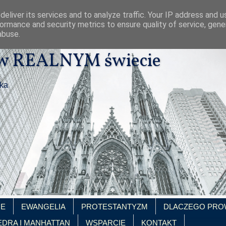
eliver its services and to analyze traffic. Your IP address and 
ormance and security metrics to ensure quality of service, gen
abuse.
 w REALNYM świecie
ika
IE
EWANGELIA
PROTESTANTYZM
DLACZEGO PRO
EDRA I MANHATTAN
WSPARCIE
KONTAKT