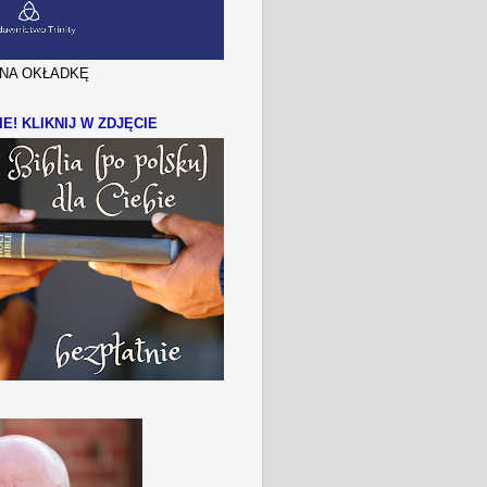
J NA OKŁADKĘ
IE! KLIKNIJ W ZDJĘCIE