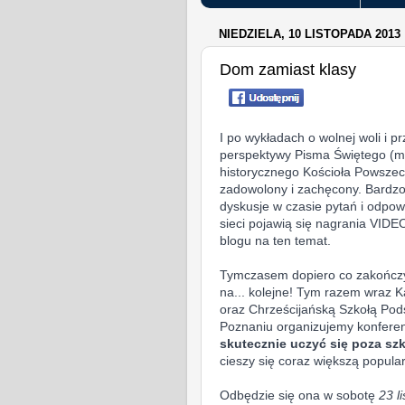
NIEDZIELA, 10 LISTOPADA 2013
Dom zamiast klasy
I po wykładach o wolnej woli i p
perspektywy Pisma Świętego (m
historycznego Kościoła Powsze
zadowolony i zachęcony. Bardzo d
dyskusje w czasie pytań i odpo
sieci pojawią się
nagrania VIDEO
blogu na ten temat.
Tymczasem dopiero co zakończy
na... kolejne! Tym razem wraz
K
oraz Chrześcijańską Szkołą Po
Poznaniu
organizujemy konferen
skutecznie uczyć się poza sz
cieszy się coraz większą popula
Odbędzie się ona w sobotę
23 l