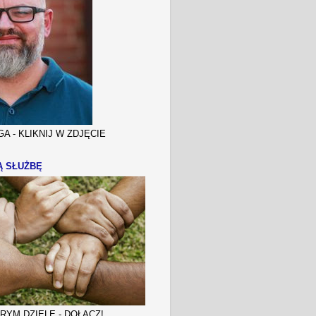
A - KLIKNIJ W ZDJĘCIE
Ą SŁUŻBĘ
YM DZIELE - DOŁĄCZ!