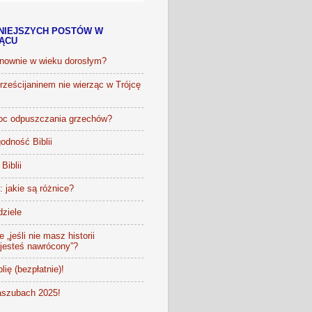
NIEJSZYCH POSTÓW W
IĄCU
onownie w wieku dorosłym?
ześcijaninem nie wierząc w Trójcę
oc odpuszczania grzechów?
odność Biblii
Biblii
t: jakie są różnice?
dziele
 „jeśli nie masz historii
 jesteś nawrócony”?
lię (bezpłatnie)!
szubach 2025!