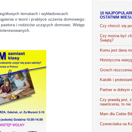
czegółowych tematach i wykładowcach.
10 NAJPOPULAR
OSTATNIM MIES
pienia o teorii i praktyce uczenia domowego:
 pastora i rodziców uczących domowo. Wstęp
Czy chrzcić się p
ainteresowanych.
Czy można być chr
Świętą?
Komu jest dana m
Historyczna wiaryg
Grzech niszczenia 
Katolik i protestan
Partner w dobrym 
Czy prawdą jest, że
nawrócenia, to nie
Mam dla Ciebie Bib
Czerwcówka na Ka