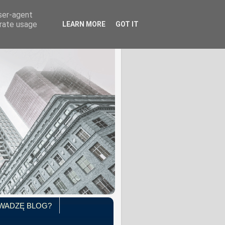
user-agent
erate usage
LEARN MORE
GOT IT
WADZĘ BLOG?