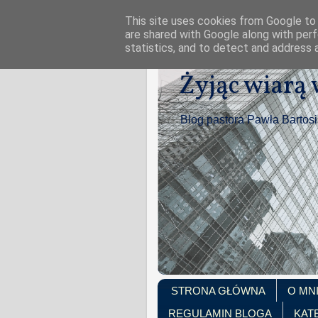
This site uses cookies from Google to d
are shared with Google along with perf
statistics, and to detect and address 
Żyjąc wiarą
Blog pastora Pawła Bartos
STRONA GŁÓWNA
O MN
REGULAMIN BLOGA
KAT