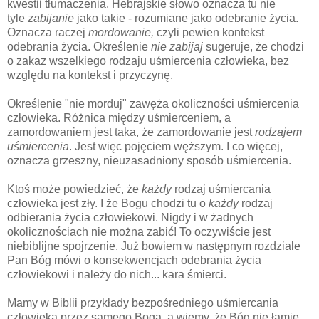
kwestii tłumaczenia. Hebrajskie słowo oznacza tu nie
tyle
zabijanie
jako takie - rozumiane jako odebranie życia.
Oznacza raczej
mordowanie,
czyli pewien kontekst
odebrania życia. Określenie
nie
zabijaj
sugeruje, że chodzi
o zakaz wszelkiego rodzaju uśmiercenia człowieka, bez
względu na kontekst i przyczynę.
Określenie "nie morduj" zawęża okoliczności uśmiercenia
człowieka. Różnica między uśmierceniem, a
zamordowaniem jest taka, że zamordowanie jest
rodzajem
uśmiercenia
. Jest więc pojęciem węższym. I co więcej,
oznacza grzeszny, nieuzasadniony sposób uśmiercenia.
Ktoś może powiedzieć, że
każdy
rodzaj uśmiercania
człowieka jest zły. I że Bogu chodzi tu o
każdy
rodzaj
odbierania życia człowiekowi. Nigdy i w żadnych
okolicznościach nie można zabić! To oczywiście jest
niebiblijne spojrzenie. Już bowiem w następnym rozdziale
Pan Bóg mówi o konsekwencjach odebrania życia
człowiekowi i należy do nich... kara śmierci.
Mamy w Biblii przykłady bezpośredniego uśmiercania
człowieka przez samego Boga, a wiemy, że Bóg nie łamie