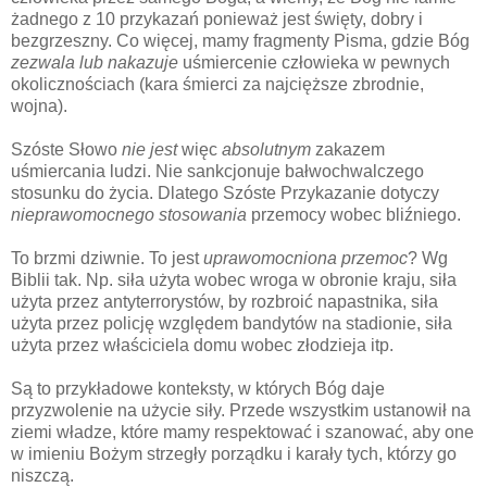
żadnego z 10 przykazań ponieważ jest święty, dobry i
bezgrzeszny. Co więcej, mamy fragmenty Pisma, gdzie Bóg
zezwala lub nakazuje
uśmiercenie człowieka w pewnych
okolicznościach (kara śmierci za najcięższe zbrodnie,
wojna).
Szóste Słowo
nie jest
więc
absolutnym
zakazem
uśmiercania ludzi. Nie sankcjonuje bałwochwalczego
stosunku do życia. Dlatego Szóste Przykazanie dotyczy
nieprawomocnego stosowania
przemocy wobec bliźniego.
To brzmi dziwnie. To jest
uprawomocniona przemoc
? Wg
Biblii tak. Np. siła użyta wobec wroga w obronie kraju, siła
użyta przez antyterrorystów, by rozbroić napastnika, siła
użyta przez policję względem bandytów na stadionie, siła
użyta przez właściciela domu wobec złodzieja itp.
Są to przykładowe konteksty, w których Bóg daje
przyzwolenie na użycie siły. Przede wszystkim ustanowił na
ziemi władze, które mamy respektować i szanować, aby one
w imieniu Bożym strzegły porządku i karały tych, którzy go
niszczą.