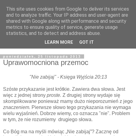
This site uses cookies from Google to deliver its services
Żyjąc wiarą w REALNYM
and to analyze traffic. Your IP address and user-agent are
shared with Google along with performance and security
świecie
metrics to ensure quality of service, generate usage
statistics, and to detect and address abuse.
Blog pastora Pawła Bartosika
LEARN MORE
GOT IT
poniedziałek, 25 listopada 2013
Uprawomocniona przemoc
"Nie zabijaj" - Księga Wyjścia 20:13
Szóste przykazanie jest krótkie. Zawiera dwa słowa. Jest
więc z jednej strony
proste.
Z drugiej strony wydaje się
skomplikowane
ponieważ mamy dużo nieporozumień z jego
znaczeniem.
Pierwsze słowo tego przykazania nie wymaga
wielu wyjaśnień. Dobrze wiemy, co oznacza "nie". Problem
w tym, że nie rozumiemy drugiego słowa.
Co Bóg ma na myśli mówiąc „Nie zabijaj”? Zacznę od