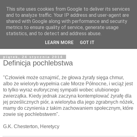
This site uses cookies from Google to deliver its services
Żyjąc wiarą w REALNYM
and to analyze traffic. Your IP address and user-agent are
shared with Google along with performance and security
świecie
metrics to ensure quality of service, generate usage
statistics, and to detect and address abuse.
Blog pastora Pawła Bartosika
LEARN MORE
GOT IT
piątek, 24 stycznia 2014
Definicja pochlebstwa
"Człowiek może oznajmić, że głowa żyrafy sięga chmur,
albo że wieloryb wypełnia całe Morze Północne, i wciąż jest
to tylko wyraz euforycznej sympatii wobec ulubionego
zwierzątka. Kiedy jednak zaczyna kontemplować żyrafę dla
jej prześlicznych piór, a wieloryba dla jego zgrabnych nóżek,
mamy do czynienia z takim zachowaniem społecznym, które
zowie się pochlebstwem".
G.K. Chesterton, Heretycy