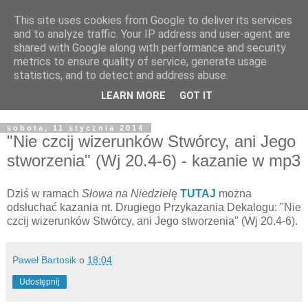
This site uses cookies from Google to deliver its services
Żyjąc wiarą w REALNYM
and to analyze traffic. Your IP address and user-agent are
shared with Google along with performance and security
świecie
metrics to ensure quality of service, generate usage
statistics, and to detect and address abuse.
Blog pastora Pawła Bartosika
LEARN MORE
GOT IT
sobota, 11 stycznia 2014
"Nie czcij wizerunków Stwórcy, ani Jego
stworzenia" (Wj 20.4-6) - kazanie w mp3
Dziś w ramach
Słowa na Niedziel
ę
TUTAJ
można
odsłuchać kazania nt. Drugiego Przykazania Dekalogu: "Nie
czcij wizerunków Stwórcy, ani Jego stworzenia" (Wj 20.4-6).
Paweł Bartosik
o
18:04
Udostępnij