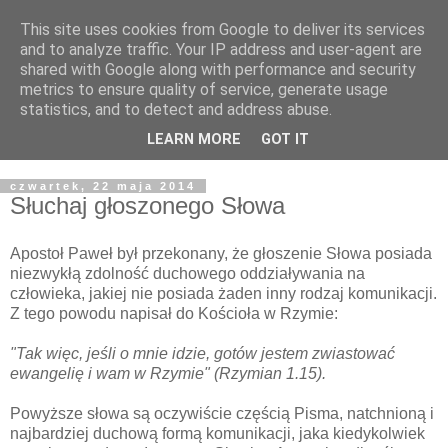
This site uses cookies from Google to deliver its services
Żyjąc wiarą w REALNYM
and to analyze traffic. Your IP address and user-agent are
shared with Google along with performance and security
świecie
metrics to ensure quality of service, generate usage
statistics, and to detect and address abuse.
Blog pastora Pawła Bartosika
LEARN MORE
GOT IT
czwartek, 22 maja 2014
Słuchaj głoszonego Słowa
Apostoł Paweł był przekonany, że głoszenie Słowa posiada
niezwykłą zdolność duchowego oddziaływania na
człowieka, jakiej nie posiada żaden inny rodzaj komunikacji.
Z tego powodu napisał do Kościoła w Rzymie:
"
Tak więc, jeśli o mnie idzie, gotów jestem zwiastować
ewangelię i wam
w Rzymie" (Rzymian 1.15).
Powyższe słowa są oczywiście częścią Pisma, natchnioną i
najbardziej duchową formą komunikacji, jaka kiedykolwiek