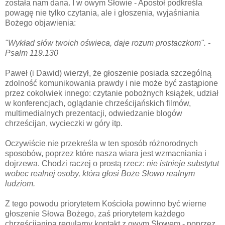
została nam dana. I w owym Słowie - Apostoł podkreśla
powagę nie tylko czytania, ale i głoszenia, wyjaśniania
Bożego objawienia:
"Wykład słów twoich
oświeca, d
aje rozum prostaczkom"
. -
Psalm 119.130
Paweł (i Dawid) wierzył, że głoszenie posiada szczególną
zdolność komunikowania prawdy i nie może być zastąpione
przez cokolwiek innego: czytanie pobożnych książek, udział
w konferencjach, oglądanie chrześcijańskich filmów,
multimedialnych prezentacji, odwiedzanie blogów
chrześcijan,
wycieczki w góry itp.
Oczywiście nie przekreśla w ten sposób różnorodnych
sposobów, poprzez które nasza wiara jest wzmacniania i
dojrzewa. Chodzi raczej o prostą rzecz:
ni
e istnieje substytut
wobec realnej osoby, która głosi Boże Słowo realnym
ludziom.
Z tego powodu priorytetem Kościoła powinno być wierne
głoszenie Słowa Bożego, zaś priorytetem każdego
chrześcijanina regularny kontakt z owym Słowem - poprzez