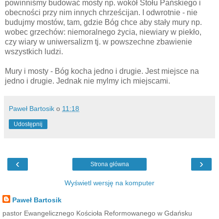
powinniśmy budować mosty np. wokół Stołu Pańskiego i
obecności przy nim innych chrześcijan. I odwrotnie - nie
budujmy mostów, tam, gdzie Bóg chce aby stały mury np.
wobec grzechów: niemoralnego życia, niewiary w piekło,
czy wiary w uniwersalizm tj. w powszechne zbawienie
wszystkich ludzi.
Mury i mosty - Bóg kocha jedno i drugie. Jest miejsce na
jedno i drugie. Jednak nie mylmy ich miejscami.
Paweł Bartosik
o
11:18
Udostępnij
‹
›
Strona główna
Wyświetl wersję na komputer
Paweł Bartosik
pastor Ewangelicznego Kościoła Reformowanego w Gdańsku