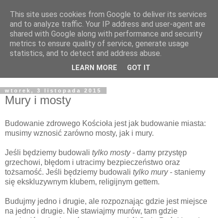
This site uses cookies from Google to deliver its services
Żyjąc wiarą w REALNYM
and to analyze traffic. Your IP address and user-agent are
shared with Google along with performance and security
świecie
metrics to ensure quality of service, generate usage
statistics, and to detect and address abuse.
Blog pastora Pawła Bartosika
LEARN MORE
GOT IT
wtorek, 3 listopada 2015
Mury i mosty
Budowanie zdrowego Kościoła jest jak budowanie miasta:
musimy wznosić zarówno mosty, jak i mury.
Jeśli będziemy budowali
tylko mosty
- damy przystęp
grzechowi, błędom i utracimy bezpieczeństwo oraz
tożsamość. Jeśli będziemy budowali
tylko mury
- staniemy
się ekskluzywnym klubem, religijnym gettem.
Budujmy jedno i drugie, ale rozpoznając gdzie jest miejsce
na jedno i drugie. Nie stawiajmy murów, tam gdzie