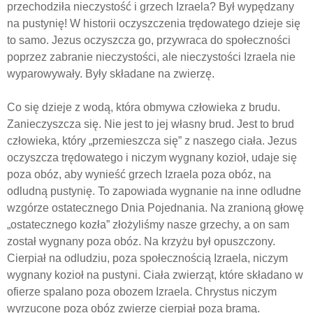
przechodziła nieczystość i grzech Izraela? Był wypędzany
na pustynię! W historii oczyszczenia trędowatego dzieje się
to samo. Jezus oczyszcza go, przywraca do społeczności
poprzez zabranie nieczystości, ale nieczystości Izraela nie
wyparowywały. Były składane na zwierzę.
Co się dzieje z wodą, która obmywa człowieka z brudu.
Zanieczyszcza się. Nie jest to jej własny brud. Jest to brud
człowieka, który „przemieszcza się” z naszego ciała. Jezus
oczyszcza trędowatego i niczym wygnany kozioł, udaje się
poza obóz, aby wynieść grzech Izraela poza obóz, na
odludną pustynię. To zapowiada wygnanie na inne odludne
wzgórze ostatecznego Dnia Pojednania. Na zranioną głowę
„ostatecznego kozła” złożyliśmy nasze grzechy, a on sam
został wygnany poza obóz. Na krzyżu był opuszczony.
Cierpiał na odludziu, poza społecznością Izraela, niczym
wygnany kozioł na pustyni. Ciała zwierząt, które składano w
ofierze spalano poza obozem Izraela. Chrystus niczym
wyrzucone poza obóz zwierzę cierpiał poza bramą.