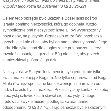
wszystkie ich przewinienia do ziemi pustynnej; a tamten
wypuści tego kozła na pustynię”
(3 Mj 16.20-22)
Celem tego obrzędu było ukazanie Bożej łaski pośród
Izraela pomimo nieczystości, która go dotknęła. Kozioł
symbolicznie brał nieczystość Izraela i był wypuszczany
poza obóz, na pustynię. Oznaczało to, że Bóg przebacza
grzech, ale i nie chce, aby był on nadal obecny pośród Jego
ludu. Nie tylko chodziło o ogłoszenie przebaczenia, lecz
również o usunięcie grzechu. Bóg nie chce, aby grzech
zamieszkiwał pośród Jego dzieci.
Nieczystość w Starym Testamencie była jednak nie tylko
związana z relacją z Bogiem. Nie tylko separowała od Boga.
Miała również społeczne konsekwencje: separowała od
ludzi. I często była zaraźliwa. Przez fizyczny kontakt z osobą
nieczystą człowiek sam stawał się nieczysty. Dlatego
trędowaci zwykle musieli podlegać kwarantannie,
odosobnieniu
(
3 Mj 13.4-5)
.
Trąd oznaczał bycie skazanym