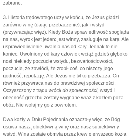
zabrane.
3. Historia trędowatego uczy w końcu, że Jezus gładzi
zarówno winę (dając przebaczenie), jak i wstyd
(przywracając więź). Kiedy Boża sprawiedliwość spogląda
na nas, wyrok jest jeden: jest winny, zasługuje na karę. Ale
usprawiedliwienie uwalnia nas od kary. Jednak to nie
koniec. Uwolniony od kary człowiek wciąż gdzieś głęboko
nosi niekiedy poczucie wstydu, bezwartościowości,
poczucie, że zawiódł, że zrobił coś, co niszczy jego
godność, reputację. Ale Jezus nie tylko przebacza. On
również przywraca nas do prawdziwej społeczności.
Oczyszczony z trądu
wrócił do społeczności,
wstyd i
obecność grzechu zostały wygnane wraz z kozłem poza
obóz. Nie wołajmy go z powrotem.
Dwa kozły w Dniu Pojednania oznaczały więc, że Bóg
usuwa naszą obiektywną winę oraz nasz subiektywny
wstyd. Wina zostaje obmyta przez krew pierwszego kozła.