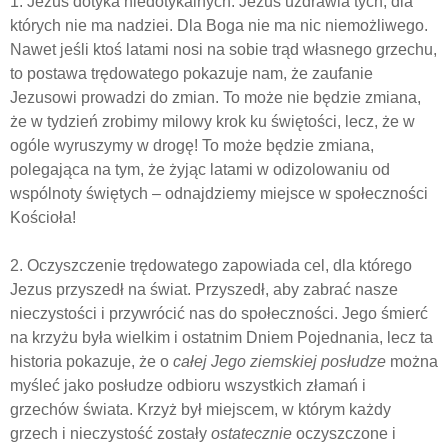
1. Jezus dotyka niedotykalnych. Jezus uzdrawia tych, dla
których nie ma nadziei. Dla Boga nie ma nic niemożliwego.
Nawet jeśli ktoś latami nosi na sobie trąd własnego grzechu,
to postawa trędowatego pokazuje nam, że zaufanie
Jezusowi prowadzi do zmian. To może nie będzie zmiana,
że w tydzień zrobimy milowy krok ku świętości, lecz, że w
ogóle wyruszymy w drogę! To może będzie zmiana,
polegająca na tym, że żyjąc latami w odizolowaniu od
wspólnoty świętych – odnajdziemy miejsce w społeczności
Kościoła!
2. Oczyszczenie trędowatego zapowiada cel, dla którego
Jezus przyszedł na świat. Przyszedł, aby zabrać nasze
nieczystości i przywrócić nas do społeczności. Jego śmierć
na krzyżu była wielkim i ostatnim Dniem Pojednania, lecz ta
historia pokazuje, że o
całej Jego ziemskiej posłudze
można
myśleć jako posłudze odbioru wszystkich złamań i
grzechów świata. Krzyż był miejscem, w którym każdy
grzech i nieczystość zostały
ostatecznie
oczyszczone i