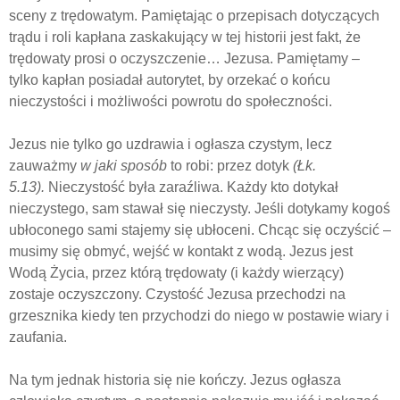
sceny z trędowatym. Pamiętając o przepisach dotyczących
trądu i roli kapłana zaskakujący w tej historii jest fakt, że
trędowaty prosi o oczyszczenie… Jezusa. Pamiętamy –
tylko kapłan posiadał autorytet, by orzekać o końcu
nieczystości i możliwości powrotu do społeczności.
Jezus nie tylko go uzdrawia i ogłasza czystym, lecz
zauważmy
w jaki sposób
to robi: przez dotyk
(Łk.
5.13).
Nieczystość była zaraźliwa. Każdy kto dotykał
nieczystego, sam stawał się nieczysty. Jeśli dotykamy kogoś
ubłoconego sami stajemy się ubłoceni. Chcąc się oczyścić –
musimy się obmyć, wejść w kontakt z wodą. Jezus jest
Wodą Życia, przez którą trędowaty (i każdy wierzący)
zostaje oczyszczony. Czystość Jezusa przechodzi na
grzesznika kiedy ten przychodzi do niego w postawie wiary i
zaufania.
Na tym jednak historia się nie kończy. Jezus ogłasza