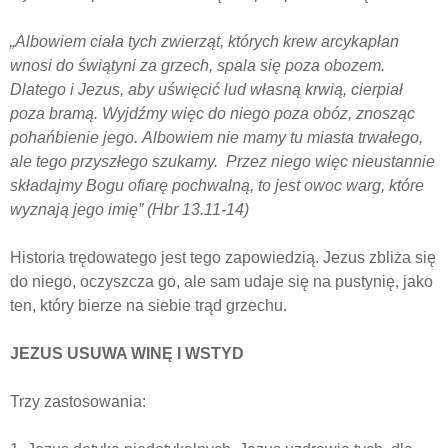
„
Albowiem ciała tych zwierząt, których krew arcykapłan
wnosi do świątyni za grzech, spala się poza obozem.
Dlatego i Jezus, aby uświęcić lud własną krwią, cierpiał
poza bramą. Wyjdźmy więc do niego poza obóz, znosząc
pohańbienie jego. Albowiem nie mamy tu miasta trwałego,
ale tego przyszłego szukamy. Przez niego więc nieustannie
składajmy Bogu ofiarę pochwalną, to jest owoc warg, które
wyznają jego imię” (Hbr 13.11-14)
Historia trędowatego jest tego zapowiedzią. Jezus zbliża się
do niego, oczyszcza go, ale sam udaje się na pustynię, jako
ten, który bierze na siebie trąd grzechu.
JEZUS USUWA WINĘ I WSTYD
Trzy zastosowania: