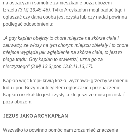
na ostracyzm i samotne zamieszkanie poza obozem
Izraela
(3 Mj 13.45-46).
Tylko Arcykapłan mógł badać trąd i
ogłaszać czy dana osoba jest czysta lub czy nadal powinna
podlegać odosobnieniu:
„A
gdy kapłan obejrzy to chore miejsce na skórze ciała i
zauważy, że włosy na tym chorym miejscu zbielały i to chore
miejsce wygląda jak wgłębienie na skórze ciała, to jest to
plaga trądu. Gdy kapłan to stwierdzi, uzna go za
nieczystego”
(3 Mj 13.3; por. 13.8,11,13,17).
Kapłan więc kropił krwią kozła, wyznawał grzechy w imieniu
ludu i pod Bożym autorytetem ogłaszał ich przebaczenie.
Kapłan orzekał kto jest czysty, a kto jeszcze musi pozostać
poza obozem.
JEZUS JAKO ARCYKAPŁAN
Wszystko to powinno pomóc nam zrozumieć znaczenie