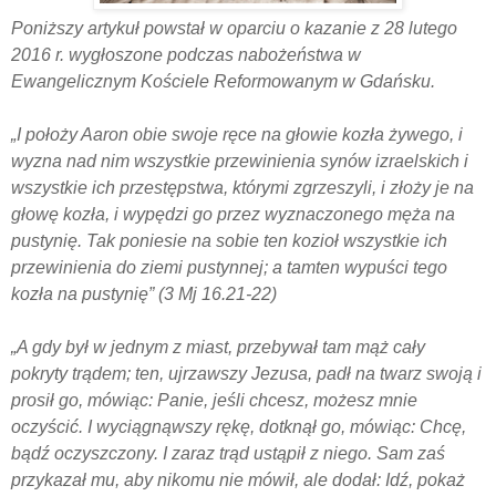
Poniższy artykuł powstał w oparciu o kazanie z 28 lutego
2016 r. wygłoszone podczas nabożeństwa w
Ewangelicznym Kościele Reformowanym w Gdańsku.
„I położy Aaron obie swoje ręce na głowie kozła żywego, i
wyzna nad nim wszystkie przewinienia synów izraelskich i
wszystkie ich przestępstwa, którymi zgrzeszyli, i złoży je na
głowę kozła, i wypędzi go przez wyznaczonego męża na
pustynię. Tak poniesie na sobie ten kozioł wszystkie ich
przewinienia do ziemi pustynnej; a tamten wypuści tego
kozła na pustynię”
(3 Mj 16.21-22)
„
A gdy był w jednym z miast, przebywał tam mąż cały
pokryty trądem; ten, ujrzawszy Jezusa, padł na twarz swoją i
prosił go, mówiąc: Panie, jeśli chcesz, możesz mnie
oczyścić. I wyciągnąwszy rękę, dotknął go, mówiąc: Chcę,
bądź oczyszczony. I zaraz trąd ustąpił z niego. Sam zaś
przykazał mu, aby nikomu nie mówił, ale dodał: Idź, pokaż