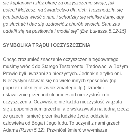
się kapłanowi i złóż ofiarę za oczyszczenie swoje, jak
polecił Mojżesz, na świadectwo dla nich. I rozchodziła się
tym bardziej wieść o nim, i schodziły się wielkie tłumy, aby
go słuchać i dać się uzdrowić z chorób swoich. Sam zaś
oddalił się na pustkowie i modlił się” (Ew.
Łukasza 5.12-15)
SYMBOLIKA TRĄDU I OCZYSZCZENIA
Chcąc zrozumieć znaczenie oczyszczenia trędowatego
musimy wrócić do Starego Testamentu. Trędowaci w Bożym
Prawie byli uważani za nieczystych. Jednak nie tylko oni.
Nieczystym stawało się na wiele innych sposobów (np.
poprzez dotknięcie zwłok zmarłego itp.). Izraelici
ustawicznie przechodzili proces od nieczystości do
oczyszczenia. Oczywiście nie każda nieczystość wiązała
się z popełnieniem grzechu, ale wskazywała na jedną rzecz:
że grzech i śmierć przenika ludzkie życie, oddziela
człowieka od Boga i Jego ludu. To uczynił z nami grzech
Adama
(Rzym 5.12).
Przyniósł śmierć w wymiarze