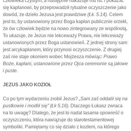
człowieka czystym, a następnie nakazuje mu iść i pokazać
się kapłanowi, by przeprowadził rytualne oczyszczenie jako
dowód, że dzieło Jezusa jest prawdziwe
(Łk. 5.14).
Celem
jest to, by ustanowiony przez Boga kapłan publicznie orzekł,
że ów człowiek będzie na nowo zintegrowany ze wspólnotą.
To ukazuje, że Jezus nie lekceważy Prawa, nie lekceważy
ustanowionych przez Boga ustanowień. Z jednej strony sam
jest arcykapłanem, który przynosi oczyszczenie. Z drugiej
zaś nie staje okoniem wobec Mojżesza mówiąc:
Prawo
Boże, kapłani, ustanowione przez Ojca ceremonie są jałowe
i puste.
JEZUS JAKO KOZIOŁ
Co po tym wydarzeniu zrobił Jezus?
„Sam zaś oddalił się na
pustkowie i modlił się” (Łk 5.16).
Dlaczego Łukasz zwraca
na to uwagę? Dlatego, że jest to nadal ta
sama opowieść
o
oczyszczeniu, która nawiązuje do starotestamentowej
symboliki. Pamiętamy co się działo z kozłem, na którego