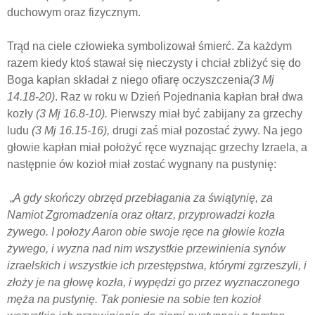
duchowym oraz fizycznym.
Trąd na ciele człowieka symbolizował śmierć. Za każdym
razem kiedy ktoś stawał się nieczysty i chciał zbliżyć się do
Boga kapłan składał z niego ofiarę oczyszczenia
(3 Mj
14.18-20)
. Raz w roku w Dzień Pojednania kapłan brał dwa
kozły
(3 Mj 16.8-10).
Pierwszy miał być zabijany za grzechy
ludu
(3 Mj 16.15-16),
drugi zaś miał pozostać żywy. Na jego
głowie kapłan miał położyć ręce wyznając grzechy Izraela, a
następnie ów kozioł miał zostać wygnany na pustynię:
„
A gdy skończy obrzęd przebłagania za świątynię, za
Namiot Zgromadzenia oraz ołtarz, przyprowadzi kozła
żywego. I położy Aaron obie swoje ręce na głowie kozła
żywego, i wyzna nad nim wszystkie przewinienia synów
izraelskich i wszystkie ich przestępstwa, którymi zgrzeszyli, i
złoży je na głowę kozła, i wypędzi go przez wyznaczonego
męża na pustynię. Tak poniesie na sobie ten kozioł