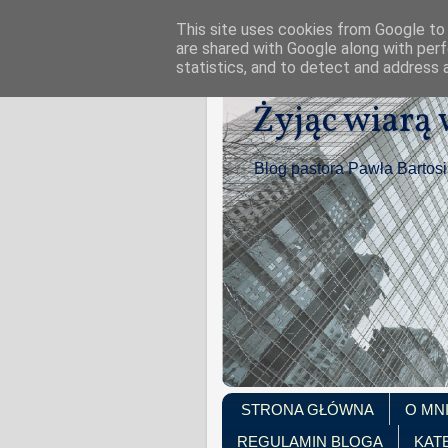
This site uses cookies from Google to d
are shared with Google along with perf
statistics, and to detect and address 
Żyjąc wiarą
Blog pastora Pawła Bartos
STRONA GŁÓWNA
O MN
REGULAMIN BLOGA
KAT