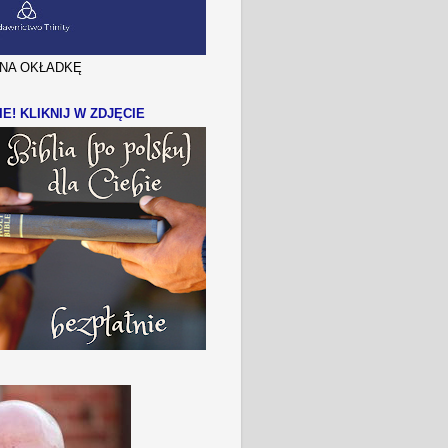
J NA OKŁADKĘ
IE! KLIKNIJ W ZDJĘCIE