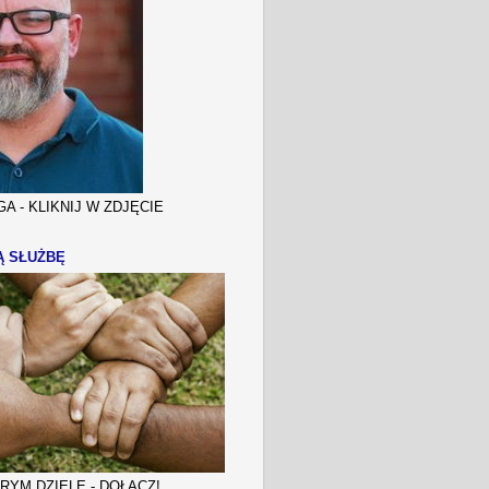
A - KLIKNIJ W ZDJĘCIE
Ą SŁUŻBĘ
YM DZIELE - DOŁĄCZ!