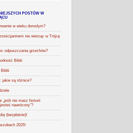
NIEJSZYCH POSTÓW W
IĄCU
onownie w wieku dorosłym?
ześcijaninem nie wierząc w Trójcę
oc odpuszczania grzechów?
odność Biblii
Biblii
t: jakie są różnice?
dziele
 „jeśli nie masz historii
 jesteś nawrócony”?
lię (bezpłatnie)!
szubach 2025!