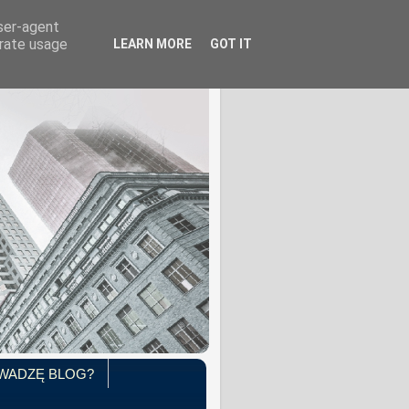
user-agent
erate usage
LEARN MORE
GOT IT
WADZĘ BLOG?