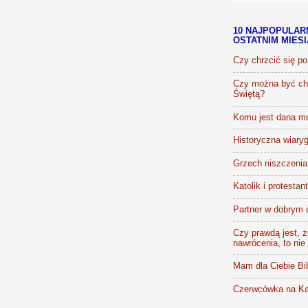
10 NAJPOPULAR
OSTATNIM MIES
Czy chrzcić się p
Czy można być chr
Świętą?
Komu jest dana m
Historyczna wiaryg
Grzech niszczenia 
Katolik i protestan
Partner w dobrym 
Czy prawdą jest, że
nawrócenia, to nie
Mam dla Ciebie Bib
Czerwcówka na Ka