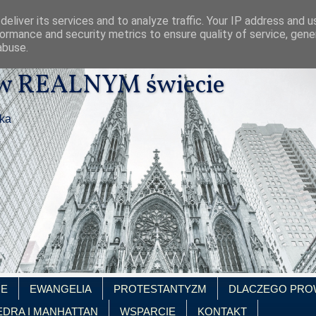
eliver its services and to analyze traffic. Your IP address and 
ormance and security metrics to ensure quality of service, gen
abuse.
 w REALNYM świecie
ika
IE
EWANGELIA
PROTESTANTYZM
DLACZEGO PRO
EDRA I MANHATTAN
WSPARCIE
KONTAKT