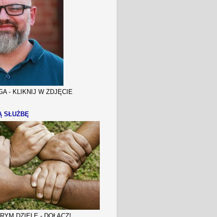
A - KLIKNIJ W ZDJĘCIE
Ą SŁUŻBĘ
YM DZIELE - DOŁĄCZ!