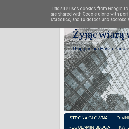
This site uses cookies from Google to d
are shared with Google along with perf
statistics, and to detect and address 
Żyjąc wiarą
Blog pastora Pawła Bartos
STRONA GŁÓWNA
O MN
REGULAMIN BLOGA
KAT