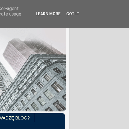
user-agent
erate usage
LEARN MORE
GOT IT
WADZĘ BLOG?