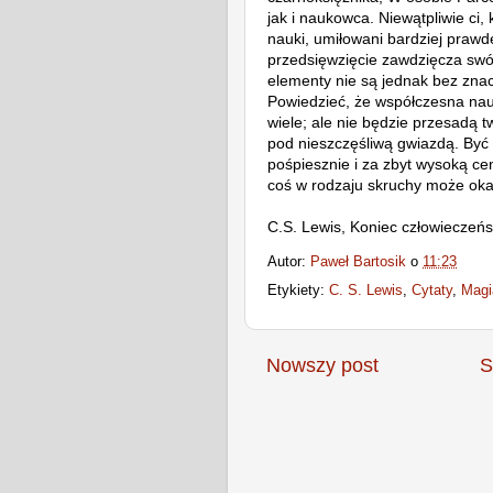
jak i naukowca. Niewątpliwie ci,
nauki, umiłowani bardziej praw
przedsięwzięcie zawdzięcza swó
elementy nie są jednak bez znacz
Powiedzieć, że współczesna nau
wiele; ale nie będzie przesadą tw
pod nieszczęśliwą gwiazdą. Być
pośpiesznie i za zbyt wysoką ce
coś w rodzaju skruchy może oka
C.S. Lewis, Koniec człowieczeń
Autor:
Paweł Bartosik
o
11:23
Etykiety:
C. S. Lewis
,
Cytaty
,
Magi
Nowszy post
S