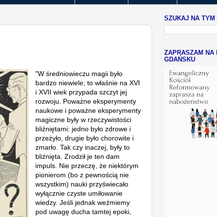
SZUKAJ NA TYM
ZAPRASZAM NA 
GDAŃSKU
"W średniowieczu magii było
bardzo niewiele; to właśnie na XVI
i XVII wiek przypada szczyt jej
rozwoju. Poważne eksperymenty
naukowe i poważne eksperymenty
magiczne były w rzeczywistości
bliźniętami: jedno było zdrowe i
przeżyło, drugie było chorowite i
zmarło. Tak czy inaczej, były to
bliźnięta. Zrodził je ten dam
impuls. Nie przeczę, że niektórym
pionierom (bo z pewnością nie
wszystkim) nauki przyświecało
wyłącznie czyste umiłowanie
wiedzy. Jeśli jednak weźmiemy
pod uwagę ducha tamtej epoki,