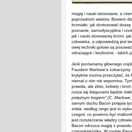
magię i nauki stosowane, a równ
poprzednich wieków. Bowiem dl
brzmiało: jak dostosować duszę 
poznanie, samodyscyplina i cno
jak i nauki stosowanej brzmi: 
człowieka, a odpowiedzią jest t
owej techniki gotowi są posuwa
odrażające i bezbożne - takich 
Jeśli porównamy głównego oręd
Faustem Marlowe'a zobaczymy u
krytyków można przeczytać, że 
niemal o nim nie wspomina. Tym
prawda, ale złoto, kobiety i broń.
rusza się biegunami będzie stał
potężnym bogiem"
(C. Marlowe,
samym duchu Bacon potępia tych
sobie: według niego jest to wyk
czegoś, co powinno być małżon
jest rozszerzanie władzy człowie
Bacon odrzuca magię z powodu je
czarnoksiężnika, W osobie Parc