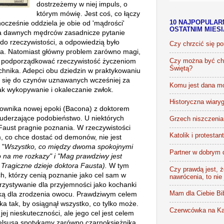
dostrzeżemy w niej impuls, o
którym mówię. Jest coś, co łączy
ocześnie oddziela je obie od 'mądrości'
10 NAJPOPULAR
OSTATNIM MIES
a dawnych mędrców zasadnicze pytanie
do rzeczywistości, a odpowiedzią było
Czy chrzcić się p
ta. Natomiast główny problem zarówno magi,
jak podporządkować rzeczywistość życzeniom
Czy można być chr
Świętą?
echnika. Adepci obu dziedzin w praktykowaniu
ć się do czynów uznawanych wcześniej za
Komu jest dana m
jak wykopywanie i okaleczanie zwłok.
Historyczna wiaryg
ownika nowej epoki (Bacona) z doktorem
derzające podobieństwo. U niektórych
Grzech niszczenia 
Faust pragnie poznania. W rzeczywistości
Katolik i protestan
, co chce dostać od demonów, nie jest
 "
Wszystko, co między dwoma spokojnymi
Partner w dobrym 
o na me rozkazy" i "Mag prawdziwy jest
 Tragiczne dzieje doktora Fausta).
W tym
Czy prawdą jest, że
, którzy cenią poznanie jako cel sam w
nawrócenia, to nie
orzystywanie dla przyjemności jako kochanki
ką dla zrodzenia owocu. Prawdziwym celem
Mam dla Ciebie Bib
ka tak, by osiągnął wszystko, co tylko może.
Czerwcówka na Ka
j nieskuteczności, ale jego cel jest celem
elsusa spotykamy zarówno czarnoksiężnika,