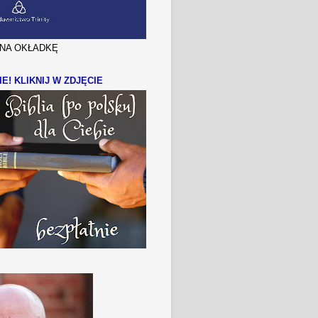
J NA OKŁADKĘ
IE! KLIKNIJ W ZDJĘCIE