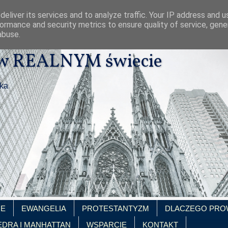
eliver its services and to analyze traffic. Your IP address and 
ormance and security metrics to ensure quality of service, gen
abuse.
 w REALNYM świecie
ika
IE
EWANGELIA
PROTESTANTYZM
DLACZEGO PRO
EDRA I MANHATTAN
WSPARCIE
KONTAKT