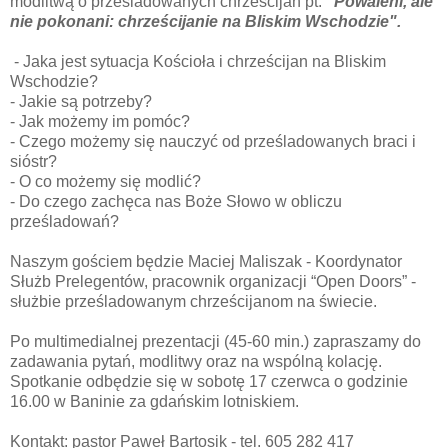
modlitwą o prześladowanych chrześcijan pt.
"Powaleni, ale
nie pokonani: chrześcijanie na Bliskim Wschodzie".
- Jaka jest sytuacja Kościoła i chrześcijan na Bliskim
Wschodzie?
- Jakie są potrzeby?
- Jak możemy im pomóc?
- Czego możemy się nauczyć od prześladowanych braci i
sióstr?
- O co możemy się modlić?
- Do czego zachęca nas Boże Słowo w obliczu
prześladowań?
Naszym gościem będzie Maciej Maliszak - Koordynator
Służb Prelegentów, pracownik organizacji “Open Doors” -
służbie prześladowanym chrześcijanom na świecie.
Po multimedialnej prezentacji (45-60 min.) zapraszamy do
zadawania pytań, modlitwy oraz na wspólną kolację.
Spotkanie odbędzie się w sobotę 17 czerwca o godzinie
16.00 w Baninie za gdańskim lotniskiem.
Kontakt: pastor Paweł Bartosik - tel. 605 282 417