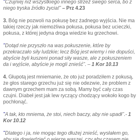
"
Czujniej
niż wszystkiego innego strzeż swego serca, bo z
niego tryska źródło życia!"
– Prz 4.23
3.
Bóg nie pozwoli na pokusę bez żadnego wyjścia. Nie ma
takiej rzeczy jak niemożliwa pokusa, pokusa bez ucieczki,
pokusa, z której jedyna droga wiedzie ku grzechowi.
"
Dotąd nie przyszło na was pokuszenie, które by
przekraczało siły ludzkie; lecz Bóg jest wierny i nie dopuści,
abyście byli kuszeni ponad siły wasze, ale z pokuszeniem
da i wyjście, abyście je mogli znieść". –
1 Kor 10.13
4.
Głupotą jest mniemanie, że oto już poradziłem z pokusą,
że głos starego grzechu już się nie odezwie, że problem z
dawnym grzechem mam za sobą. Mamy być cały czas
czujni. Diabeł jest jak lew ryczący chodzący wokoło kogo by
pochłonąć.
"
A tak, kto mniema, że stoi, niech baczy, aby nie upadł".-
1
Kor 10.12
"
Dlatego i ja, nie mogąc tego dłużej znieść, wysłałem go,
aby się dowiedzieć o wierze waszej, czy aby czasem nie