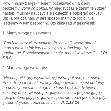
Powinniśmy z utęsknieniem oczekiwać dnia kiedy
będziemy
wolni od pokus.
W międzyczasie zanim ten dzień
nastąpi musimy nauczyć się skutecznie odpierać pokusy.
Biblia poucza nas, w jaki sposób mamy to robić. Nie
jesteśmy w tym bezbronni. Oto kilka rad w tej kwestii:
1.
Mamy wroga na zewnątrz:
"
Bądźcie trzeźwi, czuwajcie! Przeciwnik wasz, diabeł,
chodzi wokoło
jak lew
ryczący, szukając kogo by
pochłonąć.
Przeciwstawcie mu się, mocni w wierze." –
1 Pt
5.8-9
2
.
Mamy wroga wewnątrz:
"
Niechaj nikt, gdy wystawiony jest na pokusę, nie mówi:
Przez Boga jestem kuszony; Bóg bowiem nie jest podatny
na pokusy ani sam nikogo nie kusi.
Lecz każdy bywa
kuszony przez
własne pożądliwości, które go pociągają i
nęcą;
potem, gdy pożądliwość pocznie, rodzi grzech, a gdy
grzech dojrzeje, rodzi śmierć".
–
Jk 1.13-14