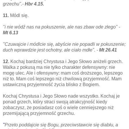
grzechu".-
Hbr 4.15.
11.
Módl się.
"
i
nie wódź
nas na pokuszenie, ale nas zbaw ode złego" -
Mt 6.13
"Czuwajcie i
módl
cie się, abyście nie popadli w pokuszenie;
duch wprawdzie jest ochotny, ale ciało mdłe". -
Mt 26.41
12.
Kochaj bardziej Chrystusa i Jego Słowo aniżeli grzech.
Walka z pokusą ma nie tylko charakter defensywny: nie
mogę ulec. Ale i ofensywny: mam coś droższego, lepszego
niż to. Mam coś lepszego niż chwilową przyjemność. Mam
ustawiczną przyjemność życia blisko z Bogiem.
Kochaj Chrystusa i Jego Słowo nade wszystko. Kochaj je
ponad grzech, który straci swoją atrakcyjność kiedy
zobaczysz, że posiadasz coś o wiele cenniejszego niż
przemijającą przyjemność grzechu.
"
Przeto poddajcie się Bogu, przeciwstawcie się diabłu, a