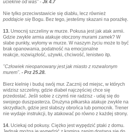
ucieknie od was"
-
Jk 4.7
Nie tylko przeciwstawicie się diabłu, lecz również
poddajcie
się
Bogu. Bez tego, jesteśmy skazani na porażkę.
13.
Umocnij szczeliny w murze.
Pokusa jest jak atak armii.
Gdzie zwykle armia atakuje otoczony murami zamek? W
słabe punkty, wyłomy w murze. W naszym życiu może to być
brak opanowania, podatność na emocjonalne
reakcje,
rozwiązłość, używki,
chciwość, lenistwo itp.
"Człowiek nieopanowany jest jak miasto z rozwalonym
murem".
- Prz 25.28.
Bierz kielnię i buduj swój mur. Zacznij od miejsc, w których
widzisz szczeliny, gdzie diabeł najczęściej chce się
przedostać. Jeśli sobie z czymś nie radzisz - udaj się do
swojego duszpasterza.
Drużyna piłkarska atakuje zwykle na
skrzydłach, gdzie jest słabszy obrońca lub pomocnik. Trener
nie wydaje instrukcji, by atakować po równo z każdej strony.
14.
Uciekaj od pokusy. Ciężko jest wypędzić ptaki z domu.
Jednak można je wypędzić z komina
zanim
dostaną się do