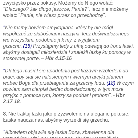
zwycięsko przez pokusy. Możemy do Niego wołać:
"Dlaczego? Jak długo jeszcze, Panie?"
, lecz nie możemy
wołać: "
Panie, nie wiesz przez co przechodzę".
"
Nie mamy bowiem arcykapłana, który by nie mógł
współczuć ze słabościami naszymi, lecz doświadczonego
we wszystkim, podobnie jak my, z wyjątkiem
grzechu.
(16)
Przystąpmy tedy z ufną odwagą do tronu łaski,
abyśmy dostąpili miłosierdzia i znaleźli łaskę ku pomocy w
stosownej porze.
–
Hbr 4.15-16
"
Dlatego musial sie upodobnic pod kazdym wzgledem do
braci, aby stal sie milosiernym i wiernym arcykaplanem
wobec Boga dla przeblagania za grzechy ludu.
(18)
W czym
bowiem sam cierpial bedac doswiadczany, w tym moze
przyjsc z pomoca tym, ktorzy sa poddani probom".
-
Hbr
2.17-18.
8.
Nie traktuj łaski jako przyzwolenie na uleganie pokusie.
Łaska naucza nas, abyśmy wyrzekli się grzechu.
"
Albowiem objawiła się łaska Boża, zbawienna dla