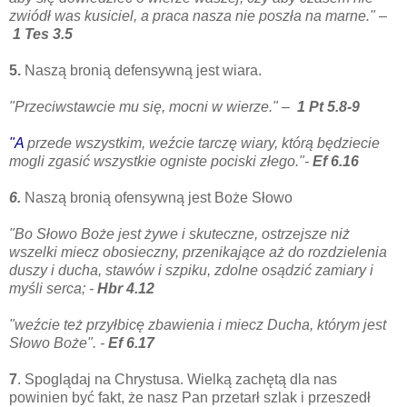
zwiódł was
kusiciel, a praca nasza nie poszła na marne." –
1 Tes 3.5
5.
Naszą bronią defensywną jest wiara.
"Przeciwstawcie mu się, mocni w wierze." –
1 Pt 5.8-9
"A
przede wszystkim, weźcie
tarczę
wiary, którą będziecie
mogli zgasić wszystkie ogniste pociski złego."-
Ef 6.16
6.
Naszą bronią ofensywną jest Boże Słowo
"Bo Słowo Boże jest żywe i skuteczne, ostrzejsze niż
wszelki miecz
obosie
czny, przenikające aż do rozdzielenia
duszy i ducha, stawów i szpiku, zdolne osądzić zamiary i
myśli serca; -
Hbr 4.12
"weźcie też przyłbicę zbawienia i miecz Ducha, którym jest
Słowo Boże". -
Ef 6.17
7
. Spoglądaj na Chrystusa.
Wielką zachętą dla nas
powinien być fakt, że nasz Pan przetarł szlak i przeszedł