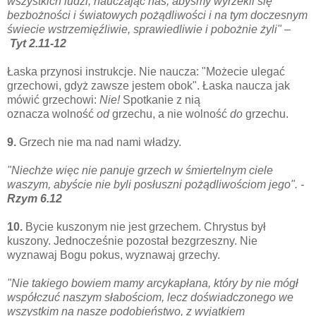
wszystkich ludzi,
nauczając nas, abyśmy wyrzekli się
bezbożności i światowych pożądliwości i na tym doczesnym
świecie wstrzemięźliwie, sprawiedliwie i pobożnie żyli" –
Tyt 2
.11-12
Łaska przynosi instrukcje. Nie naucza: "Możecie ulegać
grzechowi, gdyż zawsze jestem obok". Łaska naucza jak
mówić grzechowi:
Nie!
Spotkanie z nią
oznacza wolność
od
grzechu, a nie wolność
do
grzechu.
9.
Grzech nie ma nad nami władzy.
"Niechże więc nie panuje grzech w śmiertelnym ciele
waszym, abyście nie byli posłuszni pożądliwościom jego". -
Rzym 6.12
10.
Bycie kuszonym nie jest grzechem. Chrystus był
kuszony. Jednocześnie pozostał bezgrzeszny.
Nie
wyznawaj Bogu pokus, wyznawaj grzechy.
"Nie takiego bowiem mamy arcykapłana, który by nie mógł
współczuć naszym słabościom, lecz doświadczonego we
wszystkim na nasze podobieństwo, z wyjątkiem