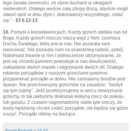
tego świata ciemności, ze złymi duchami w okręgach
niebieskich.
Dlatego weźcie całą zbroję Bożą, abyście mogli
stawić opór w dniu złym i, dokonawszy wszystkiego, ostać
się." -
Ef 6.12-13
16.
Pomyśl o konsekwencjach. Każdy grzech oddala nas od
Boga. Każdy grzech niszczy naszą więź z Nim, zasmuca
Ducha Świętego, który jest w nas. Nie pozwala nam
owocować. Nie pozwala nam na prawdziwą radość, pokój.
Natomiast trwanie w nim i jednoczesne utrzymywanie, że
jest się chrześcijaninem powoduje w nas dwulicowość,
zakładanie dwóch masek i odgrywanie dwóch ról. Dlatego
robienie porządków z naszymi grzechami powinno
przypominać porządki w domu. Nie zamiatamy brudów pod
dywan. Nie przechowujmy grzechów na zasadzie: "kiedyś
się tym zajmę". Jeśli przetrzymujemy w sercu niewyznane
grzechy, to tak jakbyśmy dokładali kolejną rzecz do pokoju
lub garażu. Z czasem nagromadzimy sobie tyle rzeczy, że
kiedy będziemy chcieli zrobić porządek, nie będzie się gdzie
ruszyć. Porządki róbmy na bieżąco.
Paweł Bartosik
o
15:33