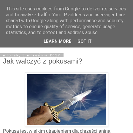
This site uses cookies from Google to deliver its services
Żyjąc wiarą w REALNYM
and to analyze traffic. Your IP address and user-agent are
shared with Google along with performance and security
świecie
metrics to ensure quality of service, generate usage
statistics, and to detect and address abuse.
Blog pastora Pawła Bartosika
LEARN MORE
GOT IT
wtorek, 5 września 2017
Jak walczyć z pokusami?
Pokusa jest wielkim utrapieniem dla chrześcijanina.