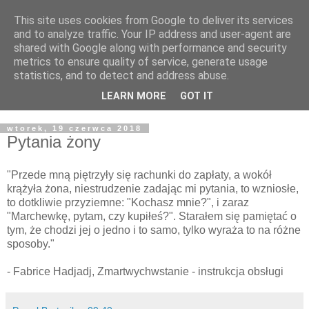
This site uses cookies from Google to deliver its services
Żyjąc wiarą w REALNYM
and to analyze traffic. Your IP address and user-agent are
shared with Google along with performance and security
świecie
metrics to ensure quality of service, generate usage
statistics, and to detect and address abuse.
Blog pastora Pawła Bartosika
LEARN MORE
GOT IT
wtorek, 19 czerwca 2018
Pytania żony
"Przede mną piętrzyły się rachunki do zapłaty, a wokół
krążyła żona, niestrudzenie zadając mi pytania, to wzniosłe,
to dotkliwie przyziemne: "Kochasz mnie?", i zaraz
"Marchewkę, pytam, czy kupiłeś?". Starałem się pamiętać o
tym, że chodzi jej o jedno i to samo, tylko wyraża to na różne
sposoby."
- Fabrice Hadjadj, Zmartwychwstanie - instrukcja obsługi