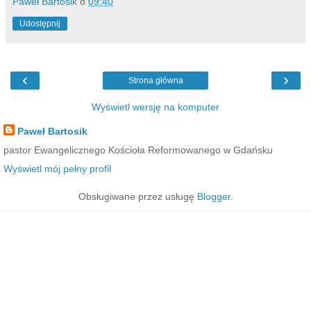
Paweł Bartosik
o
09:40
Udostępnij
‹
›
Strona główna
Wyświetl wersję na komputer
Paweł Bartosik
pastor Ewangelicznego Kościoła Reformowanego w Gdańsku
Wyświetl mój pełny profil
Obsługiwane przez usługę
Blogger
.