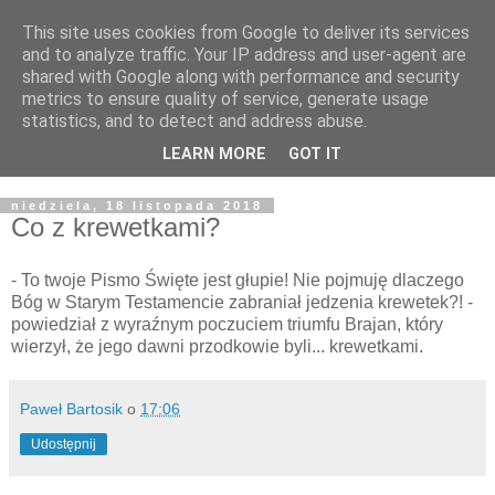
This site uses cookies from Google to deliver its services
Żyjąc wiarą w REALNYM
and to analyze traffic. Your IP address and user-agent are
shared with Google along with performance and security
świecie
metrics to ensure quality of service, generate usage
statistics, and to detect and address abuse.
Blog pastora Pawła Bartosika
LEARN MORE
GOT IT
niedziela, 18 listopada 2018
Co z krewetkami?
- To twoje Pismo Święte jest głupie! Nie pojmuję dlaczego
Bóg w Starym Testamencie zabraniał jedzenia krewetek?! -
powiedział z wyraźnym poczuciem triumfu Brajan, który
wierzył, że jego dawni przodkowie byli... krewetkami.
Paweł Bartosik
o
17:06
Udostępnij