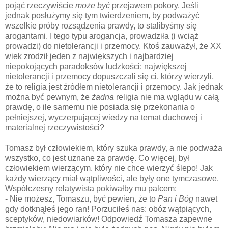
pojąć rzeczywiście
może być
przejawem pokory. Jeśli
jednak posłużymy się tym twierdzeniem, by podważyć
wszelkie próby rozsądzenia prawdy, to stalibyśmy się
arogantami. I tego typu arogancja, prowadziła (i wciąż
prowadzi) do nietolerancji i przemocy. Ktoś zauważył, że XX
wiek zrodził jeden z największych i najbardziej
niepokojących paradoksów ludzkości: największej
nietolerancji i przemocy dopuszczali się ci, którzy wierzyli,
że to religia jest źródłem nietolerancji i przemocy. Jak jednak
można być pewnym, że
żadna
religia nie ma wglądu w całą
prawdę, o ile samemu nie posiada się przekonania o
pełniejszej, wyczerpującej wiedzy na temat duchowej i
materialnej rzeczywistości?
Tomasz był człowiekiem, który szuka prawdy, a nie podważa
wszystko, co jest uznane za prawdę. Co więcej, był
człowiekiem wierzącym, który nie chce wierzyć ślepo! Jak
każdy wierzący miał wątpliwości, ale były one tymczasowe.
Współczesny relatywista pokiwałby mu palcem:
- Nie możesz, Tomaszu, być pewien, że to
Pan i Bóg
nawet
gdy dotknąłeś jego ran! Porzuciłeś nas: obóz wątpiących,
sceptyków, niedowiarków!
Odpowiedź Tomasza zapewne