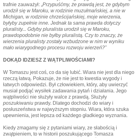
trafnie zauważył: „
Przypuśćmy, że prawdą jest, że gdybym
urodził się w Maroku, w rodzinie muzułmańskiej, a nie w
Michigan, w rodzinie chrześcijańskiej, moje wierzenia,
byłyby zupełnie inne. Jednak ta sama prawda dotyczy
pluralisty... Gdyby pluralista urodził się w Maroku,
prawdopodobnie nie byłby pluralistą. Czy to znaczy, że
wierzenia pluralisty zostały wzbudzone w nim w wyniku
mało wiarygodnego procesu rozwoju wierzeń?"
DOKĄD IDZIESZ Z WĄTPLIWOŚCIAMI?
W Tomaszu jest coś, co da się lubić. Wiara nie jest dla niego
rzeczą łatwą. Pokazuje, że nie jest to kwestia wygody i
łatwych odpowiedzi. Był człowiekiem, który, aby uwierzyć
musiał podjąć wysiłek zadawania pytań i działania. Jego
wątpliwości nie służyły walce z prawdą. Służyły
poszukiwaniu
prawdy. Dlatego dochodzi do wiary i
posłuszeństwa w najwyższym stopniu. Wiara, która szuka
upewnienia, jest lepsza od każdego gładkiego wyznania.
Kiedy zmagamy się z
pytaniami wiary, ze słabością i
zwątpieniem, to w historii poszukującego Tomasza