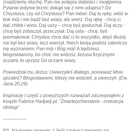
znajdziemy otuchę. Pan nie potępia słabości i zwątpienia.
Pytanie jedynie brzmi: dokąd się z nimi udajesz?
Do
Chrystusa, czy
od
Chrystusa?
Pan mówi:
Daj tu rękę, włóż w
bok mój i nie bądź bez wiary, ale wierz.
Daj rękę - chcę ci
dać chleb i wino. Daj uszy – chcę byś posłuchał. Daj oczy -
chcę byś zobaczył, przeczytał. Daj usta - chcę, byś
posmakował.
Chrystus chce dać ci to wszystko, abyś dłużej
nie był bez wiary, lecz wierzył. Niech twoja podróż zakończy
się wyznaniem:
Pan mój i Bóg mój!
A będziesz
błogosławiony, bo choć nie widzisz Jezusa fizycznymi
oczami, to ujrzysz Go oczami wiary.
Powiedział mu Jezus: Uwierzyłeś dlatego, ponieważ Mnie
ujrzałeś? Błogosławieni, którzy nie widzieli, a uwierzyli. (Ew.
Jana 20.29)
Inspirację i część z powyższych rozważań zaczerpnąłem z
książki Fabrice Hadjadj pt. "Zmartwychwstanie - instrukcja
obsługi"
----------------
PS. Na koniec prywata :) Jeśli szukasz prezentu na