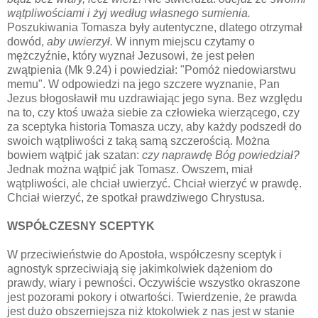
wątpliwościami i żyj według własnego sumienia.
Poszukiwania Tomasza były autentyczne, dlatego otrzymał
dowód,
aby uwierzył.
W innym miejscu czytamy o
mężczyźnie, który wyznał Jezusowi, że jest pełen
zwątpienia (Mk 9.24) i powiedział: "Pomóż niedowiarstwu
memu". W odpowiedzi na jego szczere wyznanie, Pan
Jezus błogosławił mu uzdrawiając jego syna. Bez względu
na to, czy ktoś uważa siebie za człowieka wierzącego, czy
za sceptyka historia Tomasza uczy, aby każdy podszedł do
swoich wątpliwości z taką samą szczerością.
Można
bowiem wątpić jak szatan:
czy naprawdę Bóg powiedział?
Jednak
można wątpić jak Tomasz. Owszem,
miał
wątpliwości, ale chciał uwierzyć. Chciał wierzyć w prawdę.
Chciał wierzyć, że spotkał prawdziwego Chrystusa.
WSPÓŁCZESNY SCEPTYK
W przeciwieństwie do Apostoła, współczesny sceptyk i
agnostyk sprzeciwiają się jakimkolwiek dążeniom do
prawdy, wiary i pewności. Oczywiście wszystko okraszone
jest pozorami pokory i otwartości.
Twierdzenie, że prawda
jest dużo obszerniejsza niż ktokolwiek z nas jest w stanie