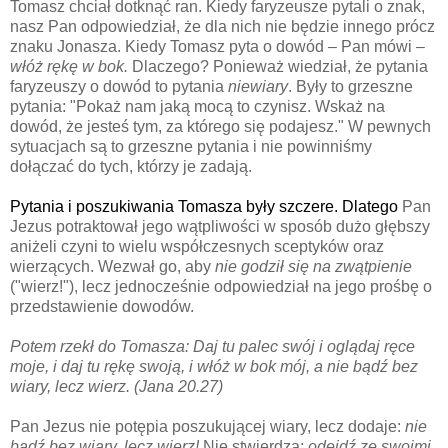
Tomasz chciał dotknąć ran. Kiedy faryzeusze pytali o znak,
nasz Pan odpowiedział, że dla nich nie będzie innego prócz
znaku Jonasza. Kiedy Tomasz pyta o dowó
d – Pan mówi –
włóż rękę w bok.
Dlaczego? Ponieważ wiedział, że pytania
faryzeuszy o dowód to pytania
niewiary
. Były to grzeszne
pytania: "
Pokaż nam jaką mocą to czynisz. Wskaż na
dowód, że jesteś tym, za którego się podajesz."
W pewnych
sytuacjach są to grzeszne pytania i nie powinniśmy
dołączać do tych, którzy je zadają.
Pytania i poszukiwania Tomasza były szczere. Dlatego
Pan
Jezus potraktował jego wątpliwości w sposób dużo głębszy
aniżeli czyni to wielu współczesnych sceptyków oraz
wierzących. Wezwał go, aby
nie godził się na zwątpienie
("wierz!"), lecz jednocześnie odpowiedział na jego prośbę o
przedstawienie dowodów.
Potem rzekł do Tomasza: Daj tu palec swój i oglądaj ręce
moje, i daj tu rękę swoją, i włóż w bok mój, a nie bądź bez
wiary, lecz wierz. (Jana 20.27)
Pan Jezus nie potępia poszukującej wiary, lecz dodaje:
nie
bądź bez wiary, lecz wierz!
Nie stwierdza:
odejdź ze swoimi