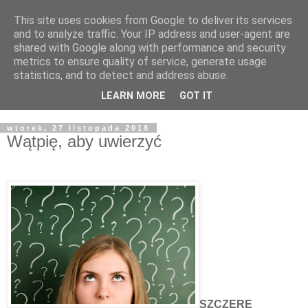
This site uses cookies from Google to deliver its services
Żyjąc wiarą w REALNYM
and to analyze traffic. Your IP address and user-agent are
shared with Google along with performance and security
świecie
metrics to ensure quality of service, generate usage
statistics, and to detect and address abuse.
Blog pastora Pawła Bartosika
LEARN MORE
GOT IT
wtorek, 27 listopada 2018
Wątpię, aby uwierzyć
SZCZERE