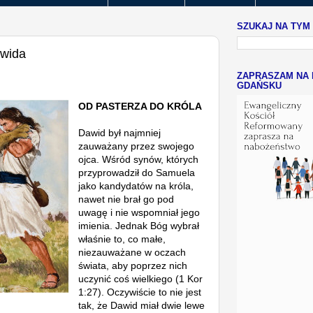
SZUKAJ NA TYM
awida
ZAPRASZAM NA 
GDAŃSKU
OD PASTERZA DO KRÓLA
Dawid był najmniej
zauważany przez swojego
ojca. Wśród synów, których
przyprowadził do Samuela
jako kandydatów na króla,
nawet nie brał go pod
uwagę i nie wspomniał jego
imienia. Jednak
Bóg wybrał
właśnie to, co małe,
niezauważane w oczach
świata, aby poprzez nich
uczynić coś wielkiego (1 Kor
1:27).
Oczywiście to nie jest
tak, że Dawid miał dwie lewe