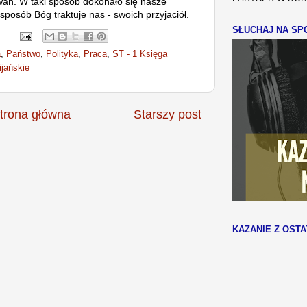
wań. W taki sposób dokonało się nasze
sposób Bóg traktuje nas - swoich przyjaciół.
SŁUCHAJ NA SPO
a
,
Państwo
,
Polityka
,
Praca
,
ST - 1 Księga
ijańskie
trona główna
Starszy post
KAZANIE Z OSTA