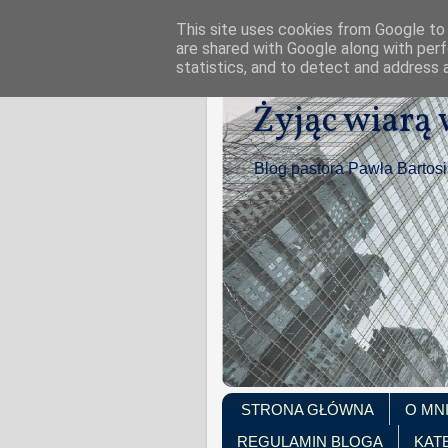
This site uses cookies from Google to d
are shared with Google along with perf
statistics, and to detect and address 
Żyjąc wiarą
Blog pastora Pawła Bartos
STRONA GŁÓWNA
O MN
REGULAMIN BLOGA
KAT