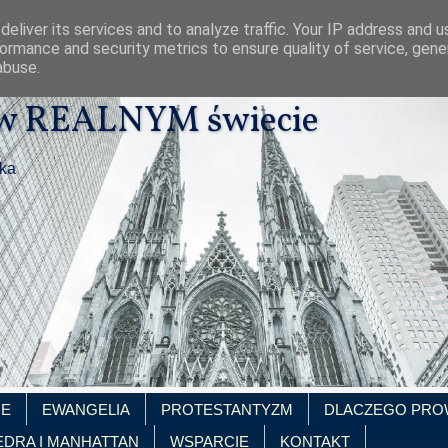
eliver its services and to analyze traffic. Your IP address and 
ormance and security metrics to ensure quality of service, gen
abuse.
 w REALNYM świecie
ika
IE
EWANGELIA
PROTESTANTYZM
DLACZEGO PRO
EDRA I MANHATTAN
WSPARCIE
KONTAKT