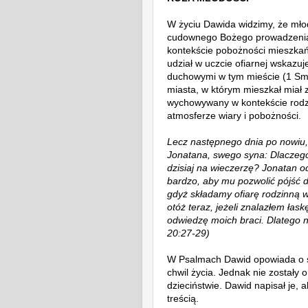
W życiu Dawida widzimy, że mło
cudownego Bożego prowadzenia
kontekście pobożności mieszka
udział w uczcie ofiarnej wskazu
duchowymi w tym mieście (
1 Sm
miasta, w którym mieszkał miał 
wychowywany w kontekście rodz
atmosferze wiary i pobożności.
Lecz następnego dnia po nowiu, 
Jonatana, swego syna: Dlaczego 
dzisiaj na wieczerzę? Jonatan o
bardzo, aby mu pozwolić pójść d
gdyż składamy ofiarę rodzinną w 
otóż teraz, jeżeli znalazłem łas
odwiedzę moich braci. Dlatego n
20:27-29)
W Psalmach Dawid opowiada o s
chwil życia. Jednak nie zostały
dzieciństwie. Dawid napisał je, 
treścią.