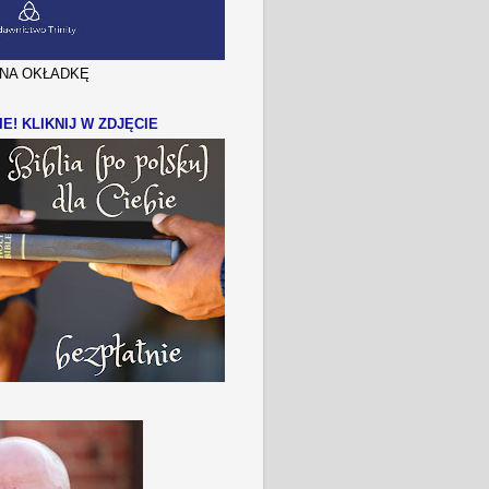
J NA OKŁADKĘ
IE! KLIKNIJ W ZDJĘCIE