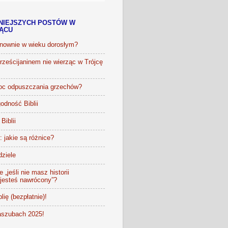
NIEJSZYCH POSTÓW W
IĄCU
onownie w wieku dorosłym?
ześcijaninem nie wierząc w Trójcę
oc odpuszczania grzechów?
odność Biblii
Biblii
t: jakie są różnice?
dziele
 „jeśli nie masz historii
 jesteś nawrócony”?
lię (bezpłatnie)!
szubach 2025!