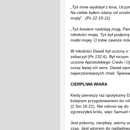
„
Tyś mnie wydobył z łona, Uczyn
Na ciebie byłem zdany od urodz
mojej”. (Ps 22:10-11)
„Tyś bowiem nadzieją moją, Pan
młodości mojej. Tyś był podpor
matki mojej: O tobie zawsze mów
W młodości Dawid był uczony o 
zobaczył (
Ps 132:6).
Był niczym 
uczone
Apostolskiego Credo i O
coraz lepiej ich sens. Dawid o
po
najwcześniejszych chwil. Śpiew
CIERPLIWA WIARA
Kiedy pierwszy raz spotykamy Da
kolejnym przygotowaniem do roli
(1 Sm 16:21).
Nie odnosi się do
zgrzeszyłeś królu, więc Samuel 
Jest pokorny, cierpliwy, wierny 
czas.
Jest wzorem do naśladowa