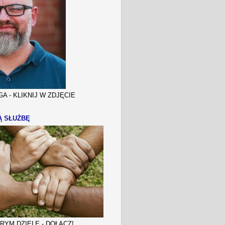
A - KLIKNIJ W ZDJĘCIE
Ą SŁUŻBĘ
YM DZIELE - DOŁĄCZ!