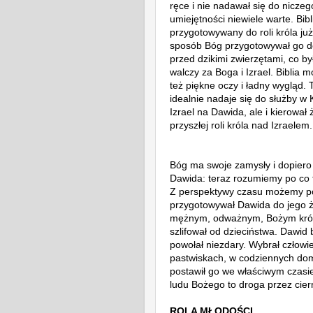
ręce i nie nadawał się do niczeg
umiejętności niewiele warte.
Bib
przygotowywany do roli króla ju
sposób Bóg przygotowywał go do
przed dzikimi zwierzętami, co b
walczy za Boga i Izrael. Biblia 
też piękne oczy i ładny wygląd. To
idealnie nadaje się do służby w 
Izrael na Dawida, ale i kierowa
przyszłej roli króla nad Izraelem.
Bóg ma swoje zamysły i dopiero
Dawida: teraz rozumiemy po co t
Z perspektywy czasu możemy po
przygotowywał Dawida do jego ży
mężnym, odważnym, Bożym królem
szlifował od dzieciństwa.
Dawid b
powołał niezdary. Wybrał człowie
pastwiskach, w codziennych dom
postawił go we właściwym czasie
ludu Bożego to droga przez cier
ROLA MŁODOŚCI