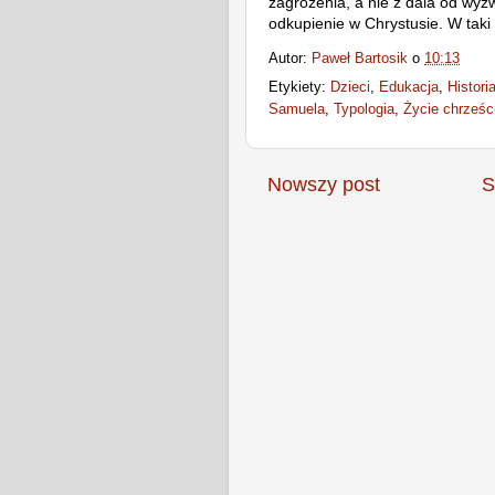
zagrożenia, a nie z dala od wyz
odkupienie w Chrystusie. W taki 
Autor:
Paweł Bartosik
o
10:13
Etykiety:
Dzieci
,
Edukacja
,
Histori
Samuela
,
Typologia
,
Życie chrześc
Nowszy post
S