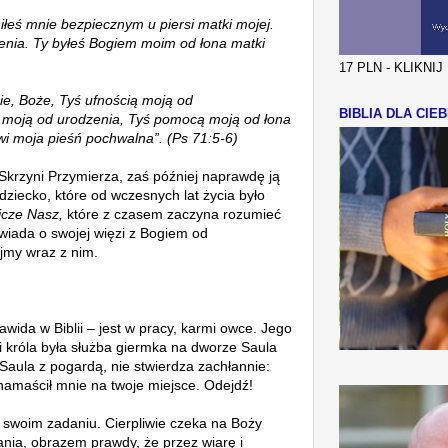
iłeś mnie bezpiecznym u piersi matki mojej.
enia. Ty byłeś Bogiem moim od łona matki
17 PLN - KLIKNI
ie, Boże, Tyś ufnością moją od
BIBLIA DLA CIEB
ą moją od urodzenia, Tyś pomocą moją od łona
i moja pieśń pochwalna”. (Ps 71:5-6)
Skrzyni Przymierza, zaś później naprawdę ją
dziecko, które od wczesnych lat życia było
jcze Nasz,
które
z czasem
zaczyna rozumieć
wiada o swojej więzi z Bogiem od
ajmy wraz z nim.
wida w Biblii
– jest w pracy, karmi owce.
Jego
 króla była służba giermka na dworze Saula
 Saula z pogardą, nie stwierdza zachłannie
:
namaścił mnie na twoje miejsce. Odejdź!
w swoim zadaniu. Cierpliwie czeka na Boży
nia, obrazem prawdy, że przez wiarę i