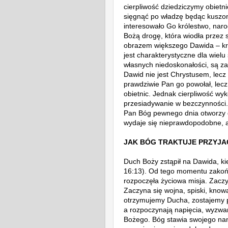
cierpliwość dziedziczymy obietn
sięgnąć po władzę będąc kuszony
interesowało Go królestwo, naro
Bożą drogę, która wiodła przez s
obrazem większego Dawida – kr
jest charakterystyczne dla wiel
własnych niedoskonałości, są za
Dawid ni
e jest Chrystusem, lec
prawdziwie Pan go powołał, lecz
obietnic. Jednak cierpliwość wyk
przesiadywanie w bezczynności
Pan Bóg pewnego dnia otworzy d
wydaje się nieprawdopodobne, a
JAK BÓG TRAKTUJE PRZYJA
Duch Boży zstąpił na Dawida, 
16:13)
. Od tego momentu zakońc
rozpoczęła życiowa misja. Zacz
Zaczyna się wojna, spiski, know
otrzymujemy Ducha, zostajemy po
a rozpoczynają napięcia, wyzwa
Bożego. Bóg stawia swojego n