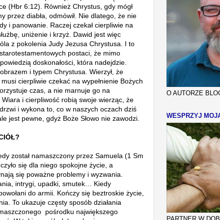
ice (Hbr 6:12).
Również Chrystus, gdy mógł
 przez diabła, odmówił. Nie dlatego, że nie
dy i panowanie. Raczej czekał cierpliwie na
łużbę, uniżenie i krzyż. Dawid jest więc
óla z pokolenia Judy Jezusa Chrystusa.
I to
u starotestamentowych postaci, że mimo
powiedzią doskonałości, która nadejdzie.
z obrazem i typem Chrystusa.
Wierzył, że
 musi cierpliwie czekać na wypełnienie Bożych
orzystuje czas, a nie marnuje go na
O AUTORZE BLOG
.
Wiara i cierpliwość robią swoje wierząc, że
rzwi i wykona to, co w naszych oczach dziś
WESPRZYJ MOJ
le jest pewne, gdyż Boże Słowo nie zawodzi.
CIÓŁ?
kiedy został namaszczony przez Samuela
(1 Sm
zyło się dla niego spokojne życie, a
ynają się poważne problemy i wyzwania.
ania, intrygi, upadki, smutek… Kiedy
wołani do armii. Kończy się beztroskie życie,
nia.
To ukazuje częsty sposób działania
amaszczonego po
ś
rodku największego
PARTNER W DOBR