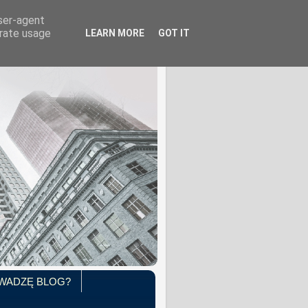
user-agent
erate usage
LEARN MORE
GOT IT
WADZĘ BLOG?