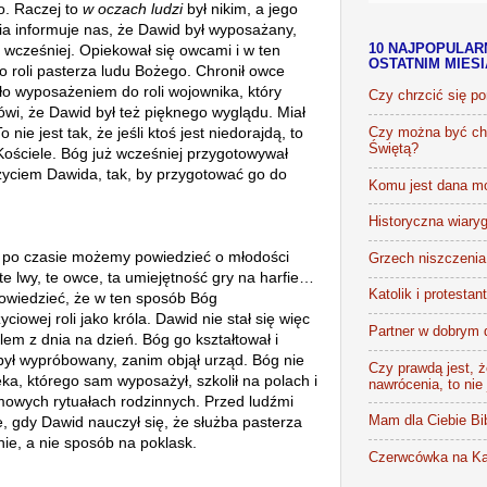
o. Raczej to
w oczach ludzi
był nikim, a jego
lia informuje nas, że Dawid był wyposażany,
ż wcześniej. Opiekował się owcami i w ten
10 NAJPOPULAR
OSTATNIM MIES
 roli pasterza ludu Bożego. Chronił owce
yło wyposażeniem do roli wojownika, który
Czy chrzcić się p
mówi, że Dawid był też pięknego wyglądu. Miał
 nie jest tak, że jeśli ktoś jest niedorajdą, to
Czy można być chr
Świętą?
Kościele.
Bóg już wcześniej przygotowywał
ł życiem Dawida, tak, by przygotować go do
Komu jest dana m
Historyczna wiaryg
 po czasie możemy powiedzieć o młodości
Grzech niszczenia 
e lwy, te owce, ta umiejętność gry na harfie…
Katolik i protestan
wiedzieć, że w ten sposób Bóg
ciowej roli jako króla.
Dawid nie stał się więc
Partner w dobrym 
 z dnia na dzień. Bóg go kształtował i
ył wypróbowany, zanim objął urząd. Bóg nie
Czy prawdą jest, że
ka, którego sam wyposażył, szkolił na polach i
nawrócenia, to nie
owych rytuałach rodzinnych. Przed ludźmi
, gdy Dawid nauczył się, że służba pasterza
Mam dla Ciebie Bib
nie, a nie sposób na poklask.
Czerwcówka na Ka