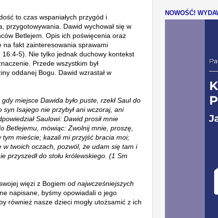
NOWOŚĆ! WYDAW
dość to czas wspaniałych przygód i
, przygotowywania. Dawid wychował się w
ńców Betlejem. O
pis ich poświęcenia oraz
je na fakt zainteresowania sprawami
 16:4-5). Nie tylko jednak duchowy kontekst
znaczenie. Przede wszystkim był
iny oddanej Bogu
.
Dawid wzrastał w
gdy miejsce Dawida było puste, rzekł Saul do
syn Isajego nie przybył ani wczoraj, ani
dpowiedział Saulowi: Dawid prosił mnie
o Betlejemu, mówiąc: Zwolnij mnie, proszę,
tym mieście; kazali mi przyjść bracia moi;
kę w twoich oczach, pozwól, że udam się tam i
ie przyszedł do stołu królewskiego. (1 Sm
wojej więzi z Bogiem
od najwcześniejszych
 one napisane, byśmy opowiadali o jego
aby również nasze dzieci mogły utożsamić z ich