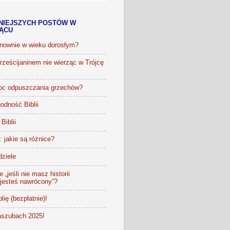
NIEJSZYCH POSTÓW W
IĄCU
onownie w wieku dorosłym?
ześcijaninem nie wierząc w Trójcę
oc odpuszczania grzechów?
odność Biblii
Biblii
t: jakie są różnice?
dziele
 „jeśli nie masz historii
 jesteś nawrócony”?
lię (bezpłatnie)!
szubach 2025!