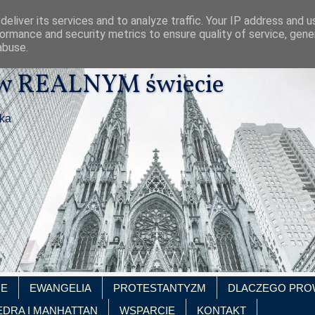
eliver its services and to analyze traffic. Your IP address and 
ormance and security metrics to ensure quality of service, gen
abuse.
 w REALNYM świecie
ika
IE
EWANGELIA
PROTESTANTYZM
DLACZEGO PRO
EDRA I MANHATTAN
WSPARCIE
KONTAKT