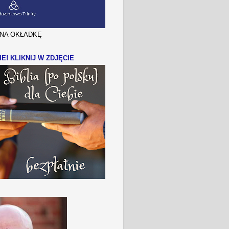
J NA OKŁADKĘ
IE! KLIKNIJ W ZDJĘCIE