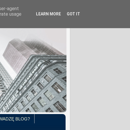
user-agent
erate usage
LEARN MORE
GOT IT
WADZĘ BLOG?