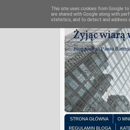
This site uses cookies from Google to d
are shared with Google along with perf
statistics, and to detect and address 
Żyjąc wiarą
Blog pastora Pawła Bartos
STRONA GŁÓWNA
O MN
REGULAMIN BLOGA
KAT