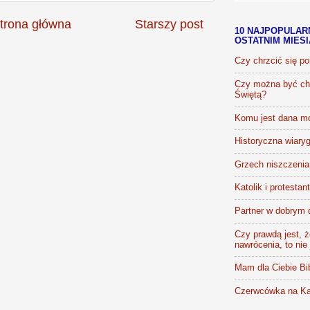
trona główna
Starszy post
10 NAJPOPULAR
OSTATNIM MIES
Czy chrzcić się p
Czy można być chr
Świętą?
Komu jest dana m
Historyczna wiaryg
Grzech niszczenia 
Katolik i protestan
Partner w dobrym 
Czy prawdą jest, że
nawrócenia, to nie
Mam dla Ciebie Bib
Czerwcówka na Ka