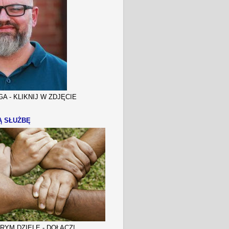
A - KLIKNIJ W ZDJĘCIE
Ą SŁUŻBĘ
YM DZIELE - DOŁĄCZ!