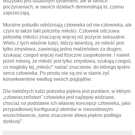
wszystko jest ustalonym systemem; ale w swoich
poczynaniach, w swoich dziełach demonstrują to, czemu
zaprzeczają.
Moralne pobudki odróżniają człowieka od nie-człowieka, ale
czyni to także fakt potrzeby miłości. Człowiek odczuwa
potrzebę miłości znaczącej więcej niż pożycie seksualne.
Wielu z tych właśnie ludzi, którzy twierdzą, że miłość jest
tylko zmysłowa, zawierają jedno małżeństwo za drugim,
szukając czegoś więcej nad fizyczne zaspokojenie. I nawet
jeżeli mówią, że miłość jest tylko zmysłowa, szukają czegoś,
co mogłoby tej „miłości” nadać znaczenie, do którego tęskni
serce człowieka. Po prostu nie są oni w stanie żyć
konsekwentnie według swoich poglądów.
Dla niektórych ludzi potrzeba piękna jest punktem, w którym
„człowieczeństwo” człowieka jest najlepiej widziane,
chociaż na podstawie ich własnej koncepcji człowieka, jako
przypadkowej konfiguracji atomów w nieosobowym
wszechświecie, samo znaczenie słowa
piękno
podlega
dyskusji".