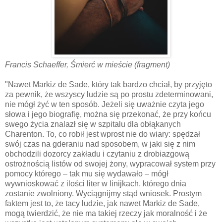
Francis Schaeffer, Śmierć w mieście (fragment)
"Nawet Markiz de Sade, który tak bardzo chciał, by przyjęto
za pewnik, że wszyscy ludzie są po prostu zdeterminowani,
nie mógł żyć w ten sposób. Jeżeli się uważnie czyta jego
słowa i jego biografię, można się przekonać, że przy końcu
swego życia znalazł się w szpitalu dla obłąkanych
Charenton. To, co robił jest wprost nie do wiary: spędzał
swój czas na gderaniu nad sposobem, w jaki się z nim
obchodzili dozorcy zakładu i czytaniu z drobiazgową
ostrożnością listów od swojej żony, wypracował system przy
pomocy którego – tak mu się wydawało – mógł
wywnioskować z ilości liter w linijkach, którego dnia
zostanie zwolniony. Wyciągnijmy stąd wniosek. Prostym
faktem jest to, że tacy ludzie, jak nawet Markiz de Sade,
mogą twierdzić, że nie ma takiej rzeczy jak moralność i że