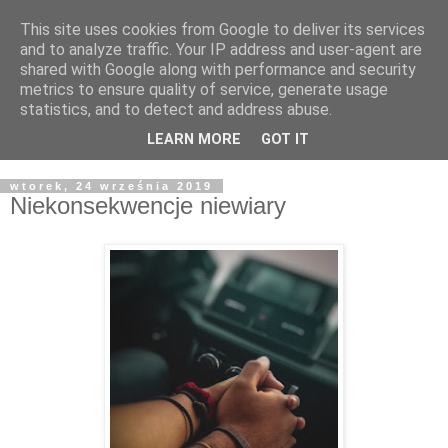
This site uses cookies from Google to deliver its services
Żyjąc wiarą w REALNYM
and to analyze traffic. Your IP address and user-agent are
shared with Google along with performance and security
świecie
metrics to ensure quality of service, generate usage
statistics, and to detect and address abuse.
Blog pastora Pawła Bartosika
LEARN MORE
GOT IT
wtorek, 24 września 2019
Niekonsekwencje niewiary