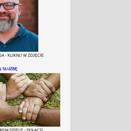
A - KLIKNIJ W ZDJĘCIE
Ą SŁUŻBĘ
YM DZIELE - DOŁĄCZ!