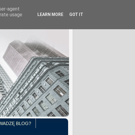
user-agent
erate usage
LEARN MORE
GOT IT
WADZĘ BLOG?