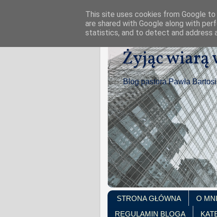
This site uses cookies from Google to d
are shared with Google along with perf
statistics, and to detect and address 
Żyjąc wiarą
Blog pastora Pawła Bartos
STRONA GŁÓWNA
O MN
REGULAMIN BLOGA
KAT