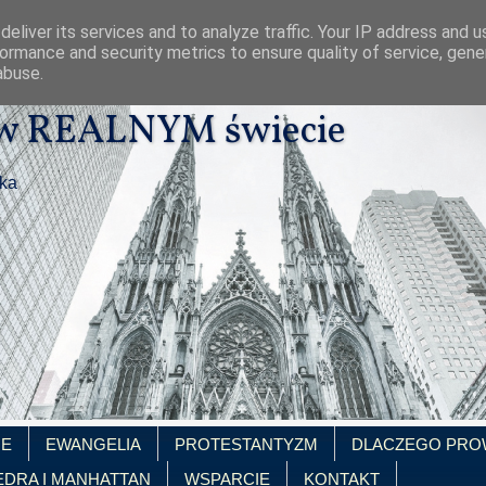
eliver its services and to analyze traffic. Your IP address and 
ormance and security metrics to ensure quality of service, gen
abuse.
 w REALNYM świecie
ika
IE
EWANGELIA
PROTESTANTYZM
DLACZEGO PRO
EDRA I MANHATTAN
WSPARCIE
KONTAKT