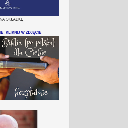
J NA OKŁADKĘ
IE! KLIKNIJ W ZDJĘCIE