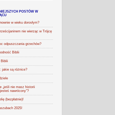
NIEJSZYCH POSTÓW W
IĄCU
onownie w wieku dorosłym?
ześcijaninem nie wierząc w Trójcę
oc odpuszczania grzechów?
odność Biblii
Biblii
t: jakie są różnice?
dziele
 „jeśli nie masz historii
 jesteś nawrócony”?
lię (bezpłatnie)!
szubach 2025!