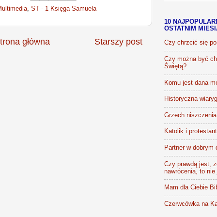
ultimedia
,
ST - 1 Księga Samuela
10 NAJPOPULAR
OSTATNIM MIES
trona główna
Starszy post
Czy chrzcić się p
Czy można być chr
Świętą?
Komu jest dana m
Historyczna wiaryg
Grzech niszczenia 
Katolik i protestan
Partner w dobrym 
Czy prawdą jest, że
nawrócenia, to nie
Mam dla Ciebie Bib
Czerwcówka na Ka