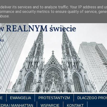
eliver its services and to analyze traffic. Your IP address and 
ormance and security metrics to ensure quality of service, gen
abuse.
 w REALNYM świecie
ika
IE
EWANGELIA
PROTESTANTYZM
DLACZEGO PRO
EDRA I MANHATTAN
WSPARCIE
KONTAKT