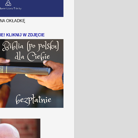
J NA OKŁADKĘ
IE! KLIKNIJ W ZDJĘCIE