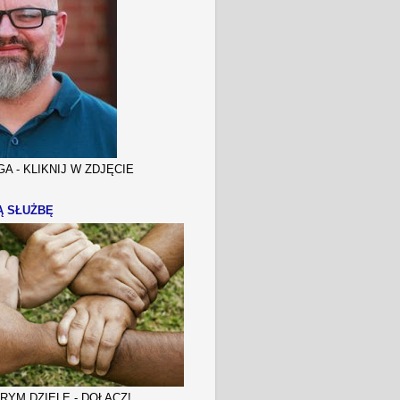
A - KLIKNIJ W ZDJĘCIE
Ą SŁUŻBĘ
YM DZIELE - DOŁĄCZ!