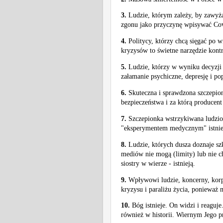
3.
Ludzie, którym zależy, by zawyża
zgonu jako przyczynę wpisywać Covi
4.
Politycy, którzy chcą sięgać po w
kryzysów to świetne narzędzie kontr
5.
Ludzie, którzy w wyniku decyzji
załamanie psychiczne, depresję i po
6.
Skuteczna i sprawdzona szczepion
bezpieczeństwa i za którą producent 
7.
Szczepionka wstrzykiwana ludzio
"eksperymentem medycznym" istnie
8.
Ludzie, których dusza doznaje sz
mediów nie mogą (limity) lub nie ch
siostry w wierze - istnieją.
9.
Wpływowi ludzie, koncerny, korp
kryzysu i paraliżu życia, ponieważ 
10.
Bóg istnieje. On widzi i reaguj
również w historii. Wiernym Jego 