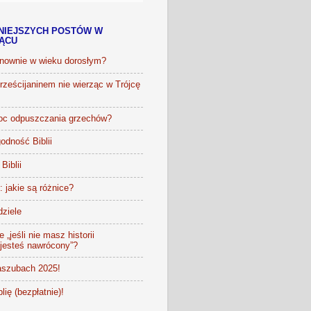
NIEJSZYCH POSTÓW W
IĄCU
onownie w wieku dorosłym?
ześcijaninem nie wierząc w Trójcę
oc odpuszczania grzechów?
odność Biblii
Biblii
t: jakie są różnice?
dziele
 „jeśli nie masz historii
 jesteś nawrócony”?
szubach 2025!
lię (bezpłatnie)!