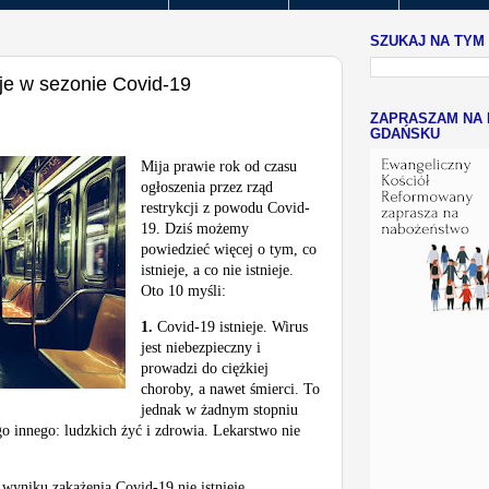
SZUKAJ NA TYM
ieje w sezonie Covid-19
ZAPRASZAM NA 
GDAŃSKU
Mija prawie rok od czasu
ogłoszenia przez rząd
restrykcji z powodu Covid-
19. Dziś możemy
powiedzieć więcej o tym, co
istnieje, a co nie istnieje.
Oto 10 myśli:
1.
Covid-19 istnieje. Wirus
jest niebezpieczny i
prowadzi do ciężkiej
choroby, a nawet śmierci. To
jednak w żadnym stopniu
go innego: ludzkich żyć i zdrowia. Lekarstwo nie
wyniku zakażenia Covid-19 nie istnieje.