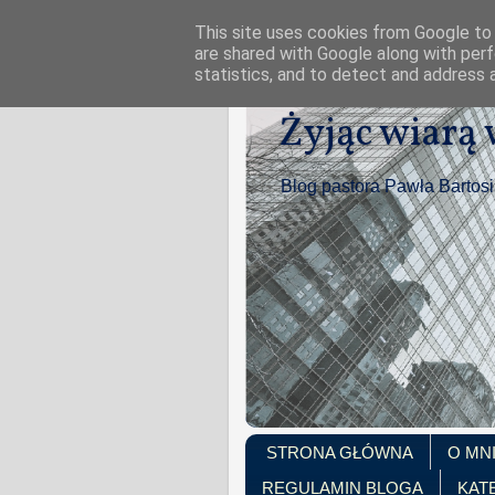
This site uses cookies from Google to d
are shared with Google along with perf
statistics, and to detect and address 
Żyjąc wiarą
Blog pastora Pawła Bartos
STRONA GŁÓWNA
O MN
REGULAMIN BLOGA
KAT