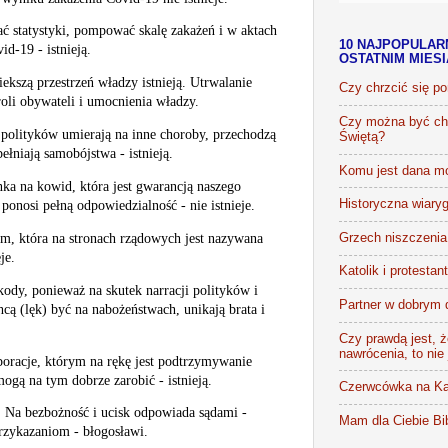
ć statystyki, pompować skalę zakażeń i w aktach
10 NAJPOPULAR
d-19 - istnieją.
OSTATNIM MIES
iekszą przestrzeń władzy istnieją. Utrwalanie
Czy chrzcić się p
oli obywateli i umocnienia władzy.
Czy można być chr
 polityków umierają na inne choroby, przechodzą
Świętą?
pełniają samobójstwa - istnieją.
Komu jest dana m
ka na kowid, która jest gwarancją naszego
Historyczna wiaryg
ponosi pełną odpowiedzialność - nie istnieje.
m, która na stronach rządowych jest nazywana
Grzech niszczenia 
je.
Katolik i protestan
kody, ponieważ na skutek narracji polityków i
Partner w dobrym 
cą (lęk) być na nabożeństwach, unikają brata i
Czy prawdą jest, że
nawrócenia, to nie
oracje, którym na rękę jest podtrzymywanie
mogą na tym dobrze zarobić - istnieją.
Czerwcówka na Ka
e. Na bezbożność i ucisk odpowiada sądami -
Mam dla Ciebie Bib
przykazaniom - błogosławi.