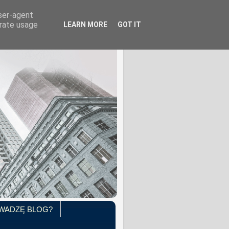
user-agent
erate usage
LEARN MORE
GOT IT
WADZĘ BLOG?