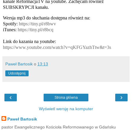
kanale ReformacjaTV na youtube. Zachęcam również 
SUBSKRYPCJI kanału. 
Wersja mp3 do słuchania dostępna również na:

Spotify: 
https://tiny.pl/r8bwv
iTunes: 
https://tiny.pl/r8bcq
https://www.youtube.com/watch?v=qKFGYazhTtw&t=3s
Paweł Bartosik
o
13:13
Udostępnij
‹
›
Strona główna
Wyświetl wersję na komputer
Paweł Bartosik
pastor Ewangelicznego Kościoła Reformowanego w Gdańsku