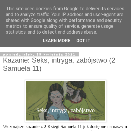
This site uses cookies from Google to deliver its services
Żyjąc wiarą w REALNYM
and to analyze traffic. Your IP address and user-agent are
shared with Google along with performance and security
świecie
metrics to ensure quality of service, generate usage
statistics, and to detect and address abuse.
Blog pastora Pawła Bartosika
LEARN MORE
GOT IT
poniedziałek, 19 kwietnia 2021
Kazanie: Seks, intryga, zabójstwo (2
Samuela 11)
W
czorajsze
 kazanie z 2 Księgi Samuela 11 już dostępne na naszym 