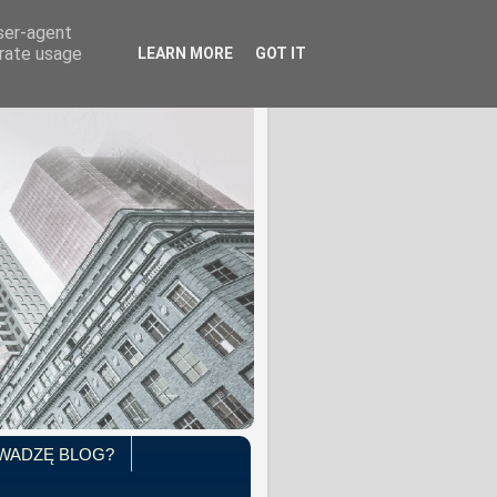
user-agent
erate usage
LEARN MORE
GOT IT
WADZĘ BLOG?