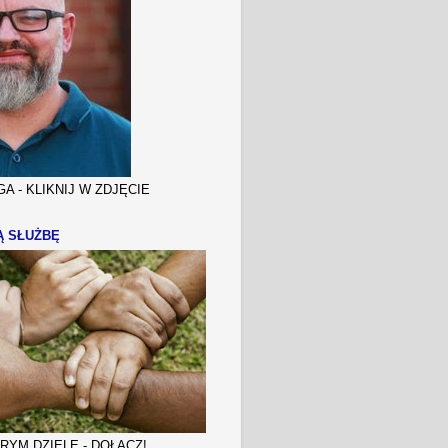
A - KLIKNIJ W ZDJĘCIE
Ą SŁUŻBĘ
YM DZIELE - DOŁĄCZ!