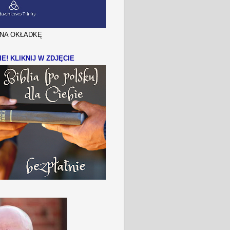
J NA OKŁADKĘ
IE! KLIKNIJ W ZDJĘCIE