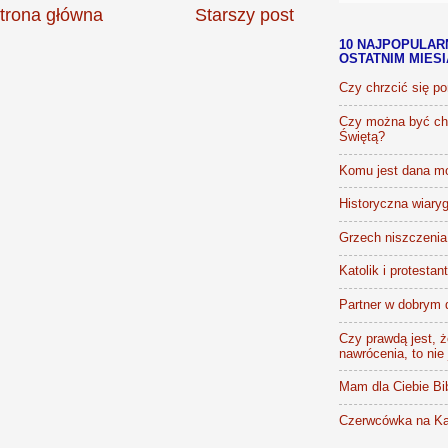
trona główna
Starszy post
10 NAJPOPULAR
OSTATNIM MIES
Czy chrzcić się p
Czy można być chr
Świętą?
Komu jest dana m
Historyczna wiaryg
Grzech niszczenia 
Katolik i protestan
Partner w dobrym 
Czy prawdą jest, że
nawrócenia, to nie
Mam dla Ciebie Bib
Czerwcówka na Ka