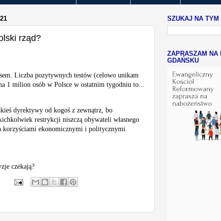
21
SZUKAJ NA TYM
olski rząd?
ZAPRASZAM NA 
GDAŃSKU
sem. Liczba 
pozytywnych
 testów (celowo unikam 
a 1 milion osób w Polsce w ostatnim tygodniu to... 
kieś dyrektywy od kogoś z zewnątrz, bo 
ichkolwiek restrykcji niszczą obywateli własnego 
a korzyściami ekonomicznymi i politycznymi. 
yzje czekają?