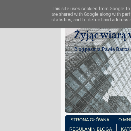
This site uses cookies from Google to d
are shared with Google along with perf
statistics, and to detect and address 
Żyjąc wiarą
Blog pastora Pawła Bartos
STRONA GŁÓWNA
O MN
REGULAMIN BLOGA
KAT