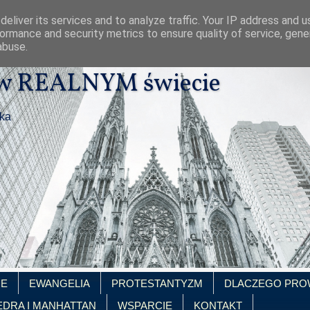
eliver its services and to analyze traffic. Your IP address and 
ormance and security metrics to ensure quality of service, gen
abuse.
 w REALNYM świecie
ika
IE
EWANGELIA
PROTESTANTYZM
DLACZEGO PRO
EDRA I MANHATTAN
WSPARCIE
KONTAKT