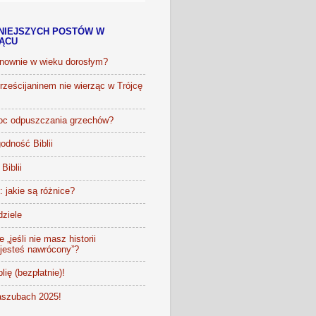
NIEJSZYCH POSTÓW W
IĄCU
onownie w wieku dorosłym?
ześcijaninem nie wierząc w Trójcę
oc odpuszczania grzechów?
odność Biblii
Biblii
t: jakie są różnice?
dziele
 „jeśli nie masz historii
 jesteś nawrócony”?
lię (bezpłatnie)!
szubach 2025!