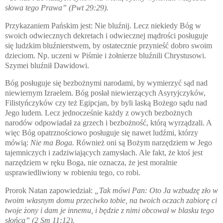
słowa tego Prawa” (
Pwt 29:29).
Przykazaniem Pańskim jest: Nie bluźnij. Lecz niekiedy Bóg w
swoich odwiecznych dekretach i odwiecznej mądrości posługuje
się ludzkim bluźnierstwem, by ostatecznie przynieść dobro swoim
dzieciom. Np. uczeni w Piśmie i żołnierze bluźnili Chrystusowi.
Szymei bluźnił Dawidowi.
Bóg posługuje się bezbożnymi narodami, by wymierzyć sąd nad
niewiernym Izraelem. Bóg posłał niewierzących Asyryjczyków,
Filistyńczyków czy też Egipcjan, by byli laską Bożego sądu nad
Jego ludem. Lecz jednocześnie każdy z owych bezbożnych
narodów odpowiadał za grzech i bezbożność, którą wyrządzali. A
więc Bóg opatrznościowo posługuje się nawet ludźmi, którzy
mówią:
Nie ma Boga.
Również oni są Bożym narzędziem w Jego
tajemniczych i zadziwiających zamysłach. Ale fakt, że ktoś jest
narzędziem w ręku Boga, nie oznacza, że jest moralnie
usprawiedliwiony w robieniu tego, co robi.
Prorok Natan zapowiedział:
„
Tak mówi Pan: Oto Ja wzbudzę zło w
twoim własnym domu przeciwko tobie, na twoich oczach zabiorę ci
twoje żony i dam je innemu, i będzie z nimi obcował w blasku tego
słońca” (2 Sm 11:12).