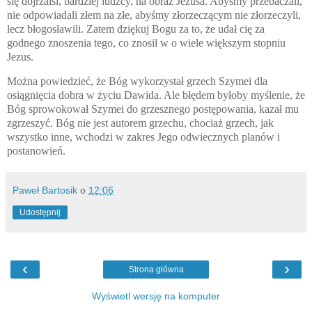
się dojrzalsi, bardziej ludzcy, na obraz Jezusa. Abyśmy przebaczali,
nie odpowiadali złem na złe, abyśmy złorzeczącym nie złorzeczyli,
lecz błogosławili. Zatem dziękuj Bogu za to, że udał cię za
godnego znoszenia tego, co znosił w o wiele większym stopniu
Jezus.
Można powiedzieć, że Bóg wykorzystał grzech Szymei dla
osiągnięcia dobra w życiu Dawida. Ale błędem byłoby myślenie, że
Bóg sprowokował Szymei do grzesznego postępowania, kazał mu
zgrzeszyć. Bóg nie jest autorem grzechu, chociaż grzech, jak
wszystko inne, wchodzi w zakres Jego odwiecznych planów i
postanowień.
Paweł Bartosik
o
12:06
Udostępnij
‹
›
Strona główna
Wyświetl wersję na komputer