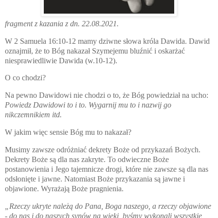
fragment z kazania z dn. 22.08.2021.
W 2 Samuela 16:10-12 mamy dziwne słowa króla Dawida. Dawid
oznajmił, że to Bóg nakazał Szymejemu bluźnić i oskarżać
niesprawiedliwie Dawida
(w.10-12).
O co chodzi?
Na pewno Dawidowi nie chodzi o to, że Bóg powiedział na ucho:
Powiedz Dawidowi to i to. Wygarnij mu to i nazwij go
nikczemnikiem itd.
W jakim więc sensie Bóg mu to nakazał?
Musimy zawsze odróżniać dekrety Boże od przykazań Bożych.
Dekrety Boże są dla nas zakryte. To odwieczne Boże
postanowienia i Jego tajemnicze drogi, które nie zawsze są dla nas
odsłonięte i jawne. Natomiast Boże przykazania są jawne i
objawione. Wyrażają Boże pragnienia.
„
Rzeczy ukryte należą do Pana, Boga naszego, a rzeczy objawione
- do nas i do naszych synów na wieki, byśmy wykonali wszystkie