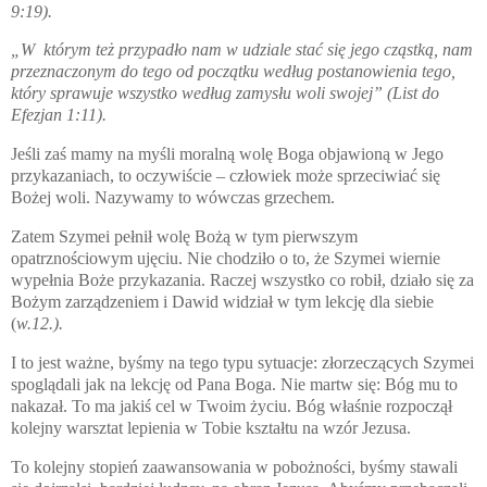
9:19).
„W którym też przypadło nam w udziale stać się jego cząstką, nam
przeznaczonym do tego od początku według postanowienia tego,
który
sprawuje wsz
ystko według zamysłu woli swojej”
(List do
Efezjan 1:11).
Jeśli zaś mamy na myśli moralną wolę Boga objawioną w Jego
przykazaniach, to oczywiście – człowiek może sprzeciwiać się
Bożej woli. Nazywamy to wówczas grzechem.
Zatem Szymei pełnił wolę Bożą w tym pierwszym
opatrznościowym ujęciu. Nie chodziło o to, że Szymei wiernie
wypełnia Boże przykazania. Raczej wszystko co robił, działo się za
Bożym zarządzeniem i Dawid widział w tym lekcję dla siebie
(
w.12.).
I to jest ważne, byśmy na tego typu sytuacje: złorzeczących Szymei
spoglądali jak na lekcję od Pana Boga. Nie martw się: Bóg mu to
nakazał. To ma jakiś cel w Twoim życiu. Bóg właśnie rozpoczął
kolejny warsztat lepienia w Tobie kształtu na wzór Jezusa.
To kolejny stopień zaawansowania w pobożności, byśmy stawali