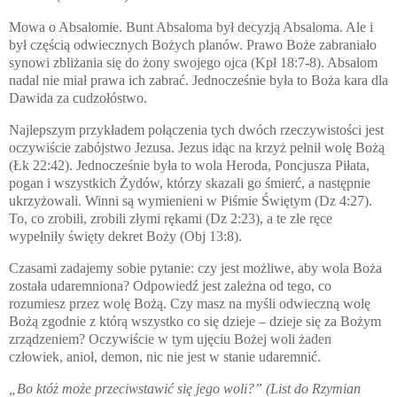
Mowa o Absalomie. Bunt Absaloma był decyzją Absaloma. Ale i
był częścią odwiecznych Bożych planów. Prawo Boże zabraniało
synowi zbliżania się do żony swojego ojca (Kpł 18:7-8). Absalom
nadal nie miał prawa ich zabrać. Jednocześnie była to Boża kara dla
Dawida za cudzołóstwo.
Najlepszym przykładem połączenia tych dwóch rzeczywistości jest
oczywiście zabójstwo Jezusa. Jezus idąc na krzyż pełnił wolę Bożą
(Łk 22:42). Jednocześnie była to wola Heroda, Poncjusza Piłata,
pogan i wszystkich Żydów, którzy skazali go śmierć, a następnie
ukrzyżowali. Winni są wymienieni w Piśmie Świętym (Dz 4:27).
To, co zrobili, zrobili złymi rękami (Dz 2:23), a te złe ręce
wypełniły święty dekret Boży (Obj 13:8).
Czasami zadajemy sobie pytanie: czy jest możliwe, aby wola Boża
została udaremniona? Odpowiedź jest zależna od tego, co
rozumiesz przez wolę Bożą. Czy masz na myśli odwieczną wolę
Bożą zgodnie z którą wszystko co się dzieje – dzieje się za Bożym
zrządzeniem? Oczywiście w tym ujęciu Bożej woli żaden
człowiek, anioł, demon, nic nie jest w stanie udaremnić.
„Bo któż
może przeciwstawić się jego woli?”
(List do Rzymian