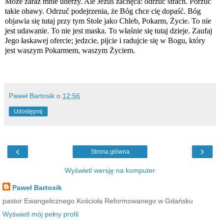
Może zaraz mnie uderzy. Ale Jezus zachęca: odrzuć strach. Porzuć
takie obawy. Odrzuć podejrzenia, że ​​Bóg chce cię dopaść. Bóg
objawia się tutaj przy tym Stole jako Chleb, Pokarm, Życie. To nie
jest udawanie. To nie jest maska. To właśnie się tutaj dzieje. Zaufaj
Jego łaskawej ofercie; jedzcie, pijcie i radujcie się w Bogu, który
jest waszym Pokarmem, waszym Życiem.
Paweł Bartosik
o
12:56
Udostępnij
‹
›
Strona główna
Wyświetl wersję na komputer
Paweł Bartosik
pastor Ewangelicznego Kościoła Reformowanego w Gdańsku
Wyświetl mój pełny profil