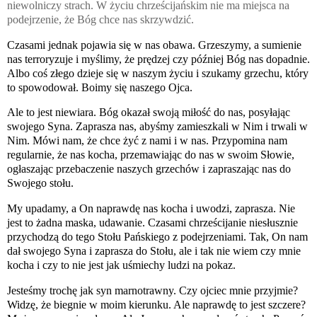
niewolniczy strach. W życiu chrześcijańskim nie ma miejsca na
podejrzenie, że Bóg chce nas skrzywdzić.
Czasami jednak pojawia się w nas obawa. Grzeszymy, a sumienie
nas terroryzuje i myślimy, że prędzej czy później Bóg nas dopadnie.
Albo coś złego dzieje się w naszym życiu i szukamy grzechu, który
to spowodował. Boimy się naszego Ojca.
Ale to jest niewiara. Bóg okazał swoją miłość do nas, posyłając
swojego Syna. Zaprasza nas, abyśmy zamieszkali w Nim i trwali w
Nim. Mówi nam, że chce żyć z nami i w nas. Przypomina nam
regularnie, że nas kocha, przemawiając do nas w swoim Słowie,
ogłaszając przebaczenie naszych grzechów i zapraszając nas do
Swojego stołu.
My upadamy, a On naprawdę nas kocha i uwodzi, zaprasza. Nie
jest to żadna maska, udawanie. Czasami chrześcijanie niesłusznie
przychodzą do tego Stołu Pańskiego z podejrzeniami. Tak, On nam
dał swojego Syna i zaprasza do Stołu, ale i tak nie wiem czy mnie
kocha i czy to nie jest jak uśmiechy ludzi na pokaz.
Jesteśmy trochę jak syn marnotrawny. Czy ojciec mnie przyjmie?
Widzę, że biegnie w moim kierunku. Ale naprawdę to jest szczere?