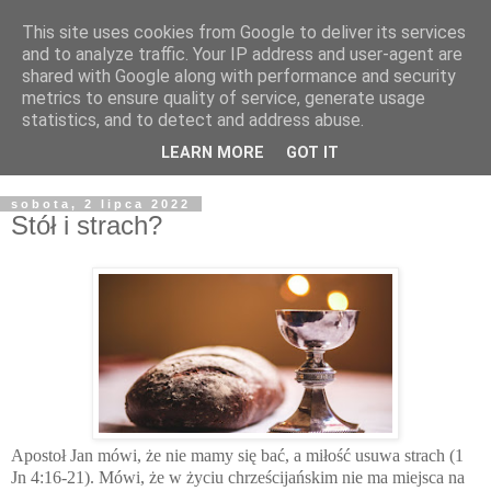
This site uses cookies from Google to deliver its services
Żyjąc wiarą w REALNYM
and to analyze traffic. Your IP address and user-agent are
shared with Google along with performance and security
świecie
metrics to ensure quality of service, generate usage
statistics, and to detect and address abuse.
Blog pastora Pawła Bartosika
LEARN MORE
GOT IT
sobota, 2 lipca 2022
Stół i strach?
Apostoł Jan mówi, że nie mamy się bać, a miłość usuwa strach (1
Jn 4:16-21). Mówi, że w życiu chrześcijańskim nie ma miejsca na