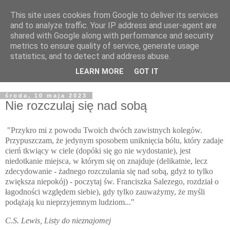
This site uses cookies from Google to deliver its services
Żyjąc wiarą w REALNYM
and to analyze traffic. Your IP address and user-agent are
shared with Google along with performance and security
świecie
metrics to ensure quality of service, generate usage
statistics, and to detect and address abuse.
Blog pastora Pawła Bartosika
LEARN MORE
GOT IT
środa, 10 maja 2023
Nie rozczulaj się nad sobą
"Przykro mi z powodu Twoich dwóch zawistnych kolegów.
Przypuszczam, że jedynym sposobem uniknięcia bólu, który zadaje
cierń tkwiący w ciele (dopóki się go nie wydostanie), jest
niedotkanie miejsca, w którym się on znajduje (delikatnie, lecz
zdecydowanie - żadnego rozczulania się nad sobą, gdyż to tylko
zwiększa niepokój) - poczytaj św. Franciszka Salezego, rozdział o
łagodności względem siebie), gdy tylko zauważymy, że myśli
podążają ku nieprzyjemnym ludziom..."
C.S. Lewis, Listy do nieznajomej