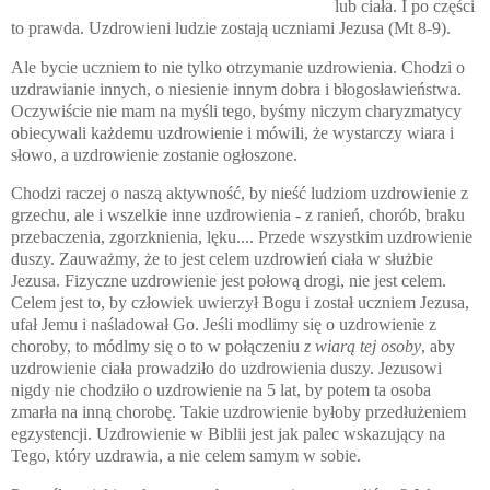
lub ciała. I po części
to prawda. Uzdrowieni ludzie zostają uczniami Jezusa (Mt 8-9).
Ale bycie uczniem to nie tylko otrzymanie uzdrowienia. Chodzi o
uzdrawianie innych, o niesienie innym dobra i błogosławieństwa.
Oczywiście nie mam na myśli tego, byśmy niczym charyzmatycy
obiecywali każdemu uzdrowienie i mówili, że wystarczy wiara i
słowo, a uzdrowienie zostanie ogłoszone.
Chodzi raczej o naszą aktywność, by nieść ludziom uzdrowienie z
grzechu, ale i wszelkie inne uzdrowienia - z ranień, chorób, braku
przebaczenia, zgorzknienia, lęku.... Przede wszystkim uzdrowienie
duszy. Zauważmy, że to jest celem uzdrowień ciała w służbie
Jezusa. Fizyczne uzdrowienie jest połową drogi, nie jest celem.
Celem jest to, by człowiek uwierzył Bogu i został uczniem Jezusa,
ufał Jemu i naśladował Go. Jeśli modlimy się o uzdrowienie z
choroby, to módlmy się o to w połączeniu
z wiarą tej osoby
, aby
uzdrowienie ciała prowadziło do uzdrowienia duszy. Jezusowi
nigdy nie chodziło o uzdrowienie na 5 lat, by potem ta osoba
zmarła na inną chorobę. Takie uzdrowienie byłoby przedłużeniem
egzystencji. Uzdrowienie w Biblii jest jak palec wskazujący na
Tego, który uzdrawia, a nie celem samym w sobie.