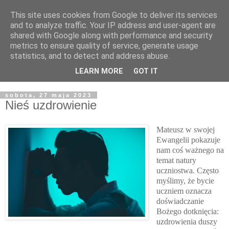
This site uses cookies from Google to deliver its services
Żyjąc wiarą w REALNYM
and to analyze traffic. Your IP address and user-agent are
shared with Google along with performance and security
świecie
metrics to ensure quality of service, generate usage
statistics, and to detect and address abuse.
Blog pastora Pawła Bartosika
LEARN MORE
GOT IT
sobota, 27 maja 2023
Nieś uzdrowienie
Mateusz w swojej
Ewangelii pokazuje
nam coś ważnego na
temat natury
uczniostwa. Często
myślimy, że bycie
uczniem oznacza
doświadczanie
Bożego dotknięcia:
uzdrowienia duszy