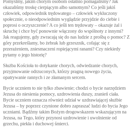
Pomyślmy, jakim chorym osobom ostatnio pomagaliśmy? Jak
okazaliśmy troskę cierpiącym albo samotnym? Co jeśli jakiś
człowiek, odpowiednik trędowatego – człowiek wykluczony
społecznie, o nieodpowiednim wyglądzie przyjdzie do ciebie i
poprosi o oczyszczenie? A co jeśli ten trędowaty – okazuje żal i
skruchę i chce być ponownie włączony do wspólnoty z innymi?
Jak reagujemy, gdy zwracają się do nas ludzie z prośbą o pomoc? Z
góry przekreślamy, bo żebrak lub grzesznik,
cofając się z
przerażeniem, zniesmaczeni ropiejącymi ranami? Czy niekiedy
p
ytamy o jego historię?
Służba Kościoła to dotykanie chorych, odwiedzanie chorych,
przyjmowanie odrzuconych, którzy pragną nowego życia,
opatrywanie rannych i ze złamanym sercem.
Bycie uczniem to nie tylko zbawienie; chodzi o bycie narzędziem
Jezusa do niesienia pomocy, uzdrowienia duszy, zranień ciała.
Bycie uczniem oznacza również udział w uzdrawiającej służbie
Jezusa – by poprzez czynione dobro zapraszać ludzi do bycia Jego
uczniami. Bądźmy takim Bożym drogowskazem wskazującym na
Jezusa, na Tego, który przynosi uzdrowienie i uwolnienie od
grzechu, piekła i duchowej śmierci.