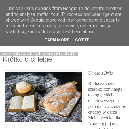
This site uses cookies from Google to deliver its services
Żyjąc wiarą w REALNYM
and to analyze traffic. Your IP address and user-agent are
shared with Google along with performance and security
świecie
metrics to ensure quality of service, generate usage
statistics, and to detect and address abuse.
Blog pastora Pawła Bartosika
LEARN MORE
GOT IT
poniedziałek, 18 września 2023
Krótko o chlebie
Uriesou Brito
Biblia zawiera
szeroko rozwiniętą
teologię chleba.
Chleb występuje
jako dar, co widzimy
choćby w darze
Melchizedeka dla
Abrama; pojawia