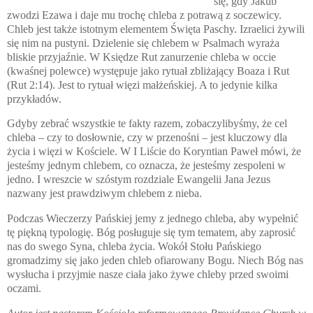
się, gdy Jakub
zwodzi Ezawa i daje mu trochę chleba z potrawą z soczewicy.
Chleb jest także istotnym elementem Święta Paschy. Izraelici żywili
się nim na pustyni. Dzielenie się chlebem w Psalmach wyraża
bliskie przyjaźnie. W Księdze Rut zanurzenie chleba w occie
(kwaśnej polewce) występuje jako rytuał zbliżający Boaza i Rut
(Rut 2:14). Jest to rytuał więzi małżeńskiej. A to jedynie kilka
przykładów.
Gdyby zebrać wszystkie te fakty razem, zobaczylibyśmy, że cel
chleba – czy to dosłownie, czy w przenośni – jest kluczowy dla
życia i więzi w Kościele. W I Liście do Koryntian Paweł mówi, że
jesteśmy jednym chlebem, co oznacza, że jesteśmy zespoleni w
jedno. I wreszcie w szóstym rozdziale Ewangelii Jana Jezus
nazwany jest prawdziwym chlebem z nieba.
Podczas Wieczerzy Pańskiej jemy z jednego chleba, aby wypełnić
tę piękną typologię. Bóg posługuje się tym tematem, aby zaprosić
nas do swego Syna, chleba życia. Wokół Stołu Pańskiego
gromadzimy się jako jeden chleb ofiarowany Bogu. Niech Bóg nas
wysłucha i przyjmie
nasze ciała jako żywe chleby
przed swoimi
oczami
.