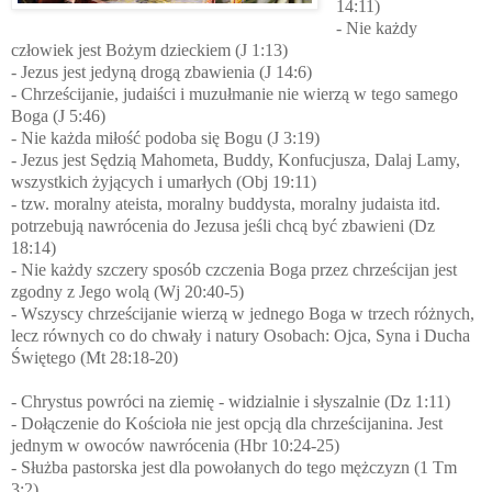
14:11)
- Nie każdy
człowiek jest Bożym dzieckiem (J 1:13)
- Jezus jest jedyną drogą zbawienia (J 14:6)
- Chrześcijanie, judaiści i muzułmanie nie wierzą w tego samego
Boga (J 5:46)
- Nie każda miłość podoba się Bogu (J 3:19)
- Jezus jest Sędzią Mahometa, Buddy, Konfucjusza, Dalaj Lamy,
wszystkich żyjących i umarłych (Obj 19:11)
- tzw. moralny ateista, moralny buddysta, moralny judaista itd.
potrzebują nawrócenia do Jezusa jeśli chcą być zbawieni (Dz
18:14)
- Nie każdy szczery sposób czczenia Boga przez chrześcijan jest
zgodny z Jego wolą (Wj 20:40-5)
- Wszyscy chrześcijanie wierzą w jednego Boga w trzech różnych,
lecz równych co do chwały i natury Osobach: Ojca, Syna i Ducha
Świętego (Mt 28:18-20)
- Chrystus powróci na ziemię - widzialnie i słyszalnie (Dz 1:11)
- Dołączenie do Kościoła nie jest opcją dla chrześcijanina. Jest
jednym w owoców nawrócenia (Hbr 10:24-25)
- Służba pastorska jest dla powołanych do tego mężczyzn (1 Tm
3:2)