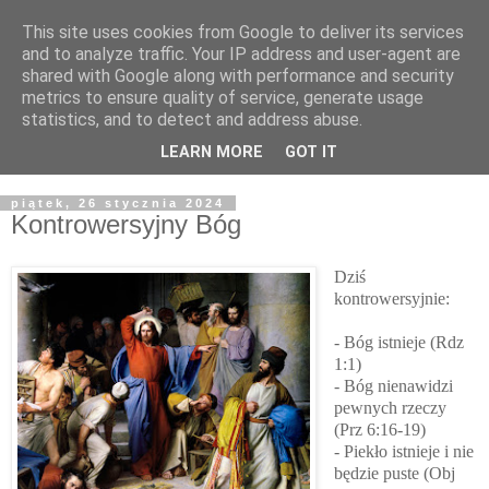
This site uses cookies from Google to deliver its services
Żyjąc wiarą w REALNYM
and to analyze traffic. Your IP address and user-agent are
shared with Google along with performance and security
świecie
metrics to ensure quality of service, generate usage
statistics, and to detect and address abuse.
Blog pastora Pawła Bartosika
LEARN MORE
GOT IT
piątek, 26 stycznia 2024
Kontrowersyjny Bóg
Dziś
kontrowersyjnie:
- Bóg istnieje (Rdz
1:1)
- Bóg nienawidzi
pewnych rzeczy
(Prz 6:16-19)
- Piekło istnieje i nie
będzie puste (Obj