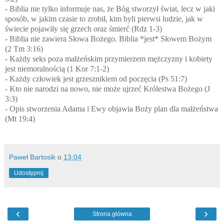
- Biblia nie tylko informuje nas, że Bóg stworzył świat, lecz w jaki
sposób, w jakim czasie to zrobił, kim byli pierwsi ludzie, jak w
świecie pojawiły się grzech oraz śmierć (Rdz 1-3)
- Biblia nie zawiera Słowa Bożego. Biblia *jest* Słowem Bożym
(2 Tm 3:16)
- Każdy seks poza małżeńskim przymierzem mężczyzny i kobiety
jest niemoralnością (1 Kor 7:1-2)
- Każdy człowiek jest grzesznikiem od poczęcia (Ps 51:7)
- Kto nie narodzi na nowo, nie może ujrzeć Królestwa Bożego (J
3:3)
- Opis stworzenia Adama i Ewy objawia Boży plan dla małżeństwa
(Mt 19:4)
Paweł Bartosik
o
13:04
Udostępnij
‹
›
Strona główna