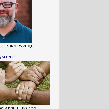
A - KLIKNIJ W ZDJĘCIE
Ą SŁUŻBĘ
YM DZIELE - DOŁĄCZ!