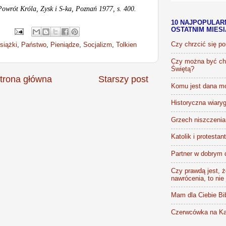
Powrót Króla, Zysk i S-ka, Poznań 1977, s. 400.
10 NAJPOPULAR
OSTATNIM MIES
Czy chrzcić się p
siążki
,
Państwo
,
Pieniądze
,
Socjalizm
,
Tolkien
Czy można być chr
Świętą?
trona główna
Starszy post
Komu jest dana m
Historyczna wiaryg
Grzech niszczenia 
Katolik i protestan
Partner w dobrym 
Czy prawdą jest, że
nawrócenia, to nie
Mam dla Ciebie Bib
Czerwcówka na Ka