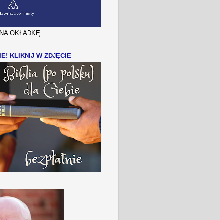
J NA OKŁADKĘ
IE! KLIKNIJ W ZDJĘCIE