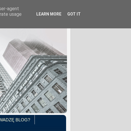
user-agent
erate usage
LEARN MORE
GOT IT
WADZĘ BLOG?