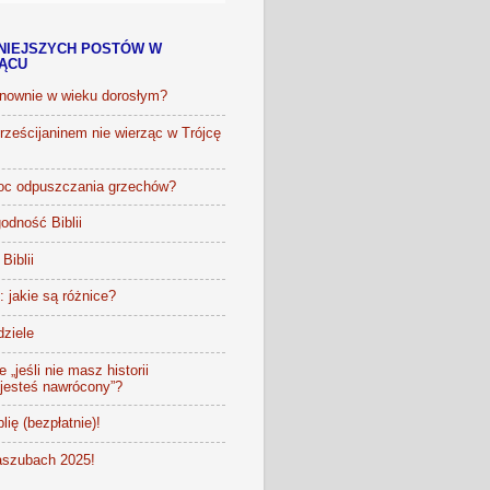
NIEJSZYCH POSTÓW W
IĄCU
onownie w wieku dorosłym?
ześcijaninem nie wierząc w Trójcę
oc odpuszczania grzechów?
odność Biblii
Biblii
t: jakie są różnice?
dziele
 „jeśli nie masz historii
 jesteś nawrócony”?
lię (bezpłatnie)!
szubach 2025!