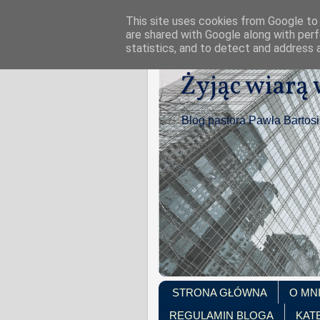
This site uses cookies from Google to d
are shared with Google along with perf
statistics, and to detect and address 
Żyjąc wiarą
Blog pastora Pawła Bartos
STRONA GŁÓWNA
O MN
REGULAMIN BLOGA
KAT