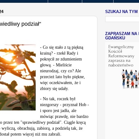
24
SZUKAJ NA TYM
wiedliwy podział"
ZAPRASZAM NA 
GDAŃSKU
- Co się stało z tą piękną
krainą? - rzekł Rady i
pokręcił ze zdumieniem
głową. - Mieliście
nieurodzaj, czy co? Ale
przecież lato było piękne,
więc oczekiwałem, że i
zbiory się udały.
- No tak, roczek był
niezgorszy - przyznał Hob -
i sporo jest jadła, ale
mówiąc prawdę, nie bardzo
o przez ten "sprawiedliwy podział". Ciągle kręcą
wyliczą, obrachują, zabiorą, a podzielą tak, że
 dostał potem więcej niż mu zabrali.