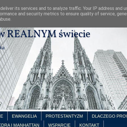
eliver its services and to analyze traffic. Your IP address and 
ormance and security metrics to ensure quality of service, gen
abuse.
 w REALNYM świecie
ika
IE
EWANGELIA
PROTESTANTYZM
DLACZEGO PRO
EDRA I MANHATTAN
WSPARCIE
KONTAKT