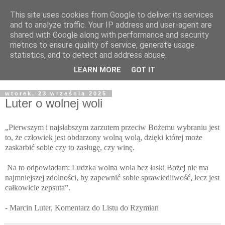
This site uses cookies from Google to deliver its services
Żyjąc wiarą w REALNYM
and to analyze traffic. Your IP address and user-agent are
shared with Google along with performance and security
świecie
metrics to ensure quality of service, generate usage
statistics, and to detect and address abuse.
Blog pastora Pawła Bartosika
LEARN MORE
GOT IT
wtorek, 23 września 2025
Luter o wolnej woli
„Pierwszym i najsłabszym zarzutem przeciw Bożemu wybraniu jest
to, że człowiek jest obdarzony wolną wolą, dzięki której może
zaskarbić sobie czy to zasługę, czy winę.
Na to odpowiadam: Ludzka wolna wola bez łaski Bożej nie ma
najmniejszej zdolności, by zapewnić sobie sprawiedliwość, lecz jest
całkowicie zepsuta”.
- Marcin Luter, Komentarz do Listu do Rzymian