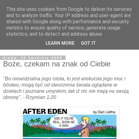
This site uses cookies from Google to deliver its services
Żyjąc wiarą w REALNYM
and to analyze traffic. Your IP address and user-agent are
shared with Google along with performance and security
świecie
metrics to ensure quality of service, generate usage
statistics, and to detect and address abuse.
Blog pastora Pawła Bartosika
LEARN MORE
GOT IT
środa, 16 kwietnia 2008
Boże, czekam na znak od Ciebie
"Bo niewidzialna jego istota, to jest wiekuista jego moc i
bóstwo, mogą być od stworzenia świata oglądane w
dziełach i poznane umysłem, tak iż nic nie mają na swoją
obronę". - Rzymian 1:20