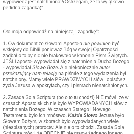
wypowiedź jest natchniona?(Ostrzegam, że to wyjątkowo
perfidna zagadka)"
_______________________________________________
____
Oto moja odpowiedź na niniejszą " zagadkę":
1. Ów dokument ze słowami Apostoła
nie powinien
być
wklejony do Biblii ponieważ Bóg w swojej Opatrzności
zadbał o to by nic nie brakowało w kanonie Pism Świętych.
JEŚLI apostoł wypowiadał się z natchnienia Ducha Bożego
- wypowiadał
Słowo Boże
. Ale niekoniecznie
autor
przekazujący nam relację
na piśmie z tego wydarzenia był
natchniony. Mamy wiele PRAWDZIWYCH słów i opisów z
życia Jezusa w apokryfach, czyli pismach nienatchnionych.
2. Zasada Sola Scriptura (bo o to tu chodzi) NIE mówi, że w
czasach Apostolskich nie było WYPOWIADANYCH słów z
natchnienia Bożego. W czasach Starego i Nowego
Testamentu było ich mnóstwo.
Każde Słowo
Jezusa było
Słowem Bożym, w zborach było wypowiadanych wiele
(niespisanych) proroctw. Ale nie o to chodzi. Zasada Sola
Scriptura mówi, że OBECNIE nie mamy żadnego innego